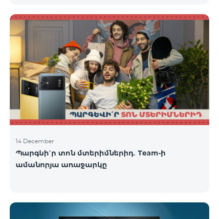
14 December
Պարգևի՛ր տոն մտերիմներիդ․ Team-ի
ամանորյա առաջարկը