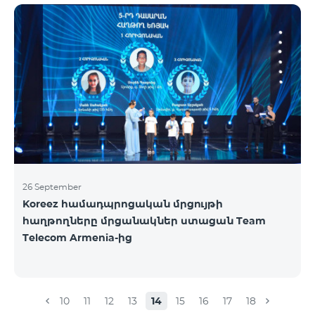
ելքային զանգեր դեպի Հայաստան՝ 150 դրամ/
րոպե: Ելքային զանգեր տեղական՝ 500 դրամ/
րոպե: SMS՝ 150 դրամ: Երկրների ամբողջական
ցանկ՝ Արցախ, Ալբանիա, ԱՄՆ, Ավստրալիա,
Ավստրիա, Բելգիա, Բոսնիա և Հերցեգովինա,
Բուլղարիա, Գերմանիա, Դանիա, Եգիպտոս,
Էստոնիա, Իռլանդիա, Իսլանդիա, Իսպանիա,
Իտալիա, Լատվիա, Լեհաստան, Լիխտենշտեյն,
26 September
Koreez համադպրոցական մրցույթի
հաղթողները մրցանակներ ստացան Team
Telecom Armenia-ից
10
11
12
13
14
15
16
17
18