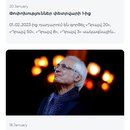
20 January
Փոփոխություններ փետրվարի 1-ից
01․02․2023-ից դադարում են գործել «Դրայվ 20»,
«Դրայվ 50», «Դրայվ 8», «Դրայվ 3» սակագնային
փաթեթները։ Նշված փաթեթների գործող
բաժանորդները կօգտվեն նոր սակագնային
փաթեթներից՝ համաձայն ստորև աղյուսակի․ Հին
սակագնային փաթեթ Նոր սակագնային փաթեթ
Դրայվ 20 Drive Maxi 140 GB Իմացեք ավելին
Դրայվ 50 Drive Maxi+ 200 GB Իմացեք ավելին
Դրայվ 8 Drive Midi 80 G
18 January