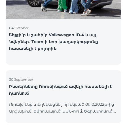
04 October
Շեյքի՛ր և շահի՛ր Volkswagen ID.4 և այլ
նվերներ․ Team-ի նոր խաղարկությունը
հասանելի է բոլորին
30 September
Ինտերնետը Ռոումինգում ավելի հասանելի է
դառնում
Ուրախ նեք տեղեկացնել, որ սկսած 01.10.2022թ-ից
Արցախում, Եվրոպայում, ԱՄՆ-ոում, Եգիպտոսում և
մի շարք այլ երկրներում գործելու է Ինտերնետի
նոր իջեցված սակագին՝ 1ՄԲ 9 դրամ: Մուտքային և