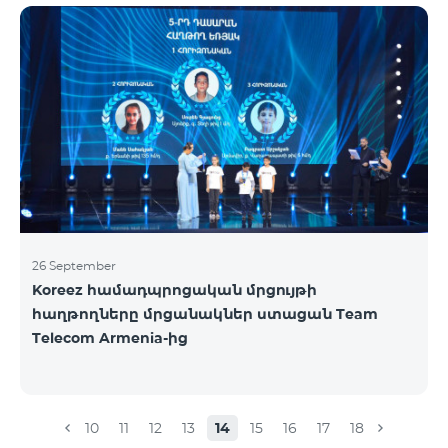
ելքային զանգեր դեպի Հայաստան՝ 150 դրամ/
րոպե: Ելքային զանգեր տեղական՝ 500 դրամ/
րոպե: SMS՝ 150 դրամ: Երկրների ամբողջական
ցանկ՝ Արցախ, Ալբանիա, ԱՄՆ, Ավստրալիա,
Ավստրիա, Բելգիա, Բոսնիա և Հերցեգովինա,
Բուլղարիա, Գերմանիա, Դանիա, Եգիպտոս,
Էստոնիա, Իռլանդիա, Իսլանդիա, Իսպանիա,
Իտալիա, Լատվիա, Լեհաստան, Լիխտենշտեյն,
26 September
Koreez համադպրոցական մրցույթի
հաղթողները մրցանակներ ստացան Team
Telecom Armenia-ից
10
11
12
13
14
15
16
17
18