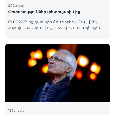
20 January
Փոփոխություններ փետրվարի 1-ից
01․02․2023-ից դադարում են գործել «Դրայվ 20»,
«Դրայվ 50», «Դրայվ 8», «Դրայվ 3» սակագնային
փաթեթները։ Նշված փաթեթների գործող
բաժանորդները կօգտվեն նոր սակագնային
փաթեթներից՝ համաձայն ստորև աղյուսակի․ Հին
սակագնային փաթեթ Նոր սակագնային փաթեթ
Դրայվ 20 Drive Maxi 140 GB Իմացեք ավելին
Դրայվ 50 Drive Maxi+ 200 GB Իմացեք ավելին
Դրայվ 8 Drive Midi 80 G
18 January