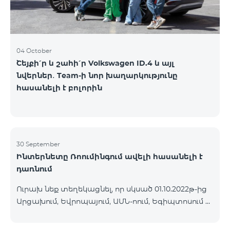
04 October
Շեյքի՛ր և շահի՛ր Volkswagen ID.4 և այլ
նվերներ․ Team-ի նոր խաղարկությունը
հասանելի է բոլորին
30 September
Ինտերնետը Ռոումինգում ավելի հասանելի է
դառնում
Ուրախ նեք տեղեկացնել, որ սկսած 01.10.2022թ-ից
Արցախում, Եվրոպայում, ԱՄՆ-ոում, Եգիպտոսում և
մի շարք այլ երկրներում գործելու է Ինտերնետի
նոր իջեցված սակագին՝ 1ՄԲ 9 դրամ: Մուտքային և