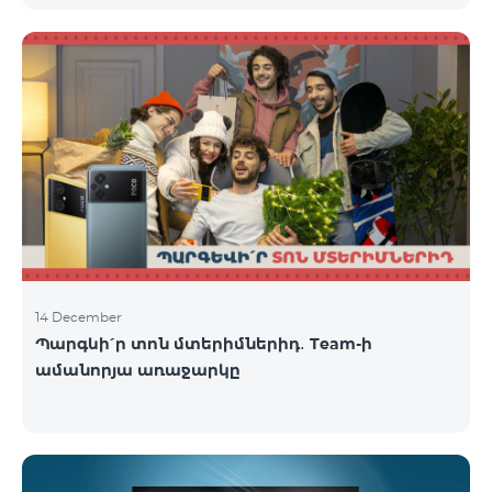
14 December
Պարգևի՛ր տոն մտերիմներիդ․ Team-ի
ամանորյա առաջարկը