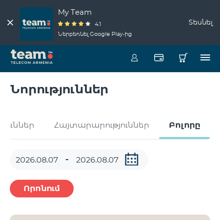
My Team
Տեսնել
4.1
Ներբեռնել Google Play-ից
Նորություններ
թյուններ
Հայտարարություններ
Բոլորը
Որոնում