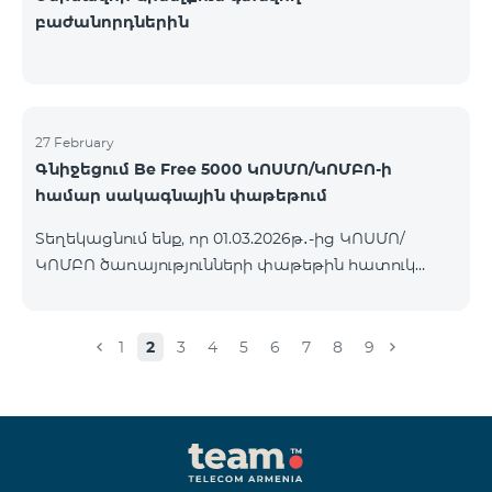
բաժանորդներին
27 February
Գնիջեցում Be Free 5000 ԿՈՍՄՈ/ԿՈՄԲՈ-ի
համար սակագնային փաթեթում
Տեղեկացնում ենք, որ 01.03.2026թ․-ից ԿՈՍՄՈ/
ԿՈՄԲՈ ծառայությունների փաթեթին հատուկ
պայմաններով հասանելի հետվճարային «Be Free
5000» սակագնային փաթեթի ամսավճարը 4000
ՀՀ դրամի փոխարեն կկազմի 3500 ՀՀ դրամ։
1
2
3
4
5
6
7
8
9
Փաթեթին կարող են միանալ այն բոլոր
բաժանորդները ովքեր ունեն ակտիվ
բաժանորդագրություն ԿՈՍՄՈ կամ ԿՈՄԲՈ
ծառայությունների փաթեթներին։ Սակագնային
փաթեթի մանրամասներին կարող եք