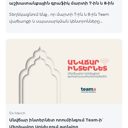
աշխատանքային գրաֆիկ մարտի 7-ին և 8-ին
Տեղեկացնում ենք , որ մարտի 7-ին և 8-ին Team
վաճառքի և սպասարկման կենտրոնները
կաշխատեն հավելյալ գրաֆիկով։ Մասնաճյուղերի
աշխատաժամերին կարող եք
ծանոթանալ ստորև։ Մարզ Համայնք /քաղաք/
գյուղ ՎևՍԿ հասցե "Տելեկոմ Արմենիա" ԲԲԸ
Աշխատանքային ժամեր Երկ-Ուրբ Շաբաթ-07․03
Կիրակի-08․03 Երևան Կենտրոն Իսակովի
պողոտա 3/7 09:00-18:00 09:00-18:00 10:00-19:00
Երևան Կենտրոն Խորենացու փողոց 26/26 09:00-
18:00 09:00-18:00 10:00-19:00 Երևան Էրեբունի
Տիգրան Մեծի պողոտա
04 March
Անվճար ինտերնետ ռոումինգում Team-ի՝
Մերձավոր Արևելքում գտնվող