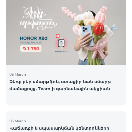
ժամանակավորապես դադարեցվել են
օպերատորների կողմից։ Ձայնային կապի և SMS
ծառայությունները շարունակում են գործել։
Իրադարձությունների վերաբերյալ լրացուցիչ
տեղեկատվություն կտրամադրվի իրավիճակի
փոփոխության դեպքում։ Շնորհակալություն
ըմբռնման համար։
05 March
Ձեռք բեր սմարթֆոն, ստացիր նաև սմարթ
ժամացույց. Team-ի գարնանային ակցիան
05 March
Վաճառքի և սպասարկման կենտրոնների