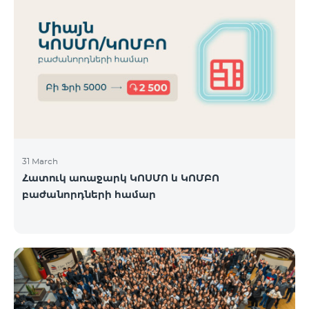
31 March
Հատուկ առաջարկ ԿՈՍՄՈ և ԿՈՄԲՈ
բաժանորդների համար