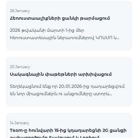
26 January
Հեռուստաալիքների ցանկի թարմացում
2026 թվականի մարտի 1-ից մեր
հեռուստատեսային ներառումներով ԿՈՍՄՈ և
ԿՈՄԲՈ ծառայությունների փաթեթների ալիքների
ցանկում տեղի կունենան փոփոխություններ,
համաձայն որոնց՝ տարածաշրջանային
մուլտիպլեքս հեռուստաալիքները հասանելի
20 January
Սակագնային փաթեթների արխիվացում
կլինեն միայն այն մարզերում, որտեղ դրանց
ցուցադրումը պարտադիր է՝ ըստ կարգավորող
Տեղեկացնում ենք որ 20․01․2026-ից դադարեցվում
մարմինների պահանջների։ Այս փոփոխությունը
են նոր միացումներն ու անցումները ստորև
իրականացվում է հեռուստատեսային հարթակի
ներկայացված ծառայությունների փաթեթներին։
տեխնիկական պարամետրերի թարմացման
ԿՈՄԲՈ 2 Max ԿՈՄԲՈ 2 Plus ԿՈՄԲՈ 2 TV ԿՈՄԲՈ 4
շրջանակներում և համապատասխանում է
Basic 8990 ԿՈՄԲՈ 4 Plus 10990 ԿՈՄԲՈ 4 Max 13990
տեղական հեռարձակման նորմերին։ Ալիքների
14 January
ցանկը ըստ մարզեր
Team-ը հունվարի 15-ից կդադարեցնի 2G ցանցի
շահագործումը Տավուշում և Լոռիում