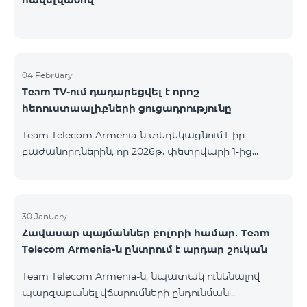
հավելվածով
04 February
Team TV-ում դադարեցվել է որոշ
հեռուստաալիքների ցուցադրությունը
Team Telecom Armenia-ն տեղեկացնում է իր
բաժանորդներին, որ 2026թ. փետրվարի 1-ից
անհասանելի է ստորև ներկայացված
հեռուստաալիքների ցուցադրությունը. Дом Кино
Дом Кино Премиум Время: далекое и близкое
Поехали Amedia 1 HD Amedia 2 HD Amedia Premium
30 January
Հավասար պայմաններ բոլորի համար․ Team
HD Amedia Hit Первый Канал (ОРТ) «Первый
Telecom Armenia-ն ընտրում է արդար շուկան
канал» հեռուստաալիքի ցուցադրությունը
շարունակվում է միայն ֆիքսված բաժանորդների
Team Telecom Armenia-ն, նպատակ ունենալով
համար՝ Երևանի տարածքում (catch-up-ի
պարզաբանել վճարումների ընդունման
հնարավորությունը ևս հասանելի չէ):