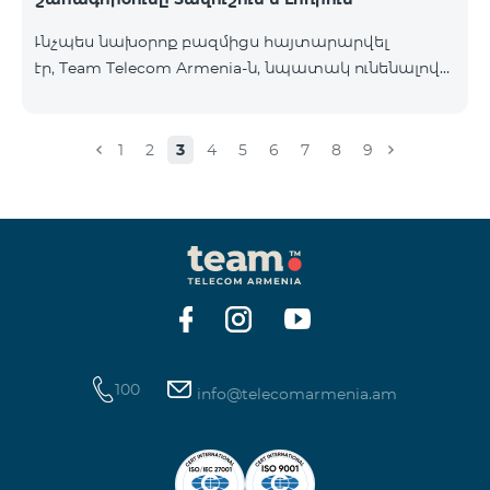
Ւնչպես նախօրոք բազմիցս հայտարարվել
էր, Team Telecom Armenia-ն, նպատակ ունենալով
էապես բարձրացնել կապի որակը և թվային
միջավայրի անվտանգությունը, կդադարեցնի 2G
ցանցի շահագործումը: Ցանցի անջատումը տեղի
1
2
3
4
5
6
7
8
9
կունենա փուլային տարբերակով: Առաջին փուլով
ցանցը կանջատվի Տավուշի և Լոռու մարզերում՝
2026թ.-ի հունվարի 15-ից: Ծառայությունների
անխափան հասանելությունն ապահովելու
նպատակով շարունակում է գործել հատուկ
առաջարկ, որը հնարավորություն է ընձեռում ձեռք
բերել նոր տեխնոլոգիաներով աշխատող բջջային
հեռախոսնե
100
info@telecomarmenia.am