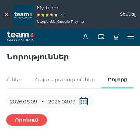
My Team
Տեսնել
4.1
Ներբեռնել Google Play-ից
Նորություններ
թյուններ
Հայտարարություններ
Բոլորը
Որոնում