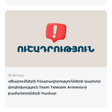
փոփոխությունների վերաբերյալ մամուլում
Ընկերությունը հայցում է բաժանորդների ներո
շրջանառվող որոշ մեկնաբանություններն ու
գնահատականները և անդրադառնալով
հանրությանը հուզող մի շարք հարցերի,
տեղեկացնում է. «Ֆասթ Շիֆթ» ՍՊԸ, «Իդրամ»
ՍՊԸ, «Իզի փեյ» ՍՊԸ և «Թել-Սել» ԲԲԸ
վճարահաշվարկային ընկերությունների կողմից
Team Telecom Armenia-ին առաջարկված
պայմանները ենթադրում էին ծառայությունների
համար էապես ավելի բարձր սակագներ, քան այ
26 January
Վճարումների հնարավորությունների կարևոր
փոփոխություն Team Telecom Armenia-ի
բաժանորդների համար