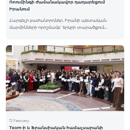
Ռոումինգի ժամանակավոր դադարեցում
Իրանում
Հարգելի բաժանորդներ, Իրանի պետական
մարմինների որոշմամբ՝ երկրի տարածքում
գործող բոլոր օպերատորների կողմից ռոումինգ
ծառայությունները ժամանակավորապես
դադարեցվել են։ Իրադարձությունների
վերաբերյալ լրացուցիչ տեղեկատվություն
կտրամադրվի իրավիճակի փոփոխության
դեպքում։ Շնորհակալություն ըմբռնման համար։
12 February
Team-ի և Ֆրանսիական համալսարանի