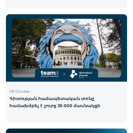
Կենտրոնում՝ միացեք ԿՈՍՄՈ 4 12500, ԿՈՍՄՈ 4
16500 կամ ԿՈՍՄՈ 4 Մարզային 9900 սակագնային
փաթեթներից որևէ մեկին 12 ամիս
բաժանորդագրությամբ և ստացեք
հնարավորություն ձեռք բերել AQARA Խելացի Տան
համակարգերը ընդամենը 2 դրամով․ AQARA
Խելացի Տեսախցիկ E1 (Smart Camera E1) AQARA
Ղեկավարման Սարք M100 (Hub M100) Միանալու
համար պարզապես պետք է անձնագրով
մոտենալ տաղավար։ Առաջարկը գործում է միայն
նոր միացող բաժանորդ
08 October
Գիտության համապետական տոնը
համախմբել է շուրջ 35 000 մասնակցի