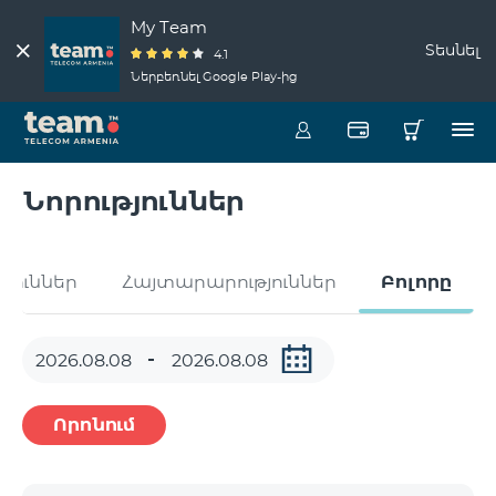
My Team
Տեսնել
4.1
Ներբեռնել Google Play-ից
Նորություններ
թյուններ
Հայտարարություններ
Բոլորը
Որոնում