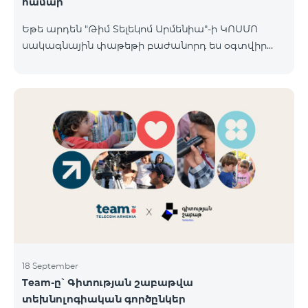
համար
Եթե արդեն "Թիմ Տելեկոմ Արմենիա"-ի ԿՈՍՄՈ
սակագնային փաթեթի բաժանորդ ես օգտվիր
հատուկ առաջարկից տան խելացի
սարքավորումների համար։ Ավտոմատացրու
լուսովորությունը, ջեռուցումը, անվտանգությունը՝
մեկ հպումով ու անսպառ ինտերնետով Smart
Place-ի Aqara սարքավորումներով։ ԿՈՍՄՈ
ծառայությունների փաթեթների գործող բոլոր
բաժանորդները ունեն հնարավորություն ձեռք
բերելու Aqara ապրանքանիշի խելացի
սարքավորումները հատուկ պայմաններով։
Սարքավորումները հասանելի են HomPlex-ի team
Place խանութ սրահում, Հյուսիսային Պողոտա 4
18 September
Team-ը՝ Գիտության շաբաթվա
տեխնոլոգիական գործընկեր