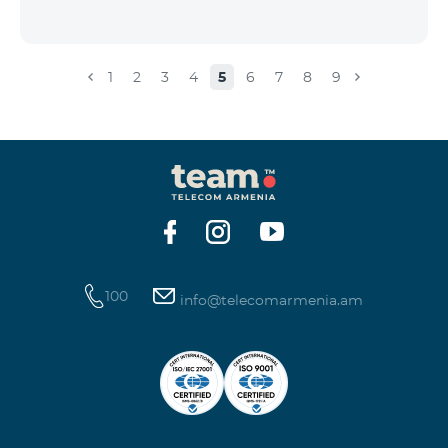
1
2
3
4
5
6
7
8
9
100
info@telecomarmenia.am