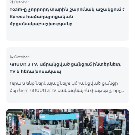
21 October
Team-ը չորրորդ տարին շարունակ աջակցում է
Koreez համադպրոցական
մրցանակաբաշխությանը
14 October
ԿՈՍՄՈ 3 TV. Ամրակցված ցանցում ինտերնետ,
TV և հեռախոսակապ
Ուրախ ենք ներկայացնելու Ամրակցված ցանցի
մեր նոր՝ ԿՈՍՄՈ 3 TV սակագնային փաթեթը, որը
միավորում է ինտերնետը, TV-ն և ֆիքսված
հեռախոսակապը՝ առաջարկելով
ժամանակակից լուծումներ յուրաքանչյուր տան
համար, որը հասանելի կլինի Վարդենիս և
Գավառ քաղաքներում մինչև 15․11․2025
ներառյալ։Ի՞նչ է ներառում Ամրակցված ցանցի