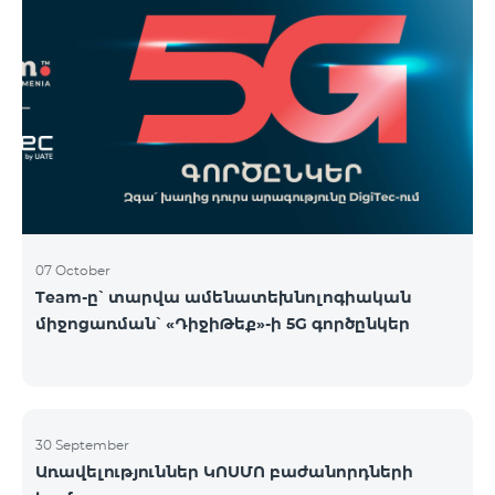
07 October
Team-ը՝ տարվա ամենատեխնոլոգիական
միջոցառման՝ «ԴիջիԹեք»-ի 5G գործընկեր
30 September
Առավելություններ ԿՈՍՄՈ բաժանորդների