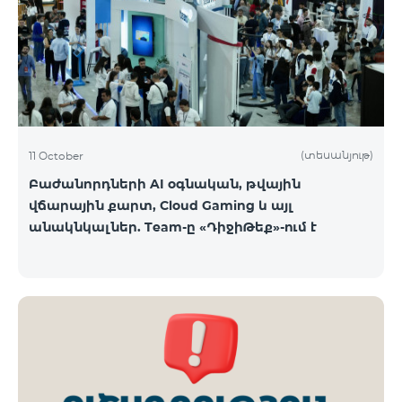
ԿՈՍՄՈ 3 TV փաթեթը․ Ինտերնետ. Մինչև 50 Մբիթ/
վ արագություն։ TV. Մինչև 80 TV ալիք՝ TeamTv
Smart հավելվածով Ֆիքսված հեռախոսակապ.
180 րոպե դեպի Team ֆիքսված ցանց։ Սույն
սակագնային փաթեթում ներառվա
(տեսանյութ)
11 October
Բաժանորդների AI օգնական, թվային
վճարային քարտ, Cloud Gaming և այլ
անակնկալներ. Team-ը «ԴիջիԹեք»-ում է