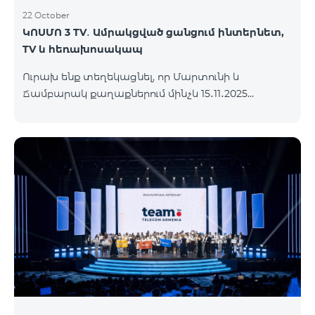
22 October
ԿՈՍՄՈ 3 TV․ Ամրակցված ցանցում ինտերնետ,
TV և հեռախոսակապ
Ուրախ ենք տեղեկացնել, որ Մարտունի և
Ճամբարակ քաղաքներում մինչև 15․11․2025
ներառյալ հասանելի կլինի՝ ԿՈՍՄՈ 3 TV
սակագնային փաթեթը։ Ի՞նչ է ներառում ԿՈՍՄՈ
3 TV փաթեթը․ Ինտերնետ. Մինչև 50 Մբիթ/վ
արագություն։ Մինչև 80 TV ալիք՝ TeamTv Smart
հավելվածով: Ֆիքսված հեռախոսակապ. 180
րոպե դեպի Team ֆիքսված ցանց։ Սույն
սակագնային փաթեթում ներառված
հեռուստատեսության ծառայությունը
տրամադրվում է առանց TV սարքի՝ TeamTV Smart
հավելվածի միջոցով։ Սակագնային փաթեթի
արժեքները ներկայացվա