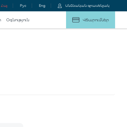
Հայ
Рус
Eng
Անձնական գրասենյակ
ր
Օգնություն
Վճարումներ