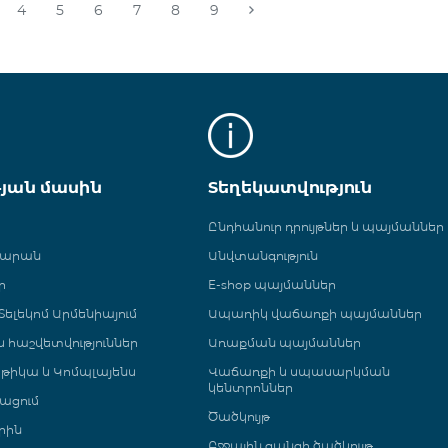
4
5
6
7
8
9
թյան մասին
Տեղեկատվություն
Ընդհանուր դրույթներ և պայմաններ
գարան
Անվտանգություն
ր
E-shop պայմաններ
ելեկոմ Արմենիայում
Ապառիկ վաճառքի պայմաններ
 և հաշվետվություններ
Առաքման պայմաններ
թիկա և Կոմպլայենս
Վաճառքի և սպասարկման
կենտրոններ
ացում
Ծածկույթ
րին
Բջջային ցանցի ծածկույթ