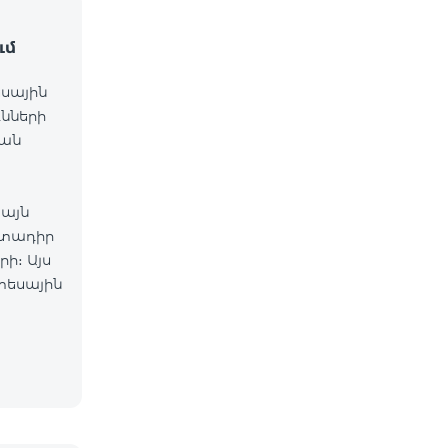
ւմ
եսային
ւնների
նան
 այն
րտադիր
ի։ Այս
տեսային
ակման