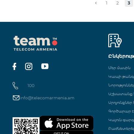
1
2
3
Ընկերու
Մեր մասին
Կապի թան
100
Նորություննե
Աշխատանք Տ
info@telecomarmenia.am
Արդյունքներ
Գործարար Է
Կայուն զարգ
Բաժնետերե