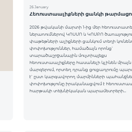
26 January
Հեռուստաալիքների ցանկի թարմացո
2026 թվականի մարտի 1-ից մեր հեռուստատ
ներառումներով ԿՈՍՄՈ և ԿՈՄԲՈ ծառայությո
փաթեթների ալիքների ցանկում տեղի կունե
փոփոխություններ, համաձայն որոնց՝
տարածաշրջանային մուլտիպլեքս
հեռուստաալիքները հասանելի կլինեն միայն
մարզերում, որտեղ դրանց ցուցադրումը պա
է՝ ըստ կարգավորող մարմինների պահանջներ
փոփոխությունը իրականացվում է հեռուստա
հարթակի տեխնիկական պարամետրերի
թարմացման շրջանակներում և
համապատասխանում է տեղական հեռարձ
նորմերին։ Ալիքների ցանկը ըստ մարզեր