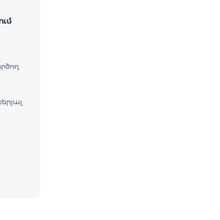
ում
ործող
բերյալ