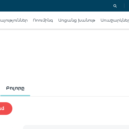
յություններ
Ռոումինգ
Առցանց խանութ
Առաջարկնե
Բոլորը
ւմ