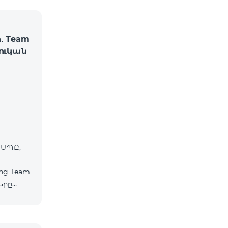
․ Team
շուկան
 ՍՊԸ,
ից Team
երը
ապես