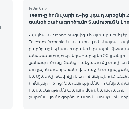
14 January
Team-ը հունվարի 15-ից կդադարեցնի 
ցանցի շահագործումը Տավուշում և Լո
ն
Ւնչպես նախօրոք բազմիցս հայտարարվել էր,
Telecom Armenia-ն, նպատակ ունենալով էապ
բարձրացնել կապի որակը և թվային միջավա
անվտանգությունը, կդադարեցնի 2G ցանցի
շահագործումը: Ցանցի անջատումը տեղի կո
փուլային տարբերակով: Առաջին փուլով ցան
կանջատվի Տավուշի և Լոռու մարզերում՝ 2026թ
հունվարի 15-ից: Ծառայությունների անխափ
հասանելությունն ապահովելու նպատակով
շարունակում է գործել հատուկ առաջարկ, որը
հնարավորություն է ընձեռում ձեռք բերել նոր
տեխնոլոգիաներով աշխատող բջջային հեռա