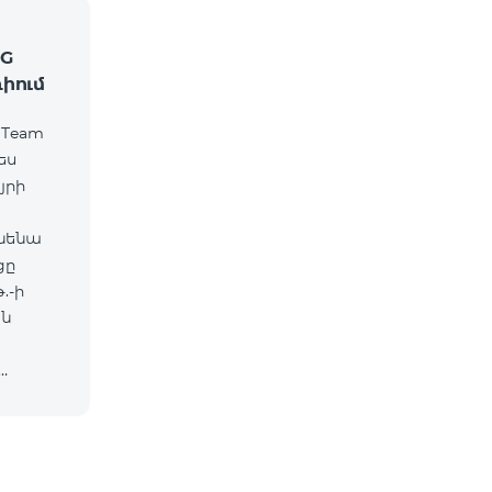
2G
ռիում
 Team
ես
յրի
ւնենա
ցը
.-ի
ան
խոսնե