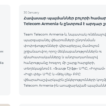
30 January
Հավասար պայմաններ բոլորի համար
Telecom Armenia-ն ընտրում է արդար 
Team Telecom Armenia-ն, նպատակ ունենալով
պարզաբանել վճարումների ընդունման
փոփոխությունների վերաբերյալ մամուլում
շրջանառվող որոշ մեկնաբանություններն ու
գնահատականները և անդրադառնալով
ia
հանրությանը հուզող մի շարք հարցերի,
տեղեկացնում է. «Ֆասթ Շիֆթ» ՍՊԸ, «Իդրամ»
«Իզի փեյ» ՍՊԸ և «Թել-Սել» ԲԲԸ
վճարահաշվարկային ընկերությունների կողմ
Telecom Armenia-ին առաջարկված պայմանն
ենթադրում էին ծառայությունների համար է
ավելի բարձր սակագներ, քան այ