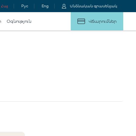
Հայ
Рус
Eng
Անձնական գրասենյակ
ր
Օգնություն
Վճարումներ