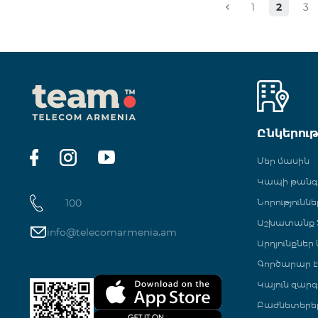
1
2
3
Ընկերու
Մեր մասին
Կապի թան
100
Նորություննե
Աշխատանք Տ
info@telecomarmenia.am
Արդյունքներ
Գործարար Է
Կայուն զարգ
Բաժնետերե