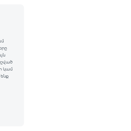
ւմ
ները
նշված
 ենք