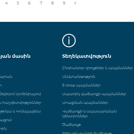
4
5
6
7
8
9
թյան մասին
Տեղեկատվություն
Ընդհանուր դրույթներ և պայմաններ
գարան
Անվտանգություն
ր
E-shop պայմաններ
ելեկոմ Արմենիայում
Ապառիկ վաճառքի պայմաններ
 և հաշվետվություններ
Առաքման պայմաններ
թիկա և Կոմպլայենս
Վաճառքի և սպասարկման
կենտրոններ
ացում
Ծածկույթ
րին
Բջջային ցանցի ծածկույթ