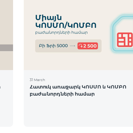
31 March
ի
Հատուկ առաջարկ ԿՈՍՄՈ և ԿՈՄԲՈ
բաժանորդների համար