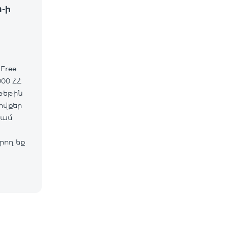
Ո-ի
Free
00 ՀՀ
ովքեր
կամ
ող եք