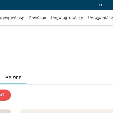
յություններ
Ռոումինգ
Առցանց խանութ
Առաջարկնե
Բոլորը
ւմ