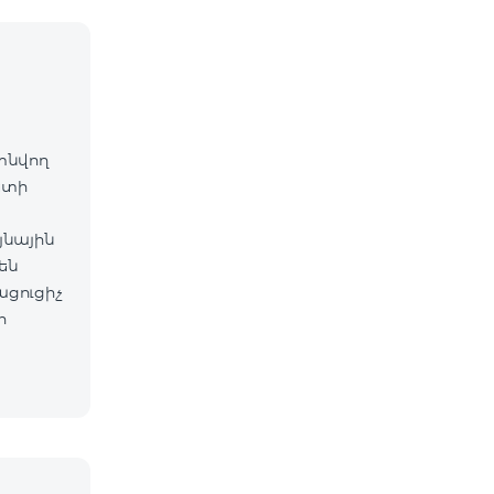
գտնվող
ետի
յնային
են
ացուցիչ
ի