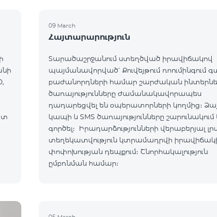
09 March
մ
Հայտարարություն
ի
Տարածաշրջանում ստեղծված իրավիճակով
անի
պայմանավորված՝ Քուվեյթում ռոումինգում 
,
բաժանորդների համար շարժական ինտերն
ծառայությունները ժամանակավորապես
դադարեցվել են օպերատորների կողմից։ Ձա
ատ
կապի և SMS ծառայությունները շարունակում 
ւմ:
գործել։ Իրադարձությունների վերաբերյալ լր
տեղեկատվություն կտրամադրվի իրավիճակ
ով:
փոփոխության դեպքում։ Շնորհակալություն
ըմբռնման համար։
05 March