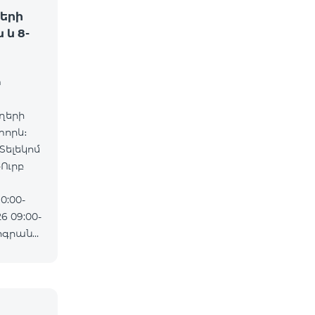
երի
և 8-
m
ղերի
որև։
Տելեկոմ
0:00-