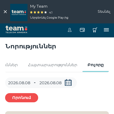
My Team
Տեսնել
4.1
Ներբեռնել Google Play-ից
Նորություններ
թյուններ
Հայտարարություններ
Բոլորը
Որոնում