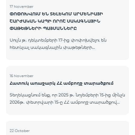
17 November
ՓՈՓՈԽՎՈՒՄ ԵՆ ՏԵԼԵԿՈՄ ԱՐՄԵՆԻԱՅԻ
ՇԱՐԺԱԿԱՆ ԿԱՊԻ ՈՐՈՇ ՍԱԿԱԳՆԱՅԻՆ
ՓԱԹԵԹՆԵՐԻ ՊԱՅՄԱՆՆԵՐԸ
Սույն թ․ դեկտեմբերի 17-ից փոփոխվելու են
հետևյալ սակագնային փաթեթների
պայմանները՝ Կանխավճարային «Be Free 2000»
սակագնային փաթեթը կվերանվանվի «Be Free
2300», որի ամսավճարը կկազմի 2300 դրամ`
նախկին 2000 դրամի փոխարեն։ Բաժանորդները
16 November
Հատուկ առաջարկ ՀՀ ամբողջ տարածքում
կստանան 600 րոպե դեպի ՀՀ բոլոր ցանցեր, ԱՄՆ,
Կանադա, ՌԴ Beeline, Tele2` նախկին 300-ի
Տեղեկացնում ենք, որ 2025 թ․ նոյեմբերի 15-ից մինչև
փոխարեն և 14 ԳԲ ինտերնետ` նախկին 7 ԳԲ-ի
2026թ․ փետրվարի 15-ը ՀՀ ամբողջ տարածքով
փոխարեն։ Կանխավճարային «Be Free 3000»
(բացառությամբ՝ Կապան, Գորիս, Նոյեմբերյան,
սակագնային փաթեթը կվերանվանվի «Be Free
Հրազդան, Սևան և Ճամբարակ քաղաքների)
3200», որի ամսավճարը կկազմի 3200 դրամ`
ԿՈՍՄՈ 4 12500, ԿՈՍՄՈ 4 16500, ԿՈՍՄՈ 4
նախկին 3000 դրամի փոխարեն։ Բա
9900 մարզային և ԿՈՄԲՈ 4 9900 փաթեթները`
22 October