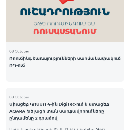
ԿՈՍՄՈ 3 TV փաթեթը․ Ինտերնետ. Մինչև 50 Մբիթ/
վ արագություն։ TV. Մինչև 80 TV ալիք՝ TeamTv
Smart հավելվածով Ֆիքսված հեռախոսակապ.
180 րոպե դեպի Team ֆիքսված ցանց։ Սույն
սակագնային փաթեթում ներառվա
08 October
Ռոումինգ ծառայությունների սահմանափակում
ՌԴ-ում
08 October
Միացեք ԿՈՍՄՈ 4-ին DigiTec-ում և ստացեք
AQARA խելացի տան սարքավորումները
ընդամենը 2 դրամով
Միայն հոկտեմբերի 10, 11, 12-ին, այցելեք Թիմ