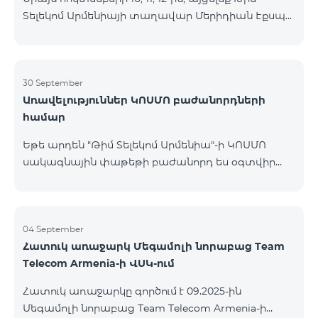
Տելեկոմ Արմենիայի տաղավար Մերիդիան Էքսպո
Կենտրոնում՝ միացեք ԿՈՍՄՈ 4 12500, ԿՈՍՄՈ 4
16500 կամ ԿՈՍՄՈ 4 Մարզային 9900 սակագնային
փաթեթներից որևէ մեկին 12 ամիս
բաժանորդագրությամբ և ստացեք
30 September
Առավելություններ ԿՈՍՄՈ բաժանորդների
հնարավորություն ձեռք բերել AQARA Խելացի Տան
համար
համակարգերը ընդամենը 2 դրամով․ AQARA
Խելացի Տեսախցիկ E1 (Smart Camera E1) AQARA
Եթե արդեն "Թիմ Տելեկոմ Արմենիա"-ի ԿՈՍՄՈ
Ղեկավարման Սարք M100 (Hub M100) Միանալու
սակագնային փաթեթի բաժանորդ ես օգտվիր
համար պարզապես պետք է անձնագրով
հատուկ առաջարկից տան խելացի
մոտենալ տաղավար։ Առաջարկը գործում է միայն
սարքավորումների համար։ Ավտոմատացրու
նոր միացող բաժանորդ
լուսովորությունը, ջեռուցումը, անվտանգությունը՝
մեկ հպումով ու անսպառ ինտերնետով Smart
04 September
Հատուկ առաջարկ Մեգամոլի նորաբաց Team
Place-ի Aqara սարքավորումներով։ ԿՈՍՄՈ
Telecom Armenia-ի ՎՍԿ-ում
ծառայությունների փաթեթների գործող բոլոր
բաժանորդները ունեն հնարավորություն ձեռք
Հատուկ առաջարկը գործում է 09.2025-ին
բերելու Aqara ապրանքանիշի խելացի
Մեգամոլի նորաբաց Team Telecom Armenia-ի
սարքավորումները հատուկ պայմաններով։