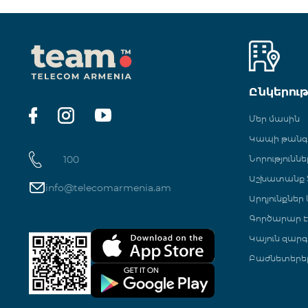
Ընկերու
Մեր մասին
Կապի թան
100
Նորություննե
Աշխատանք Տ
info@telecomarmenia.am
Արդյունքներ
Գործարար Է
Կայուն զարգ
Բաժնետերե