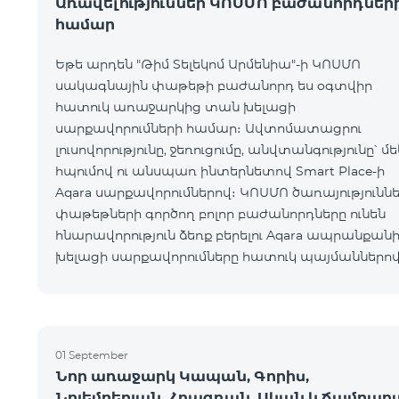
Առավելություններ ԿՈՍՄՈ բաժանորդներ
համար
Եթե արդեն "Թիմ Տելեկոմ Արմենիա"-ի ԿՈՍՄՈ
սակագնային փաթեթի բաժանորդ ես օգտվիր
հատուկ առաջարկից տան խելացի
սարքավորումների համար։ Ավտոմատացրու
լուսովորությունը, ջեռուցումը, անվտանգությունը՝ մե
հպումով ու անսպառ ինտերնետով Smart Place-ի
Aqara սարքավորումներով։ ԿՈՍՄՈ ծառայությունն
փաթեթների գործող բոլոր բաժանորդները ունեն
հնարավորություն ձեռք բերելու Aqara ապրանքանի
խելացի սարքավորումները հատուկ պայմաններով
Սարքավորումները հասանելի են HomPlex-ի team
Place խանութ սրահում, Հյուսիսային Պողոտա 4
01 September
Նոր առաջարկ Կապան, Գորիս,
Նոյեմբերյան, Հրազդան, Սևան և Ճամբար