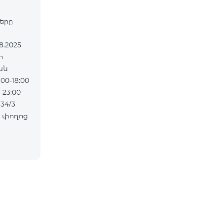
ները
ան
0-18:00