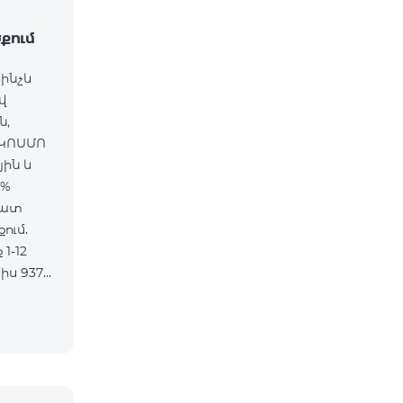
քում
մինչև
վ
ն,
 ԿՈՍՄՈ
յին և
5%
մատ
ում.