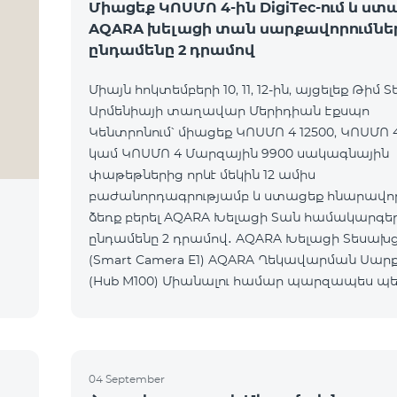
Միացեք ԿՈՍՄՈ 4-ին DigiTec-ում և ստ
AQARA խելացի տան սարքավորումնե
ընդամենը 2 դրամով
Միայն հոկտեմբերի 10, 11, 12-ին, այցելեք Թիմ Տ
Արմենիայի տաղավար Մերիդիան Էքսպո
Կենտրոնում՝ միացեք ԿՈՍՄՈ 4 12500, ԿՈՍՄՈ 4
կամ ԿՈՍՄՈ 4 Մարզային 9900 սակագնային
փաթեթներից որևէ մեկին 12 ամիս
բաժանորդագրությամբ և ստացեք հնարավորո
ձեռք բերել AQARA Խելացի Տան համակարգե
ընդամենը 2 դրամով․ AQARA Խելացի Տեսախցիկ E1
(Smart Camera E1) AQARA Ղեկավարման Սարք
(Hub M100) Միանալու համար պարզապես պետք է
անձնագրով մոտենալ տաղավար։ Առաջարկը
գործում է միայն նոր միացող բաժանորդ
04 September