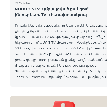
22 October
ԿՈՍՄՈ 3 TV․ Ամրակցված ցանցում
ինտերնետ, TV և հեռախոսակապ
Ուրախ ենք տեղեկացնել, որ Մարտունի և Ճամբար
քաղաքներում մինչև 15․11․2025 ներառյալ հասանել
կլինի՝ ԿՈՍՄՈ 3 TV սակագնային փաթեթը։ Ի՞նչ է
ներառում ԿՈՍՄՈ 3 TV փաթեթը․ Ինտերնետ. Մինչև
50 Մբիթ/վ արագություն։ Մինչև 80 TV ալիք՝ TeamTv
Smart հավելվածով: Ֆիքսված հեռախոսակապ. 18
րոպե դեպի Team ֆիքսված ցանց։ Սույն սակագնային
փաթեթում ներառված հեռուստատեսության
ծառայությունը տրամադրվում է առանց TV սարքի՝
TeamTV Smart հավելվածի միջոցով։ Սակագնային
փաթեթի արժեքները ներկայացվա