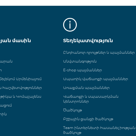
թյան մասին
Տեղեկատվություն
Ընդհանուր դրույթներ և պայմաններ
գարան
Անվտանգություն
ր
E-shop պայմաններ
ելեկոմ Արմենիայում
Ապառիկ վաճառքի պայմաններ
 և հաշվետվություններ
Առաքման պայմաններ
թիկա և Կոմպլայենս
Վաճառքի և սպասարկման
կենտրոններ
ացում
Ծածկույթ
րին
Բջջային ցանցի ծածկույթ
Team ինտերնետի հասանելիության
ծածկույթ