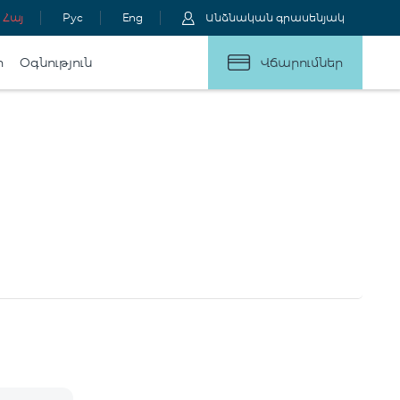
Հայ
Рус
Eng
Անձնական գրասենյակ
ր
Օգնություն
Վճարումներ