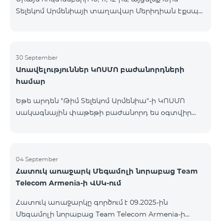
Տելեկոմ Արմենիայի տաղավար Մերիդիան Էքսպո
Կենտրոնում՝ միացեք ԿՈՍՄՈ 4 12500, ԿՈՍՄՈ 4
16500 կամ ԿՈՍՄՈ 4 Մարզային 9900 սակագնային
փաթեթներից որևէ մեկին 12 ամիս
բաժանորդագրությամբ և ստացեք
30 September
Առավելություններ ԿՈՍՄՈ բաժանորդների
հնարավորություն ձեռք բերել AQARA Խելացի Տան
համար
համակարգերը ընդամենը 2 դրամով․ AQARA
Խելացի Տեսախցիկ E1 (Smart Camera E1) AQARA
Եթե արդեն "Թիմ Տելեկոմ Արմենիա"-ի ԿՈՍՄՈ
Ղեկավարման Սարք M100 (Hub M100) Միանալու
սակագնային փաթեթի բաժանորդ ես օգտվիր
համար պարզապես պետք է անձնագրով
հատուկ առաջարկից տան խելացի
մոտենալ տաղավար։ Առաջարկը գործում է միայն
սարքավորումների համար։ Ավտոմատացրու
նոր միացող բաժանորդ
լուսովորությունը, ջեռուցումը, անվտանգությունը՝
մեկ հպումով ու անսպառ ինտերնետով Smart
04 September
Հատուկ առաջարկ Մեգամոլի նորաբաց Team
Place-ի Aqara սարքավորումներով։ ԿՈՍՄՈ
Telecom Armenia-ի ՎՍԿ-ում
ծառայությունների փաթեթների գործող բոլոր
բաժանորդները ունեն հնարավորություն ձեռք
Հատուկ առաջարկը գործում է 09.2025-ին
բերելու Aqara ապրանքանիշի խելացի
Մեգամոլի նորաբաց Team Telecom Armenia-ի
սարքավորումները հատուկ պայմաններով։