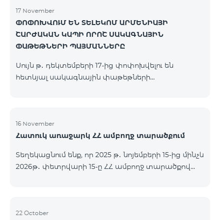
17 November
ՓՈՓՈԽՎՈՒՄ ԵՆ ՏԵԼԵԿՈՄ ԱՐՄԵՆԻԱՅԻ
ՇԱՐԺԱԿԱՆ ԿԱՊԻ ՈՐՈՇ ՍԱԿԱԳՆԱՅԻՆ
ՓԱԹԵԹՆԵՐԻ ՊԱՅՄԱՆՆԵՐԸ
Սույն թ․ դեկտեմբերի 17-ից փոփոխվելու են
հետևյալ սակագնային փաթեթների
պայմանները՝ Կանխավճարային «Be Free 2000»
սակագնային փաթեթը կվերանվանվի «Be Free
2300», որի ամսավճարը կկազմի 2300 դրամ`
նախկին 2000 դրամի փոխարեն։ Բաժանորդները
16 November
Հատուկ առաջարկ ՀՀ ամբողջ տարածքում
կստանան 600 րոպե դեպի ՀՀ բոլոր ցանցեր, ԱՄՆ,
Կանադա, ՌԴ Beeline, Tele2` նախկին 300-ի
Տեղեկացնում ենք, որ 2025 թ․ նոյեմբերի 15-ից մինչև
փոխարեն և 14 ԳԲ ինտերնետ` նախկին 7 ԳԲ-ի
2026թ․ փետրվարի 15-ը ՀՀ ամբողջ տարածքով
փոխարեն։ Կանխավճարային «Be Free 3000»
(բացառությամբ՝ Կապան, Գորիս, Նոյեմբերյան,
սակագնային փաթեթը կվերանվանվի «Be Free
Հրազդան, Սևան և Ճամբարակ քաղաքների)
3200», որի ամսավճարը կկազմի 3200 դրամ`
ԿՈՍՄՈ 4 12500, ԿՈՍՄՈ 4 16500, ԿՈՍՄՈ 4
նախկին 3000 դրամի փոխարեն։ Բա
9900 մարզային և ԿՈՄԲՈ 4 9900 փաթեթները`
22 October