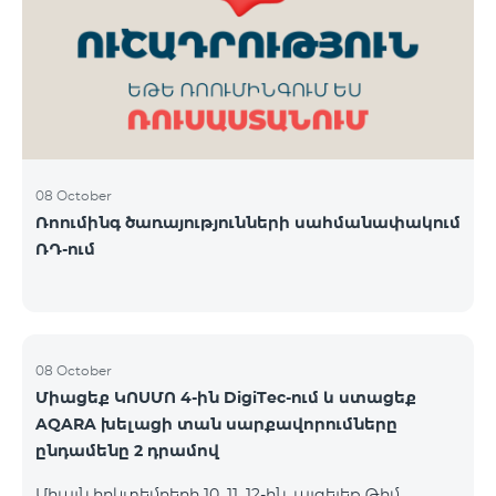
ԿՈՍՄՈ 3 TV փաթեթը․ Ինտերնետ. Մինչև 50 Մբիթ/
վ արագություն։ TV. Մինչև 80 TV ալիք՝ TeamTv
Smart հավելվածով Ֆիքսված հեռախոսակապ.
180 րոպե դեպի Team ֆիքսված ցանց։ Սույն
սակագնային փաթեթում ներառվա
08 October
Ռոումինգ ծառայությունների սահմանափակում
ՌԴ-ում
08 October
Միացեք ԿՈՍՄՈ 4-ին DigiTec-ում և ստացեք
AQARA խելացի տան սարքավորումները
ընդամենը 2 դրամով
Միայն հոկտեմբերի 10, 11, 12-ին, այցելեք Թիմ