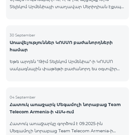
Տելեկոմ Արմենիայի տաղավար Մերիդիան Էքսպո
Կենտրոնում՝ միացեք ԿՈՍՄՈ 4 12500, ԿՈՍՄՈ 4
16500 կամ ԿՈՍՄՈ 4 Մարզային 9900 սակագնային
փաթեթներից որևէ մեկին 12 ամիս
բաժանորդագրությամբ և ստացեք
30 September
Առավելություններ ԿՈՍՄՈ բաժանորդների
հնարավորություն ձեռք բերել AQARA Խելացի Տան
համար
համակարգերը ընդամենը 2 դրամով․ AQARA
Խելացի Տեսախցիկ E1 (Smart Camera E1) AQARA
Եթե արդեն "Թիմ Տելեկոմ Արմենիա"-ի ԿՈՍՄՈ
Ղեկավարման Սարք M100 (Hub M100) Միանալու
սակագնային փաթեթի բաժանորդ ես օգտվիր
համար պարզապես պետք է անձնագրով
հատուկ առաջարկից տան խելացի
մոտենալ տաղավար։ Առաջարկը գործում է միայն
սարքավորումների համար։ Ավտոմատացրու
նոր միացող բաժանորդ
լուսովորությունը, ջեռուցումը, անվտանգությունը՝
մեկ հպումով ու անսպառ ինտերնետով Smart
04 September
Հատուկ առաջարկ Մեգամոլի նորաբաց Team
Place-ի Aqara սարքավորումներով։ ԿՈՍՄՈ
Telecom Armenia-ի ՎՍԿ-ում
ծառայությունների փաթեթների գործող բոլոր
բաժանորդները ունեն հնարավորություն ձեռք
Հատուկ առաջարկը գործում է 09.2025-ին
բերելու Aqara ապրանքանիշի խելացի
Մեգամոլի նորաբաց Team Telecom Armenia-ի
սարքավորումները հատուկ պայմաններով։