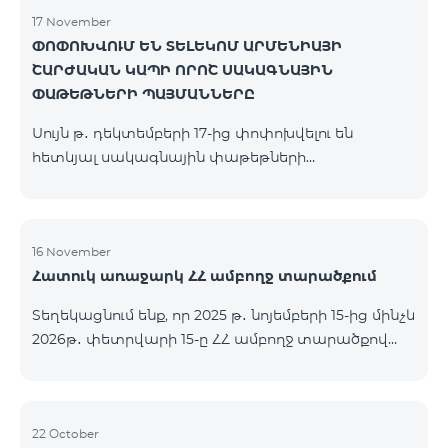
17 November
ՓՈՓՈԽՎՈՒՄ ԵՆ ՏԵԼԵԿՈՄ ԱՐՄԵՆԻԱՅԻ
ՇԱՐԺԱԿԱՆ ԿԱՊԻ ՈՐՈՇ ՍԱԿԱԳՆԱՅԻՆ
ՓԱԹԵԹՆԵՐԻ ՊԱՅՄԱՆՆԵՐԸ
Սույն թ․ դեկտեմբերի 17-ից փոփոխվելու են
հետևյալ սակագնային փաթեթների
պայմանները՝ Կանխավճարային «Be Free 2000»
սակագնային փաթեթը կվերանվանվի «Be Free
2300», որի ամսավճարը կկազմի 2300 դրամ`
նախկին 2000 դրամի փոխարեն։ Բաժանորդները
16 November
Հատուկ առաջարկ ՀՀ ամբողջ տարածքում
կստանան 600 րոպե դեպի ՀՀ բոլոր ցանցեր, ԱՄՆ,
Կանադա, ՌԴ Beeline, Tele2` նախկին 300-ի
Տեղեկացնում ենք, որ 2025 թ․ նոյեմբերի 15-ից մինչև
փոխարեն և 14 ԳԲ ինտերնետ` նախկին 7 ԳԲ-ի
2026թ․ փետրվարի 15-ը ՀՀ ամբողջ տարածքով
փոխարեն։ Կանխավճարային «Be Free 3000»
(բացառությամբ՝ Կապան, Գորիս, Նոյեմբերյան,
սակագնային փաթեթը կվերանվանվի «Be Free
Հրազդան, Սևան և Ճամբարակ քաղաքների)
3200», որի ամսավճարը կկազմի 3200 դրամ`
ԿՈՍՄՈ 4 12500, ԿՈՍՄՈ 4 16500, ԿՈՍՄՈ 4
նախկին 3000 դրամի փոխարեն։ Բա
9900 մարզային և ԿՈՄԲՈ 4 9900 փաթեթները`
22 October