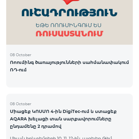
ԿՈՍՄՈ 3 TV փաթեթը․ Ինտերնետ. Մինչև 50 Մբիթ/
վ արագություն։ TV. Մինչև 80 TV ալիք՝ TeamTv
Smart հավելվածով Ֆիքսված հեռախոսակապ.
180 րոպե դեպի Team ֆիքսված ցանց։ Սույն
սակագնային փաթեթում ներառվա
08 October
Ռոումինգ ծառայությունների սահմանափակում
ՌԴ-ում
08 October
Միացեք ԿՈՍՄՈ 4-ին DigiTec-ում և ստացեք
AQARA խելացի տան սարքավորումները
ընդամենը 2 դրամով
Միայն հոկտեմբերի 10, 11, 12-ին, այցելեք Թիմ