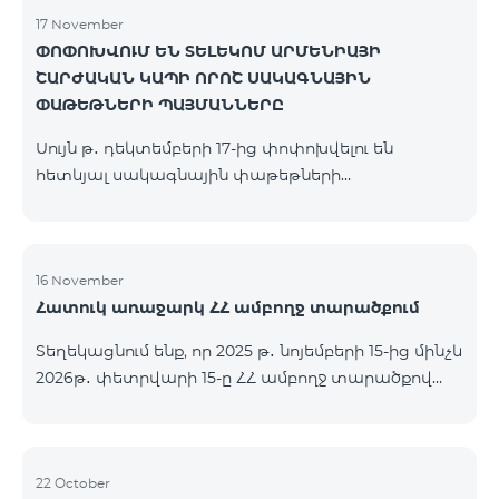
17 November
ՓՈՓՈԽՎՈՒՄ ԵՆ ՏԵԼԵԿՈՄ ԱՐՄԵՆԻԱՅԻ
ՇԱՐԺԱԿԱՆ ԿԱՊԻ ՈՐՈՇ ՍԱԿԱԳՆԱՅԻՆ
ՓԱԹԵԹՆԵՐԻ ՊԱՅՄԱՆՆԵՐԸ
Սույն թ․ դեկտեմբերի 17-ից փոփոխվելու են
հետևյալ սակագնային փաթեթների
պայմանները՝ Կանխավճարային «Be Free 2000»
սակագնային փաթեթը կվերանվանվի «Be Free
2300», որի ամսավճարը կկազմի 2300 դրամ`
նախկին 2000 դրամի փոխարեն։ Բաժանորդները
16 November
Հատուկ առաջարկ ՀՀ ամբողջ տարածքում
կստանան 600 րոպե դեպի ՀՀ բոլոր ցանցեր, ԱՄՆ,
Կանադա, ՌԴ Beeline, Tele2` նախկին 300-ի
Տեղեկացնում ենք, որ 2025 թ․ նոյեմբերի 15-ից մինչև
փոխարեն և 14 ԳԲ ինտերնետ` նախկին 7 ԳԲ-ի
2026թ․ փետրվարի 15-ը ՀՀ ամբողջ տարածքով
փոխարեն։ Կանխավճարային «Be Free 3000»
(բացառությամբ՝ Կապան, Գորիս, Նոյեմբերյան,
սակագնային փաթեթը կվերանվանվի «Be Free
Հրազդան, Սևան և Ճամբարակ քաղաքների)
3200», որի ամսավճարը կկազմի 3200 դրամ`
ԿՈՍՄՈ 4 12500, ԿՈՍՄՈ 4 16500, ԿՈՍՄՈ 4
նախկին 3000 դրամի փոխարեն։ Բա
9900 մարզային և ԿՈՄԲՈ 4 9900 փաթեթները`
22 October