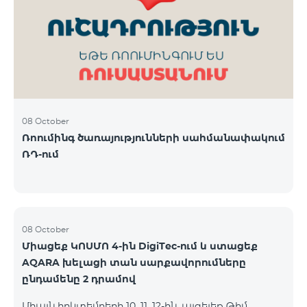
ԿՈՍՄՈ 3 TV փաթեթը․ Ինտերնետ. Մինչև 50 Մբիթ/
վ արագություն։ TV. Մինչև 80 TV ալիք՝ TeamTv
Smart հավելվածով Ֆիքսված հեռախոսակապ.
180 րոպե դեպի Team ֆիքսված ցանց։ Սույն
սակագնային փաթեթում ներառվա
08 October
Ռոումինգ ծառայությունների սահմանափակում
ՌԴ-ում
08 October
Միացեք ԿՈՍՄՈ 4-ին DigiTec-ում և ստացեք
AQARA խելացի տան սարքավորումները
ընդամենը 2 դրամով
Միայն հոկտեմբերի 10, 11, 12-ին, այցելեք Թիմ