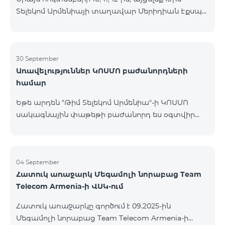
Տելեկոմ Արմենիայի տաղավար Մերիդիան Էքսպո
Կենտրոնում՝ միացեք ԿՈՍՄՈ 4 12500, ԿՈՍՄՈ 4
16500 կամ ԿՈՍՄՈ 4 Մարզային 9900 սակագնային
փաթեթներից որևէ մեկին 12 ամիս
բաժանորդագրությամբ և ստացեք
30 September
Առավելություններ ԿՈՍՄՈ բաժանորդների
հնարավորություն ձեռք բերել AQARA Խելացի Տան
համար
համակարգերը ընդամենը 2 դրամով․ AQARA
Խելացի Տեսախցիկ E1 (Smart Camera E1) AQARA
Եթե արդեն "Թիմ Տելեկոմ Արմենիա"-ի ԿՈՍՄՈ
Ղեկավարման Սարք M100 (Hub M100) Միանալու
սակագնային փաթեթի բաժանորդ ես օգտվիր
համար պարզապես պետք է անձնագրով
հատուկ առաջարկից տան խելացի
մոտենալ տաղավար։ Առաջարկը գործում է միայն
սարքավորումների համար։ Ավտոմատացրու
նոր միացող բաժանորդ
լուսովորությունը, ջեռուցումը, անվտանգությունը՝
մեկ հպումով ու անսպառ ինտերնետով Smart
04 September
Հատուկ առաջարկ Մեգամոլի նորաբաց Team
Place-ի Aqara սարքավորումներով։ ԿՈՍՄՈ
Telecom Armenia-ի ՎՍԿ-ում
ծառայությունների փաթեթների գործող բոլոր
բաժանորդները ունեն հնարավորություն ձեռք
Հատուկ առաջարկը գործում է 09.2025-ին
բերելու Aqara ապրանքանիշի խելացի
Մեգամոլի նորաբաց Team Telecom Armenia-ի
սարքավորումները հատուկ պայմաններով։