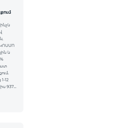
քում
մինչև
վ
ն,
 ԿՈՍՄՈ
յին և
5%
մատ
ում.