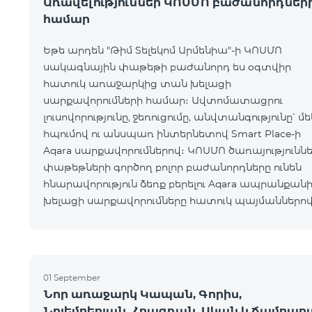
Առավելություններ ԿՈՍՄՈ բաժանորդներ
համար
Եթե արդեն "Թիմ Տելեկոմ Արմենիա"-ի ԿՈՍՄՈ
սակագնային փաթեթի բաժանորդ ես օգտվիր
հատուկ առաջարկից տան խելացի
սարքավորումների համար։ Ավտոմատացրու
լուսովորությունը, ջեռուցումը, անվտանգությունը՝ մե
հպումով ու անսպառ ինտերնետով Smart Place-ի
Aqara սարքավորումներով։ ԿՈՍՄՈ ծառայությունն
փաթեթների գործող բոլոր բաժանորդները ունեն
հնարավորություն ձեռք բերելու Aqara ապրանքանի
խելացի սարքավորումները հատուկ պայմաններով
Սարքավորումները հասանելի են HomPlex-ի team
Place խանութ սրահում, Հյուսիսային Պողոտա 4
01 September
Նոր առաջարկ Կապան, Գորիս,
Նոյեմբերյան, Հրազդան, Սևան և Ճամբար