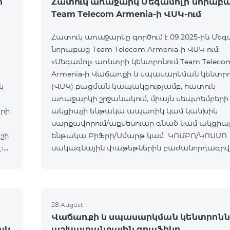
ի
Հատուկ առաջարկ Մեգամոլի նորաբ
Team Telecom Armenia-ի ՎՍԿ-ում
Հատուկ առաջարկը գործում է 09.2025-ին Մեգ
նորաբաց Team Telecom Armenia-ի ՎՍԿ-ում:
«Մեգամոլ» առևտրի կենտրոնում Team Teleco
Armenia-ի Վաճառքի և սպասարկման կենտր
կ
(ՎՍԿ) բացման կապակցությամբ, հատուկ
առաջարկի շրջանակում, միայն սեպտեմբերի 
երի
ակցիայի ենթակա ապառիկ կամ կանխիկ
սարքավորում/աքսեսուար գնած կամ ակցիա
շի
ենթակա ԲիՖրի/Սմարթ կամ ԿՈՄԲՈ/ԿՈՍՄՈ
։
սակագնային փաթեթներին բաժանորդագր
հաճախորդները կստանան հետևյալ նվերներ
Ապրանք/ՍՓ Նվեր ԲիՖրի/Սմարթ
28 August
Վաճառքի և սպասարկման կենտրոնն
ակ
աշխատանքային գրաֆիկը