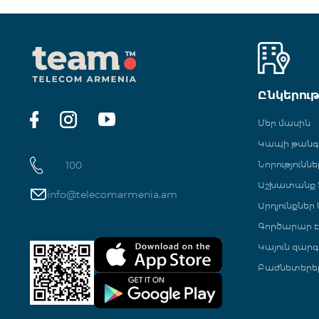
Ընկերու
Մեր մասին
Կապի թան
100
Նորություննե
Աշխատանք Տ
info@telecomarmenia.am
Արդյունքներ
Գործարար Է
Կայուն զարգ
Բաժնետերե