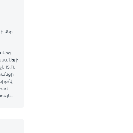
ի մեր
ակից
հասանելի
 15․11․
 ցանցի
mart
րոպե