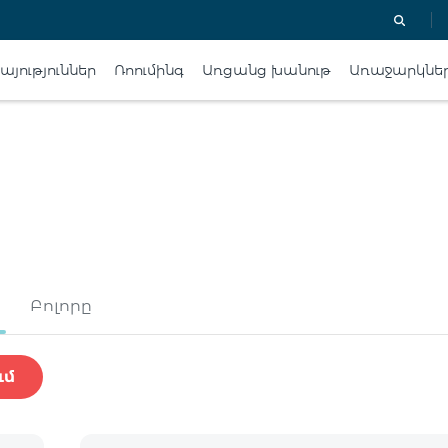
յություններ
Ռոումինգ
Առցանց խանութ
Առաջարկնե
Բոլորը
ւմ