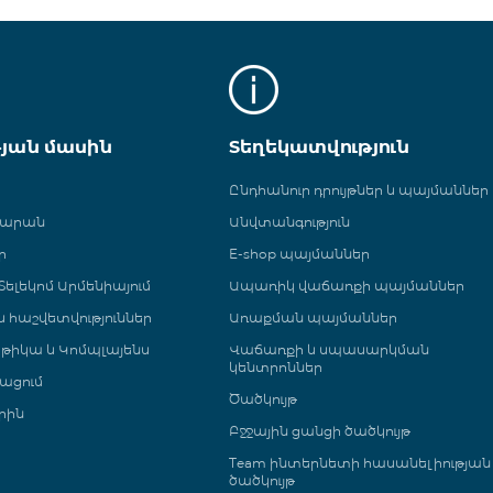
թյան մասին
Տեղեկատվություն
Ընդհանուր դրույթներ և պայմաններ
գարան
Անվտանգություն
ր
E-shop պայմաններ
ելեկոմ Արմենիայում
Ապառիկ վաճառքի պայմաններ
 և հաշվետվություններ
Առաքման պայմաններ
թիկա և Կոմպլայենս
Վաճառքի և սպասարկման
կենտրոններ
ացում
Ծածկույթ
րին
Բջջային ցանցի ծածկույթ
Team ինտերնետի հասանելիության
ծածկույթ