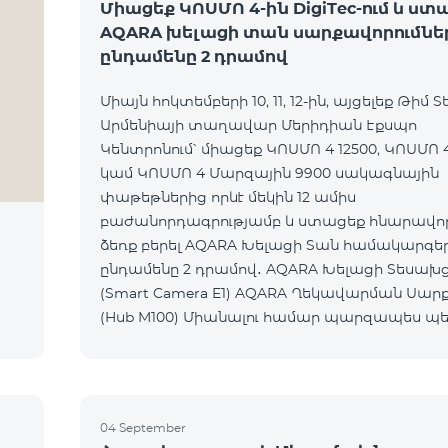
Միացեք ԿՈՍՄՈ 4-ին DigiTec-ում և ստ
AQARA խելացի տան սարքավորումնե
ընդամենը 2 դրամով
Միայն հոկտեմբերի 10, 11, 12-ին, այցելեք Թիմ Տ
Արմենիայի տաղավար Մերիդիան Էքսպո
Կենտրոնում՝ միացեք ԿՈՍՄՈ 4 12500, ԿՈՍՄՈ 4
կամ ԿՈՍՄՈ 4 Մարզային 9900 սակագնային
փաթեթներից որևէ մեկին 12 ամիս
բաժանորդագրությամբ և ստացեք հնարավորո
ձեռք բերել AQARA Խելացի Տան համակարգե
ընդամենը 2 դրամով․ AQARA Խելացի Տեսախցիկ E1
(Smart Camera E1) AQARA Ղեկավարման Սարք
(Hub M100) Միանալու համար պարզապես պետք է
անձնագրով մոտենալ տաղավար։ Առաջարկը
գործում է միայն նոր միացող բաժանորդ
04 September