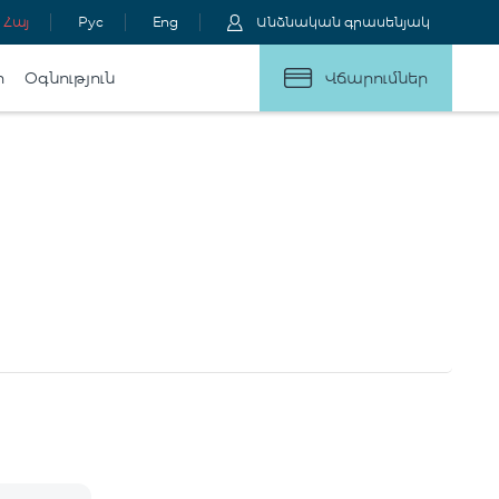
Հայ
Рус
Eng
Անձնական գրասենյակ
ր
Օգնություն
Վճարումներ