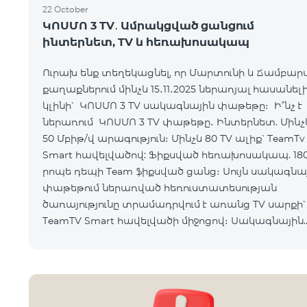
22 October
ԿՈՍՄՈ 3 TV․ Ամրակցված ցանցում
ինտերնետ, TV և հեռախոսակապ
Ուրախ ենք տեղեկացնել, որ Մարտունի և Ճամբար
քաղաքներում մինչև 15․11․2025 ներառյալ հասանել
կլինի՝ ԿՈՍՄՈ 3 TV սակագնային փաթեթը։ Ի՞նչ է
ներառում ԿՈՍՄՈ 3 TV փաթեթը․ Ինտերնետ. Մինչև
50 Մբիթ/վ արագություն։ Մինչև 80 TV ալիք՝ TeamTv
Smart հավելվածով: Ֆիքսված հեռախոսակապ. 18
րոպե դեպի Team ֆիքսված ցանց։ Սույն սակագնային
փաթեթում ներառված հեռուստատեսության
ծառայությունը տրամադրվում է առանց TV սարքի՝
TeamTV Smart հավելվածի միջոցով։ Սակագնային
փաթեթի արժեքները ներկայացվա