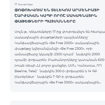
17 November
ՓՈՓՈԽՎՈՒՄ ԵՆ ՏԵԼԵԿՈՄ ԱՐՄԵՆԻԱՅԻ
ՇԱՐԺԱԿԱՆ ԿԱՊԻ ՈՐՈՇ ՍԱԿԱԳՆԱՅԻՆ
ՓԱԹԵԹՆԵՐԻ ՊԱՅՄԱՆՆԵՐԸ
Սույն թ․ դեկտեմբերի 17-ից փոփոխվելու են հետևյա
սակագնային փաթեթների պայմանները՝
Կանխավճարային «Be Free 2000» սակագնային
փաթեթը կվերանվանվի «Be Free 2300», որի
ամսավճարը կկազմի 2300 դրամ` նախկին 2000
դրամի փոխարեն։ Բաժանորդները կստանան 600
րոպե դեպի ՀՀ բոլոր ցանցեր, ԱՄՆ, Կանադա, ՌԴ
Beeline, Tele2` նախկին 300-ի փոխարեն և 14 ԳԲ
ինտերնետ` նախկին 7 ԳԲ-ի փոխարեն։
Կանխավճարային «Be Free 3000» սակագնային
փաթեթը կվերանվանվի «Be Free 3200», որի
ամսավճարը կկազմի 3200 դրամ` նախկին 3000
դրամի փոխարեն։ Բա