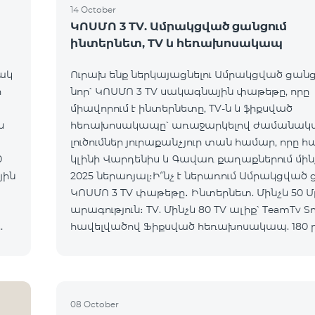
14 October
ԿՈՍՄՈ 3 TV. Ամրակցված ցանցում
ինտերնետ, TV և հեռախոսակապ
ակ
Ուրախ ենք ներկայացնելու Ամրակցված ցանց
ի
նոր՝ ԿՈՍՄՈ 3 TV սակագնային փաթեթը, որը
միավորում է ինտերնետը, TV-ն և ֆիքսված
հեռախոսակապը՝ առաջարկելով ժամանակ
լուծումներ յուրաքանչյուր տան համար, որը 
0
կլինի Վարդենիս և Գավառ քաղաքներում մինչև
2025 ներառյալ։Ի՞նչ է ներառում Ամրակցված
ԿՈՍՄՈ 3 TV փաթեթը․ Ինտերնետ. Մինչև 50 Մբիթ/վ
արագություն։ TV. Մինչև 80 TV ալիք՝ TeamTv S
հավելվածով Ֆիքսված հեռախոսակապ. 180 
դեպի Team ֆիքսված ցանց։ Սույն սակագնային
փաթեթում ներառվա
08 October