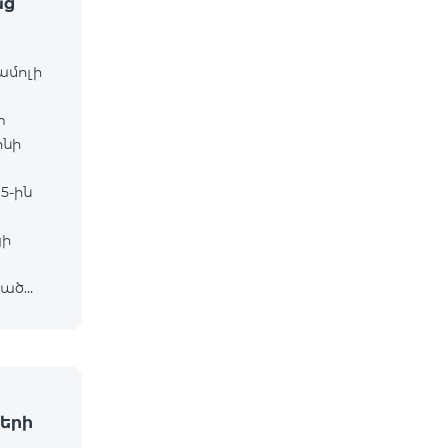
աց
ամոլի
m
ոնի
5-ին
յի
ված
ը․
երի