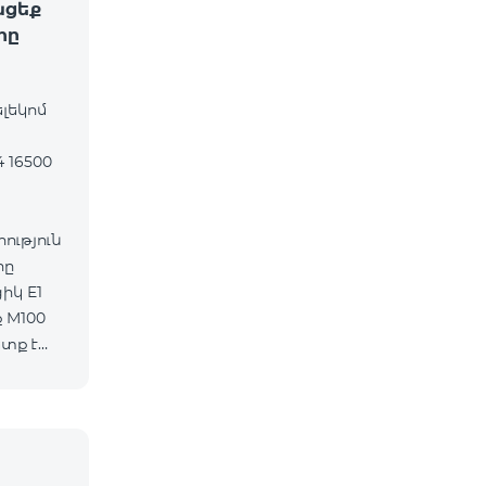
ացեք
րը
ելեկոմ
 16500
ւթյուն
րը
 M100