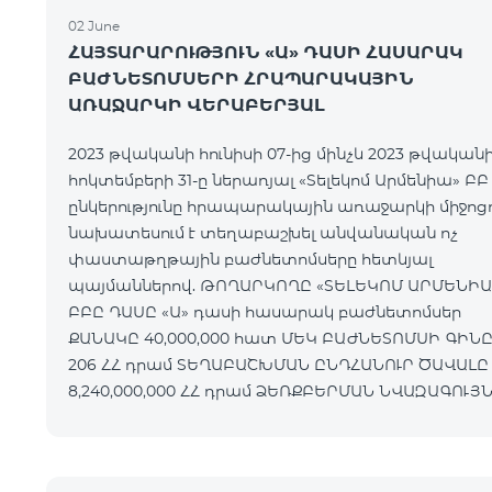
02 June
ՀԱՅՏԱՐԱՐՈՒԹՅՈՒՆ «Ա» ԴԱՍԻ ՀԱՍԱՐԱԿ
ԲԱԺՆԵՏՈՄՍԵՐԻ ՀՐԱՊԱՐԱԿԱՅԻՆ
ԱՌԱՋԱՐԿԻ ՎԵՐԱԲԵՐՅԱԼ
2023 թվականի հունիսի 07-ից մինչև 2023 թվական
հոկտեմբերի 31-ը ներառյալ «Տելեկոմ Արմենիա» ԲԲ
ընկերությունը հրապարակային առաջարկի միջո
նախատեսում է տեղաբաշխել անվանական ոչ
փաստաթղթային բաժնետոմսերը հետևյալ
պայմաններով. ԹՈՂԱՐԿՈՂԸ «ՏԵԼԵԿՈՄ ԱՐՄԵՆԻԱ»
ԲԲԸ ԴԱՍԸ «Ա» դասի հասարակ բաժնետոմսեր
ՔԱՆԱԿԸ 40,000,000 հատ ՄԵԿ ԲԱԺՆԵՏՈՄՍԻ ԳԻՆԸ
206 ՀՀ դրամ ՏԵՂԱԲԱՇԽՄԱՆ ԸՆԴՀԱՆՈՒՐ ԾԱՎԱԼԸ
8,240,000,000 ՀՀ դրամ ՁԵՌՔԲԵՐՄԱՆ ՆՎԱԶԱԳՈՒՅՆ
ՔԱՆԱԿԸ