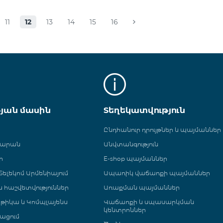
11
12
13
14
15
16
թյան մասին
Տեղեկատվություն
Ընդհանուր դրույթներ և պայմաններ
գարան
Անվտանգություն
ր
E-shop պայմաններ
ելեկոմ Արմենիայում
Ապառիկ վաճառքի պայմաններ
 և հաշվետվություններ
Առաքման պայմաններ
թիկա և Կոմպլայենս
Վաճառքի և սպասարկման
կենտրոններ
ացում