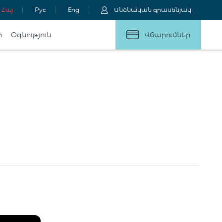
Հայ
Рус
Eng
Անձնական գրասենյակ
ր
Օգնություն
Վճարումներ