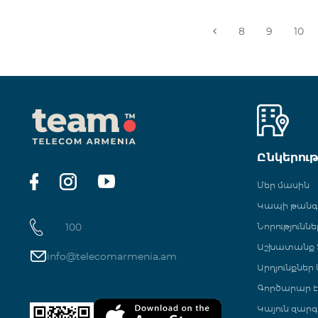
8
9
10
Ընկերու
Մեր մասին
Կապի թան
100
Նորություննե
Աշխատանք Տ
info@telecomarmenia.am
Արդյունքներ
Գործարար Է
Կայուն զարգ