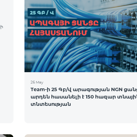
-ի
26 May
Team-ի 25 Գբ/վ արագության NGN ցան
արդեն հասանելի է 150 հազար տնայի
տնտեսության