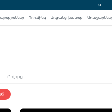
յություններ
Ռոումինգ
Առցանց խանութ
Առաջարկնե
Բոլորը
ւմ