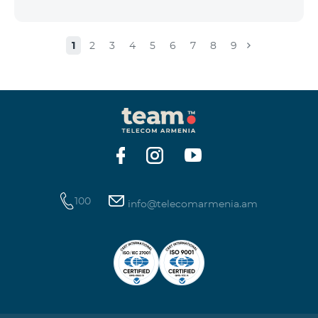
1
2
3
4
5
6
7
8
9
100
info@telecomarmenia.am