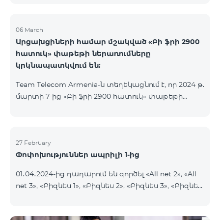
06 March
Արցախցիների համար մշակված «Բի ֆրի 2900
հատուկ» փաթեթի ներառումները
կրկնապատկվում են:
Team Telecom Armenia-ն տեղեկացնում է, որ 2024 թ.
մարտի 7-ից «Բի ֆրի 2900 հատուկ» փաթեթի
ներառումները կրկնապատկվում են։ Այսուհետ այս
հատուկ փաթեթից օգտվելիս բաժանորդները
յուրաքանչյուր ամիս կստանան 20ԳԲ ինտերնետ,
900 րոպե և 600 SMS, նախկին՝ 10 ԳԲ ինտերնետի,
27 February
Փոփոխություններ ապրիլի 1-ից
450 րոպեի և 300 SMS-ի փոխարեն:
Բաժանորդային վճարի արտոնյալ պայմանների
01․04․2024-ից դադարում են գործել «All net 2», «All
ժամկետը չի փոխվում։ «Բի ֆրի 2900 հատուկ»
net 3», «Բիզնես 1», «Բիզնես 2», «Բիզնես 3», «Բիզնես
սակագնային փաթեթը ներառում է նաև WhatsApp,
5», «Թիմ բիզնես 2», «Թիմ բիզնես 3», «VIP Բիզնես-
Viber, Telegram, Facebook և այլ
ակտիվ», «VIP Բիզնես-ակտիվ Բարեկամ-Ընկեր»,
ամենապահանջված հավելվածներից անսա