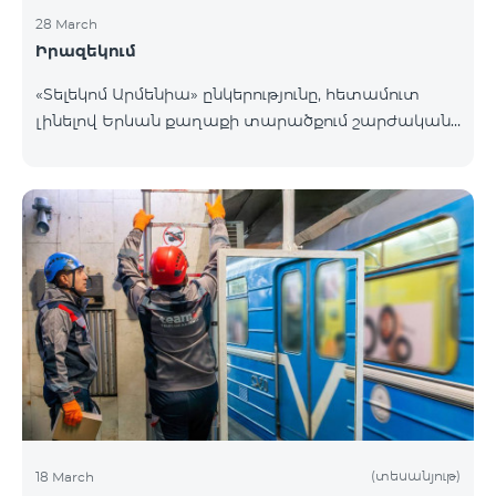
28 March
Իրազեկում
«Տելեկոմ Արմենիա» ընկերությունը, հետամուտ
լինելով Երևան քաղաքի տարածքում շարժական
բջջային կապի ծածկույթի որակի բարձրացման
շարունակական գործընթացին, նախատեսում է
տեղակայել հենասյունային տիպի կայմ Երևան
քաղաքի Նոր-Նորք վարչական շրջանի
Բագրևանդ փողոցի Ինժեներական թաղամասին
հարող հատվածում։ Տեղակայվող շարժական
կապի կայանի էսքիզային նախագծին կարող եք
ծանոթանալ այստեղ։ Հարցերի դեպքում խնդրում
ենք զանգահարել «Տելեկոմ Արմենիա»
ընկերության +374-10-410410 հեռխոսահամար
(տեսանյութ)
18 March