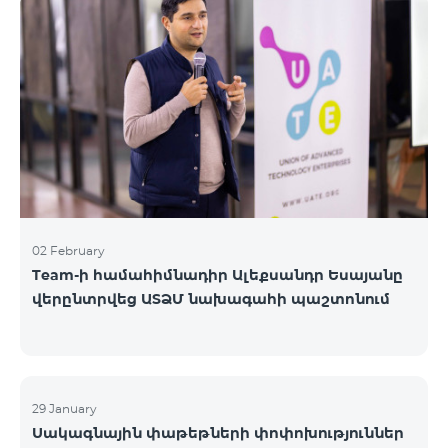
«Բիզնես VIP Շփում», «Բիզնես Շփում», «Բիզնես
ցանց», «Բիզնես-ակտիվ», «Էքսկլյուզիվ Բիզնես»,
«Լավագույն գործընկեր»
02 February
Team-ի համահիմնադիր Ալեքսանդր Եսայանը
վերընտրվեց ԱՏՁՄ նախագահի պաշտոնում
29 January
Սակագնային փաթեթների փոփոխություններ