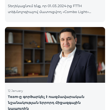
Տեղեկացնում ենք, որ 01․03․2024-ից FTTH
տեխնոլոգիայով մատուցվող «Combo Light»
սակագնային փաթեթը կդադարի գործել և
ավտոմատ կերպով կփոխարինվի «Cosmo 2
Մարզային 6900» սակագնային փաթեթով։ Այլ
սակագնային փաթեթի անցում կատարելու
համար կարող եք մոտենալ վաճառքի և
սպասարկման գրասենյակներ:
12 January
Team-ը գործարկել է ռազմավարական
նշանակության երրորդ միջազգային
կապուղին