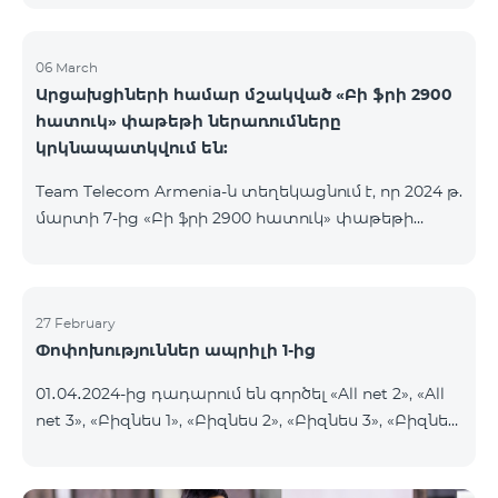
06 March
Արցախցիների համար մշակված «Բի ֆրի 2900
հատուկ» փաթեթի ներառումները
կրկնապատկվում են:
Team Telecom Armenia-ն տեղեկացնում է, որ 2024 թ.
մարտի 7-ից «Բի ֆրի 2900 հատուկ» փաթեթի
ներառումները կրկնապատկվում են։ Այսուհետ այս
հատուկ փաթեթից օգտվելիս բաժանորդները
յուրաքանչյուր ամիս կստանան 20ԳԲ ինտերնետ,
900 րոպե և 600 SMS, նախկին՝ 10 ԳԲ ինտերնետի,
27 February
Փոփոխություններ ապրիլի 1-ից
450 րոպեի և 300 SMS-ի փոխարեն:
Բաժանորդային վճարի արտոնյալ պայմանների
01․04․2024-ից դադարում են գործել «All net 2», «All
ժամկետը չի փոխվում։ «Բի ֆրի 2900 հատուկ»
net 3», «Բիզնես 1», «Բիզնես 2», «Բիզնես 3», «Բիզնես
սակագնային փաթեթը ներառում է նաև WhatsApp,
5», «Թիմ բիզնես 2», «Թիմ բիզնես 3», «VIP Բիզնես-
Viber, Telegram, Facebook և այլ
ակտիվ», «VIP Բիզնես-ակտիվ Բարեկամ-Ընկեր»,
ամենապահանջված հավելվածներից անսա