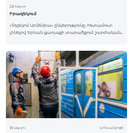
28 March
Իրազեկում
«Տելեկոմ Արմենիա» ընկերությունը, հետամուտ
լինելով Երևան քաղաքի տարածքում շարժական
բջջային կապի ծածկույթի որակի բարձրացման
շարունակական գործընթացին, նախատեսում է
տեղակայել հենասյունային տիպի կայմ Երևան
քաղաքի Նոր-Նորք վարչական շրջանի
Բագրևանդ փողոցի Ինժեներական թաղամասին
հարող հատվածում։ Տեղակայվող շարժական
կապի կայանի էսքիզային նախագծին կարող եք
ծանոթանալ այստեղ։ Հարցերի դեպքում խնդրում
ենք զանգահարել «Տելեկոմ Արմենիա»
ընկերության +374-10-410410 հեռխոսահամար
(տեսանյութ)
18 March