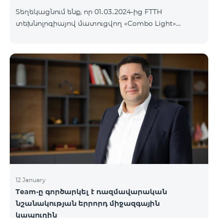
Տեղեկացնում ենք, որ 01․03․2024-ից FTTH
տեխնոլոգիայով մատուցվող «Combo Light»
սակագնային փաթեթը կդադարի գործել և
ավտոմատ կերպով կփոխարինվի «Cosmo 2
Մարզային 6900» սակագնային փաթեթով։ Այլ
սակագնային փաթեթի անցում կատարելու
համար կարող եք մոտենալ վաճառքի և
սպասարկման գրասենյակներ:
12 January
Team-ը գործարկել է ռազմավարական
նշանակության երրորդ միջազգային
կապուղին