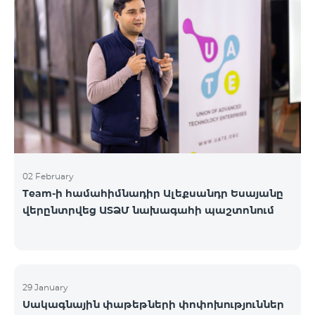
«Բիզնես VIP Շփում», «Բիզնես Շփում», «Բիզնես
ցանց», «Բիզնես-ակտիվ», «Էքսկլյուզիվ Բիզնես»,
«Լավագույն գործընկեր»
02 February
Team-ի համահիմնադիր Ալեքսանդր Եսայանը
վերընտրվեց ԱՏՁՄ նախագահի պաշտոնում
29 January
Սակագնային փաթեթների փոփոխություններ