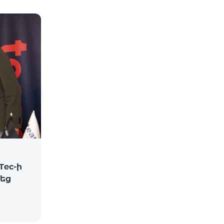
Tec-ի
վեց