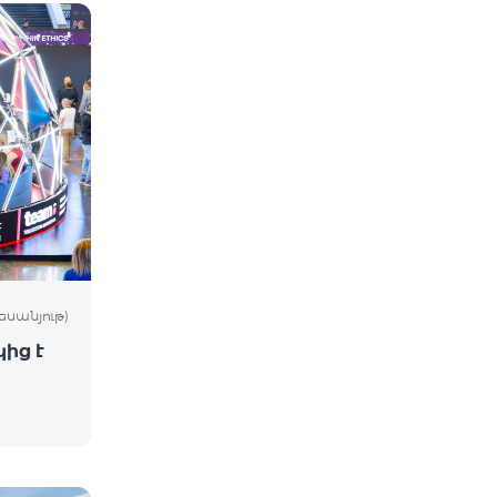
եսանյութ)
ից է