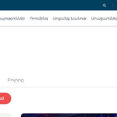
յություններ
Ռոումինգ
Առցանց խանութ
Առաջարկնե
Բոլորը
ւմ