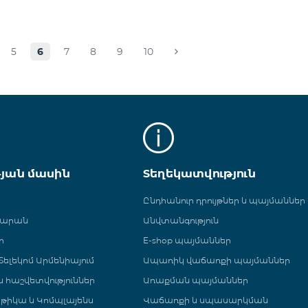
5
6
7
8
9
10
թյան մասին
Տեղեկատվություն
Ընդհանուր դրույթներ և պայմաններ
գարան
Անվտանգություն
ր
E-shop պայմաններ
ելեկոմ Արմենիայում
Ապառիկ վաճառքի պայմաններ
 և հաշվետվություններ
Առաքման պայմաններ
թիկա և Կոմպլայենս
Վաճառքի և սպասարկման