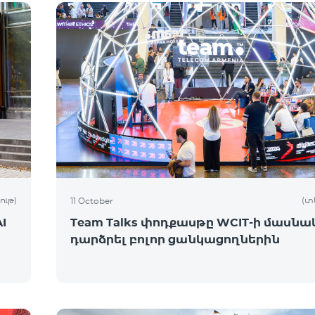
ութ)
(տ
11 October
I
Team Talks փոդքասթը WCIT-ի մասնակ
դարձրել բոլոր ցանկացողներին