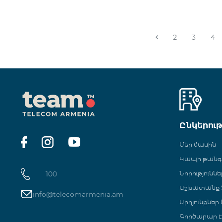
2
3
4
Ընկերու
Մեր մասին
Կապի թան
100
Նորություննե
Աշխատանք Տ
info@telecomarmenia.am
Արդյունքներ
Գործարար Է