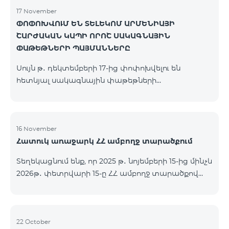
17 November
ՓՈՓՈԽՎՈՒՄ ԵՆ ՏԵԼԵԿՈՄ ԱՐՄԵՆԻԱՅԻ
ՇԱՐԺԱԿԱՆ ԿԱՊԻ ՈՐՈՇ ՍԱԿԱԳՆԱՅԻՆ
ՓԱԹԵԹՆԵՐԻ ՊԱՅՄԱՆՆԵՐԸ
Սույն թ․ դեկտեմբերի 17-ից փոփոխվելու են
հետևյալ սակագնային փաթեթների
պայմանները՝ Կանխավճարային «Be Free 2000»
սակագնային փաթեթը կվերանվանվի «Be Free
2300», որի ամսավճարը կկազմի 2300 դրամ`
նախկին 2000 դրամի փոխարեն։ Բաժանորդները
16 November
Հատուկ առաջարկ ՀՀ ամբողջ տարածքում
կստանան 600 րոպե դեպի ՀՀ բոլոր ցանցեր, ԱՄՆ,
Կանադա, ՌԴ Beeline, Tele2` նախկին 300-ի
Տեղեկացնում ենք, որ 2025 թ․ նոյեմբերի 15-ից մինչև
փոխարեն և 14 ԳԲ ինտերնետ` նախկին 7 ԳԲ-ի
2026թ․ փետրվարի 15-ը ՀՀ ամբողջ տարածքով
փոխարեն։ Կանխավճարային «Be Free 3000»
(բացառությամբ՝ Կապան, Գորիս, Նոյեմբերյան,
սակագնային փաթեթը կվերանվանվի «Be Free
Հրազդան, Սևան և Ճամբարակ քաղաքների)
3200», որի ամսավճարը կկազմի 3200 դրամ`
ԿՈՍՄՈ 4 12500, ԿՈՍՄՈ 4 16500, ԿՈՍՄՈ 4
նախկին 3000 դրամի փոխարեն։ Բա
9900 մարզային և ԿՈՄԲՈ 4 9900 փաթեթները`
22 October