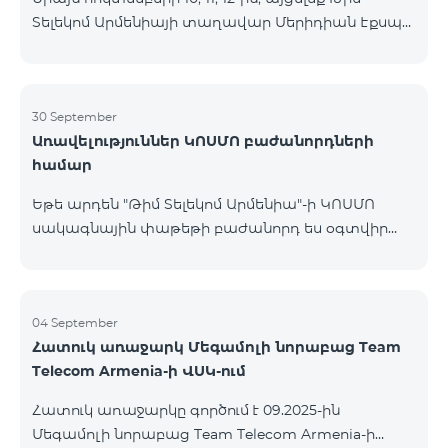
Տելեկոմ Արմենիայի տաղավար Մերիդիան Էքսպո
Կենտրոնում՝ միացեք ԿՈՍՄՈ 4 12500, ԿՈՍՄՈ 4
16500 կամ ԿՈՍՄՈ 4 Մարզային 9900 սակագնային
փաթեթներից որևէ մեկին 12 ամիս
բաժանորդագրությամբ և ստացեք
30 September
Առավելություններ ԿՈՍՄՈ բաժանորդների
հնարավորություն ձեռք բերել AQARA Խելացի Տան
համար
համակարգերը ընդամենը 2 դրամով․ AQARA
Խելացի Տեսախցիկ E1 (Smart Camera E1) AQARA
Եթե արդեն "Թիմ Տելեկոմ Արմենիա"-ի ԿՈՍՄՈ
Ղեկավարման Սարք M100 (Hub M100) Միանալու
սակագնային փաթեթի բաժանորդ ես օգտվիր
համար պարզապես պետք է անձնագրով
հատուկ առաջարկից տան խելացի
մոտենալ տաղավար։ Առաջարկը գործում է միայն
սարքավորումների համար։ Ավտոմատացրու
նոր միացող բաժանորդ
լուսովորությունը, ջեռուցումը, անվտանգությունը՝
մեկ հպումով ու անսպառ ինտերնետով Smart
04 September
Հատուկ առաջարկ Մեգամոլի նորաբաց Team
Place-ի Aqara սարքավորումներով։ ԿՈՍՄՈ
Telecom Armenia-ի ՎՍԿ-ում
ծառայությունների փաթեթների գործող բոլոր
բաժանորդները ունեն հնարավորություն ձեռք
Հատուկ առաջարկը գործում է 09.2025-ին
բերելու Aqara ապրանքանիշի խելացի
Մեգամոլի նորաբաց Team Telecom Armenia-ի
սարքավորումները հատուկ պայմաններով։