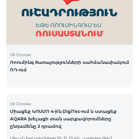
ԿՈՍՄՈ 3 TV փաթեթը․ Ինտերնետ. Մինչև 50 Մբիթ/
վ արագություն։ TV. Մինչև 80 TV ալիք՝ TeamTv
Smart հավելվածով Ֆիքսված հեռախոսակապ.
180 րոպե դեպի Team ֆիքսված ցանց։ Սույն
սակագնային փաթեթում ներառվա
08 October
Ռոումինգ ծառայությունների սահմանափակում
ՌԴ-ում
08 October
Միացեք ԿՈՍՄՈ 4-ին DigiTec-ում և ստացեք
AQARA խելացի տան սարքավորումները
ընդամենը 2 դրամով
Միայն հոկտեմբերի 10, 11, 12-ին, այցելեք Թիմ