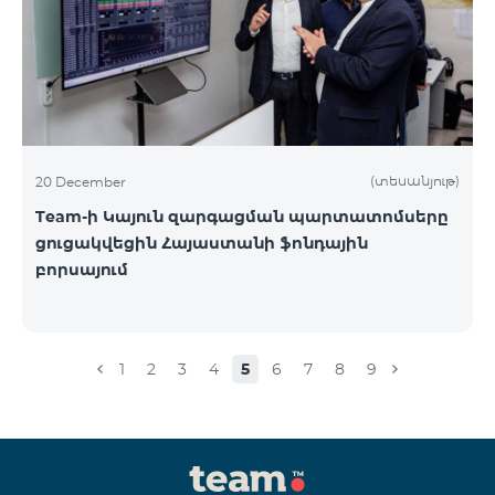
(տեսանյութ)
20 December
Team-ի Կայուն զարգացման պարտատոմսերը
ցուցակվեցին Հայաստանի ֆոնդային
բորսայում
1
2
3
4
5
6
7
8
9