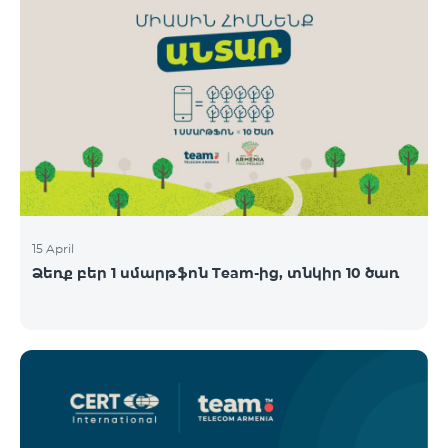
15 April
Ձեռք բեր 1 սմարթֆոն Team-ից, տնկիր 10 ծառ