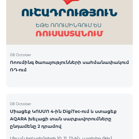
ԿՈՍՄՈ 3 TV փաթեթը․ Ինտերնետ. Մինչև 50 Մբիթ/
վ արագություն։ TV. Մինչև 80 TV ալիք՝ TeamTv
Smart հավելվածով Ֆիքսված հեռախոսակապ.
180 րոպե դեպի Team ֆիքսված ցանց։ Սույն
սակագնային փաթեթում ներառվա
08 October
Ռոումինգ ծառայությունների սահմանափակում
ՌԴ-ում
08 October
Միացեք ԿՈՍՄՈ 4-ին DigiTec-ում և ստացեք
AQARA խելացի տան սարքավորումները
ընդամենը 2 դրամով
Միայն հոկտեմբերի 10, 11, 12-ին, այցելեք Թիմ