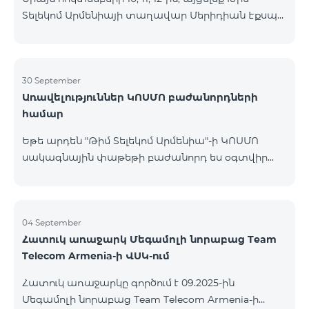
Տելեկոմ Արմենիայի տաղավար Մերիդիան Էքսպո
Կենտրոնում՝ միացեք ԿՈՍՄՈ 4 12500, ԿՈՍՄՈ 4
16500 կամ ԿՈՍՄՈ 4 Մարզային 9900 սակագնային
փաթեթներից որևէ մեկին 12 ամիս
բաժանորդագրությամբ և ստացեք
30 September
Առավելություններ ԿՈՍՄՈ բաժանորդների
հնարավորություն ձեռք բերել AQARA Խելացի Տան
համար
համակարգերը ընդամենը 2 դրամով․ AQARA
Խելացի Տեսախցիկ E1 (Smart Camera E1) AQARA
Եթե արդեն "Թիմ Տելեկոմ Արմենիա"-ի ԿՈՍՄՈ
Ղեկավարման Սարք M100 (Hub M100) Միանալու
սակագնային փաթեթի բաժանորդ ես օգտվիր
համար պարզապես պետք է անձնագրով
հատուկ առաջարկից տան խելացի
մոտենալ տաղավար։ Առաջարկը գործում է միայն
սարքավորումների համար։ Ավտոմատացրու
նոր միացող բաժանորդ
լուսովորությունը, ջեռուցումը, անվտանգությունը՝
մեկ հպումով ու անսպառ ինտերնետով Smart
04 September
Հատուկ առաջարկ Մեգամոլի նորաբաց Team
Place-ի Aqara սարքավորումներով։ ԿՈՍՄՈ
Telecom Armenia-ի ՎՍԿ-ում
ծառայությունների փաթեթների գործող բոլոր
բաժանորդները ունեն հնարավորություն ձեռք
Հատուկ առաջարկը գործում է 09.2025-ին
բերելու Aqara ապրանքանիշի խելացի
Մեգամոլի նորաբաց Team Telecom Armenia-ի
սարքավորումները հատուկ պայմաններով։