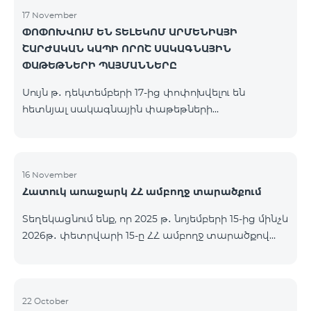
17 November
ՓՈՓՈԽՎՈՒՄ ԵՆ ՏԵԼԵԿՈՄ ԱՐՄԵՆԻԱՅԻ
ՇԱՐԺԱԿԱՆ ԿԱՊԻ ՈՐՈՇ ՍԱԿԱԳՆԱՅԻՆ
ՓԱԹԵԹՆԵՐԻ ՊԱՅՄԱՆՆԵՐԸ
Սույն թ․ դեկտեմբերի 17-ից փոփոխվելու են
հետևյալ սակագնային փաթեթների
պայմանները՝ Կանխավճարային «Be Free 2000»
սակագնային փաթեթը կվերանվանվի «Be Free
2300», որի ամսավճարը կկազմի 2300 դրամ`
նախկին 2000 դրամի փոխարեն։ Բաժանորդները
16 November
Հատուկ առաջարկ ՀՀ ամբողջ տարածքում
կստանան 600 րոպե դեպի ՀՀ բոլոր ցանցեր, ԱՄՆ,
Կանադա, ՌԴ Beeline, Tele2` նախկին 300-ի
Տեղեկացնում ենք, որ 2025 թ․ նոյեմբերի 15-ից մինչև
փոխարեն և 14 ԳԲ ինտերնետ` նախկին 7 ԳԲ-ի
2026թ․ փետրվարի 15-ը ՀՀ ամբողջ տարածքով
փոխարեն։ Կանխավճարային «Be Free 3000»
(բացառությամբ՝ Կապան, Գորիս, Նոյեմբերյան,
սակագնային փաթեթը կվերանվանվի «Be Free
Հրազդան, Սևան և Ճամբարակ քաղաքների)
3200», որի ամսավճարը կկազմի 3200 դրամ`
ԿՈՍՄՈ 4 12500, ԿՈՍՄՈ 4 16500, ԿՈՍՄՈ 4
նախկին 3000 դրամի փոխարեն։ Բա
9900 մարզային և ԿՈՄԲՈ 4 9900 փաթեթները`
22 October