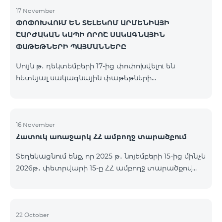
17 November
ՓՈՓՈԽՎՈՒՄ ԵՆ ՏԵԼԵԿՈՄ ԱՐՄԵՆԻԱՅԻ
ՇԱՐԺԱԿԱՆ ԿԱՊԻ ՈՐՈՇ ՍԱԿԱԳՆԱՅԻՆ
ՓԱԹԵԹՆԵՐԻ ՊԱՅՄԱՆՆԵՐԸ
Սույն թ․ դեկտեմբերի 17-ից փոփոխվելու են
հետևյալ սակագնային փաթեթների
պայմանները՝ Կանխավճարային «Be Free 2000»
սակագնային փաթեթը կվերանվանվի «Be Free
2300», որի ամսավճարը կկազմի 2300 դրամ`
նախկին 2000 դրամի փոխարեն։ Բաժանորդները
16 November
Հատուկ առաջարկ ՀՀ ամբողջ տարածքում
կստանան 600 րոպե դեպի ՀՀ բոլոր ցանցեր, ԱՄՆ,
Կանադա, ՌԴ Beeline, Tele2` նախկին 300-ի
Տեղեկացնում ենք, որ 2025 թ․ նոյեմբերի 15-ից մինչև
փոխարեն և 14 ԳԲ ինտերնետ` նախկին 7 ԳԲ-ի
2026թ․ փետրվարի 15-ը ՀՀ ամբողջ տարածքով
փոխարեն։ Կանխավճարային «Be Free 3000»
(բացառությամբ՝ Կապան, Գորիս, Նոյեմբերյան,
սակագնային փաթեթը կվերանվանվի «Be Free
Հրազդան, Սևան և Ճամբարակ քաղաքների)
3200», որի ամսավճարը կկազմի 3200 դրամ`
ԿՈՍՄՈ 4 12500, ԿՈՍՄՈ 4 16500, ԿՈՍՄՈ 4
նախկին 3000 դրամի փոխարեն։ Բա
9900 մարզային և ԿՈՄԲՈ 4 9900 փաթեթները`
22 October