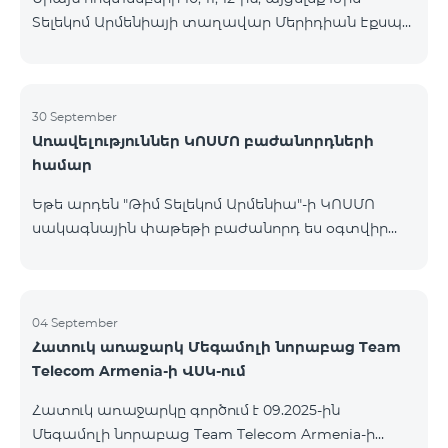
Տելեկոմ Արմենիայի տաղավար Մերիդիան Էքսպո
Կենտրոնում՝ միացեք ԿՈՍՄՈ 4 12500, ԿՈՍՄՈ 4
16500 կամ ԿՈՍՄՈ 4 Մարզային 9900 սակագնային
փաթեթներից որևէ մեկին 12 ամիս
բաժանորդագրությամբ և ստացեք
30 September
Առավելություններ ԿՈՍՄՈ բաժանորդների
հնարավորություն ձեռք բերել AQARA Խելացի Տան
համար
համակարգերը ընդամենը 2 դրամով․ AQARA
Խելացի Տեսախցիկ E1 (Smart Camera E1) AQARA
Եթե արդեն "Թիմ Տելեկոմ Արմենիա"-ի ԿՈՍՄՈ
Ղեկավարման Սարք M100 (Hub M100) Միանալու
սակագնային փաթեթի բաժանորդ ես օգտվիր
համար պարզապես պետք է անձնագրով
հատուկ առաջարկից տան խելացի
մոտենալ տաղավար։ Առաջարկը գործում է միայն
սարքավորումների համար։ Ավտոմատացրու
նոր միացող բաժանորդ
լուսովորությունը, ջեռուցումը, անվտանգությունը՝
մեկ հպումով ու անսպառ ինտերնետով Smart
04 September
Հատուկ առաջարկ Մեգամոլի նորաբաց Team
Place-ի Aqara սարքավորումներով։ ԿՈՍՄՈ
Telecom Armenia-ի ՎՍԿ-ում
ծառայությունների փաթեթների գործող բոլոր
բաժանորդները ունեն հնարավորություն ձեռք
Հատուկ առաջարկը գործում է 09.2025-ին
բերելու Aqara ապրանքանիշի խելացի
Մեգամոլի նորաբաց Team Telecom Armenia-ի
սարքավորումները հատուկ պայմաններով։