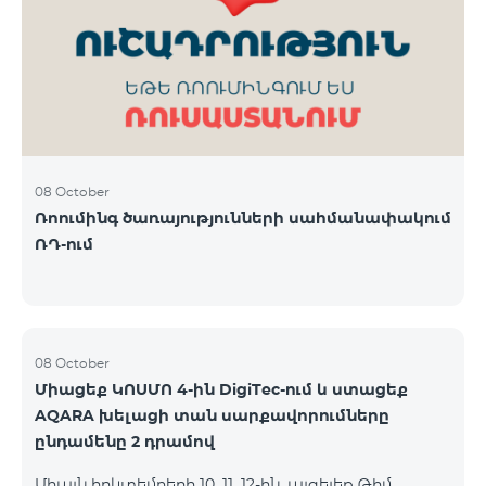
ԿՈՍՄՈ 3 TV փաթեթը․ Ինտերնետ. Մինչև 50 Մբիթ/
վ արագություն։ TV. Մինչև 80 TV ալիք՝ TeamTv
Smart հավելվածով Ֆիքսված հեռախոսակապ.
180 րոպե դեպի Team ֆիքսված ցանց։ Սույն
սակագնային փաթեթում ներառվա
08 October
Ռոումինգ ծառայությունների սահմանափակում
ՌԴ-ում
08 October
Միացեք ԿՈՍՄՈ 4-ին DigiTec-ում և ստացեք
AQARA խելացի տան սարքավորումները
ընդամենը 2 դրամով
Միայն հոկտեմբերի 10, 11, 12-ին, այցելեք Թիմ