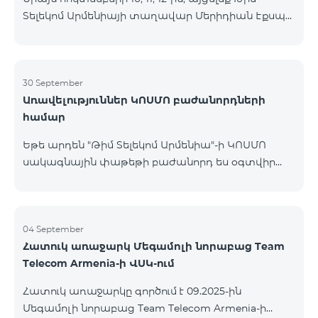
Տելեկոմ Արմենիայի տաղավար Մերիդիան Էքսպո
Կենտրոնում՝ միացեք ԿՈՍՄՈ 4 12500, ԿՈՍՄՈ 4
16500 կամ ԿՈՍՄՈ 4 Մարզային 9900 սակագնային
փաթեթներից որևէ մեկին 12 ամիս
բաժանորդագրությամբ և ստացեք
30 September
Առավելություններ ԿՈՍՄՈ բաժանորդների
հնարավորություն ձեռք բերել AQARA Խելացի Տան
համար
համակարգերը ընդամենը 2 դրամով․ AQARA
Խելացի Տեսախցիկ E1 (Smart Camera E1) AQARA
Եթե արդեն "Թիմ Տելեկոմ Արմենիա"-ի ԿՈՍՄՈ
Ղեկավարման Սարք M100 (Hub M100) Միանալու
սակագնային փաթեթի բաժանորդ ես օգտվիր
համար պարզապես պետք է անձնագրով
հատուկ առաջարկից տան խելացի
մոտենալ տաղավար։ Առաջարկը գործում է միայն
սարքավորումների համար։ Ավտոմատացրու
նոր միացող բաժանորդ
լուսովորությունը, ջեռուցումը, անվտանգությունը՝
մեկ հպումով ու անսպառ ինտերնետով Smart
04 September
Հատուկ առաջարկ Մեգամոլի նորաբաց Team
Place-ի Aqara սարքավորումներով։ ԿՈՍՄՈ
Telecom Armenia-ի ՎՍԿ-ում
ծառայությունների փաթեթների գործող բոլոր
բաժանորդները ունեն հնարավորություն ձեռք
Հատուկ առաջարկը գործում է 09.2025-ին
բերելու Aqara ապրանքանիշի խելացի
Մեգամոլի նորաբաց Team Telecom Armenia-ի
սարքավորումները հատուկ պայմաններով։