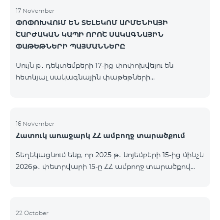
17 November
ՓՈՓՈԽՎՈՒՄ ԵՆ ՏԵԼԵԿՈՄ ԱՐՄԵՆԻԱՅԻ
ՇԱՐԺԱԿԱՆ ԿԱՊԻ ՈՐՈՇ ՍԱԿԱԳՆԱՅԻՆ
ՓԱԹԵԹՆԵՐԻ ՊԱՅՄԱՆՆԵՐԸ
Սույն թ․ դեկտեմբերի 17-ից փոփոխվելու են
հետևյալ սակագնային փաթեթների
պայմանները՝ Կանխավճարային «Be Free 2000»
սակագնային փաթեթը կվերանվանվի «Be Free
2300», որի ամսավճարը կկազմի 2300 դրամ`
նախկին 2000 դրամի փոխարեն։ Բաժանորդները
16 November
Հատուկ առաջարկ ՀՀ ամբողջ տարածքում
կստանան 600 րոպե դեպի ՀՀ բոլոր ցանցեր, ԱՄՆ,
Կանադա, ՌԴ Beeline, Tele2` նախկին 300-ի
Տեղեկացնում ենք, որ 2025 թ․ նոյեմբերի 15-ից մինչև
փոխարեն և 14 ԳԲ ինտերնետ` նախկին 7 ԳԲ-ի
2026թ․ փետրվարի 15-ը ՀՀ ամբողջ տարածքով
փոխարեն։ Կանխավճարային «Be Free 3000»
(բացառությամբ՝ Կապան, Գորիս, Նոյեմբերյան,
սակագնային փաթեթը կվերանվանվի «Be Free
Հրազդան, Սևան և Ճամբարակ քաղաքների)
3200», որի ամսավճարը կկազմի 3200 դրամ`
ԿՈՍՄՈ 4 12500, ԿՈՍՄՈ 4 16500, ԿՈՍՄՈ 4
նախկին 3000 դրամի փոխարեն։ Բա
9900 մարզային և ԿՈՄԲՈ 4 9900 փաթեթները`
22 October