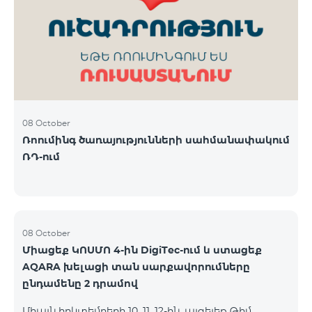
ԿՈՍՄՈ 3 TV փաթեթը․ Ինտերնետ. Մինչև 50 Մբիթ/
վ արագություն։ TV. Մինչև 80 TV ալիք՝ TeamTv
Smart հավելվածով Ֆիքսված հեռախոսակապ.
180 րոպե դեպի Team ֆիքսված ցանց։ Սույն
սակագնային փաթեթում ներառվա
08 October
Ռոումինգ ծառայությունների սահմանափակում
ՌԴ-ում
08 October
Միացեք ԿՈՍՄՈ 4-ին DigiTec-ում և ստացեք
AQARA խելացի տան սարքավորումները
ընդամենը 2 դրամով
Միայն հոկտեմբերի 10, 11, 12-ին, այցելեք Թիմ