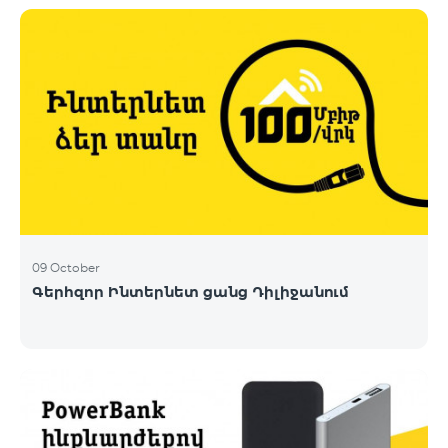
09 October
Գերհզոր Ինտերնետ ցանց Դիլիջանում