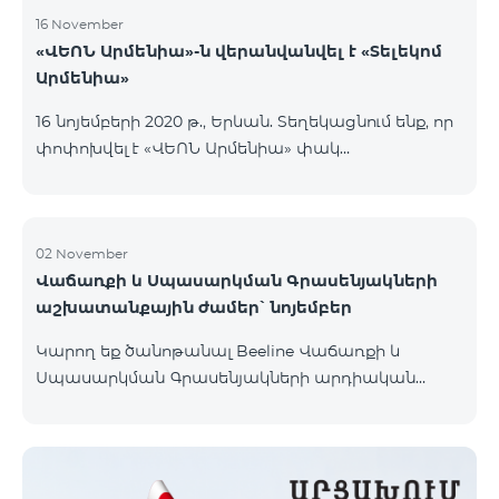
16 November
«ՎԵՈՆ Արմենիա»-ն վերանվանվել է «Տելեկոմ
Արմենիա»
16 նոյեմբերի 2020 թ., Երևան. Տեղեկացնում ենք, որ
փոփոխվել է «ՎԵՈՆ Արմենիա» փակ
բաժնետիրական ընկերության իրավաբանական
անվանումը․ ընկերության նոր անվանումն է
«Տելեկոմ Արմենիա» փակ բաժնետիրական
ընկերություն։ Անվանափոխությունը պետական
02 November
Վաճառքի և Սպասարկման Գրասենյակների
գրանցում է ստացել 2020 թ. նոյեմբերի 16-ին։
աշխատանքային ժամեր՝ նոյեմբեր
Կատարված փոփոխությունը որևէ կերպ չի
անդրադառնա ընկերության իրավունքների,
Կարող եք ծանոթանալ Beeline Վաճառքի և
պարտավորությունների և ծառայությունների
Սպասարկման Գրասենյակների արդիական
մատուցման վրա, որոնք շարունակելու են
աշխատանքային ժամերի հետ կայքի
իրականացվել նույն ծավալով։ Միաժամանակ
«Գրասենյակներ» բաժնում։
հայտնում ենք, որ կազմակերպությունը դ