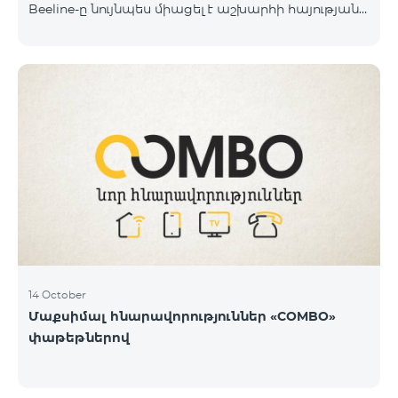
Beeline-ը նույնպես միացել է աշխարհի հայության
կողմից իրականացվող դրամահավաքին և
«Հայաստան» համահայկական հիմնադրամին
փոխանցել է 100 մլն դրամ: Նշենք, որ մինչ այդ
ընկերությունը հնարավորություն է տվել Արցախից
եկած մեր հայրենակիցներին 1 ամիս անվճար
օգտվել «BeeFree 1900» փաթեթից և իջեցրել է
ռոումինգի արժեքն Արցախում մինչև 5 դրամ։
«Պատերազմի առաջին իսկ օրվանից մենք՝
որպես կապի օպերատոր և որպես
հայաստանցիներ, փորձում ենք մաքսիմալ
14 October
Մաքսիմալ հնարավորություններ «COMBO»
փաթեթներով