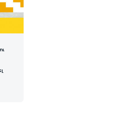
ու
ել