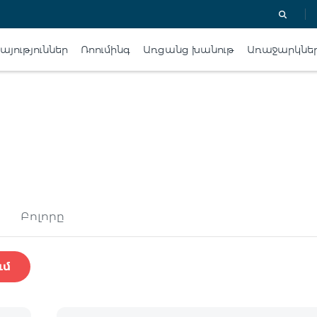
յություններ
Ռոումինգ
Առցանց խանութ
Առաջարկնե
Բոլորը
ւմ