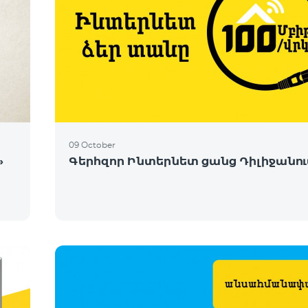
09 October
»
Գերհզոր Ինտերնետ ցանց Դիլիջանու