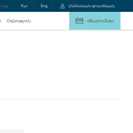
Հայ
Рус
Eng
Անձնական գրասենյակ
ր
Օգնություն
Վճարումներ