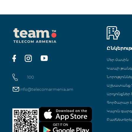
Ընկերու
Մեր մասին
Կապի թան
100
Նորություննե
Աշխատանք Տ
info@telecomarmenia.am
Արդյունքներ
Գործարար Է
Կայուն զարգ
Բաժնետերե