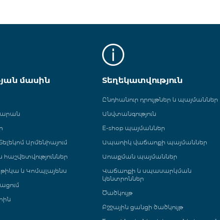
թյան մասին
Տեղեկատվություն
Ընդհանուր դրույթներ և պայմաններ
գարան
Անվտանգություն
ր
E-shop պայմաններ
ելեկոմ Արմենիայում
Ապառիկ վաճառքի պայմաններ
 և հաշվետվություններ
Առաքման պայմաններ
թիկա և Կոմպլայենս
Վաճառքի և սպասարկման
կենտրոններ
ացում
Ծածկույթ
րին
Բջջային ցանցի ծածկույթ