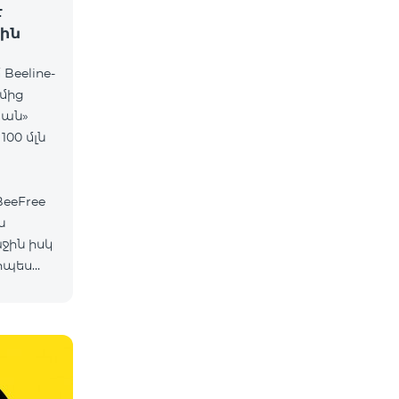
է
ին
Beeline-
ղմից
տան»
00 մլն
eeFree
ն
ջին իսկ
րպես