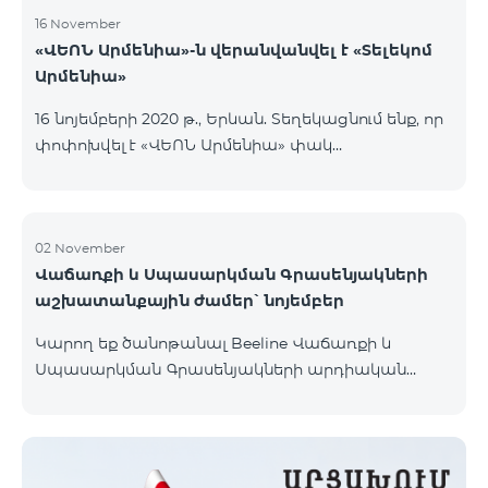
16 November
«ՎԵՈՆ Արմենիա»-ն վերանվանվել է «Տելեկոմ
Արմենիա»
16 նոյեմբերի 2020 թ., Երևան. Տեղեկացնում ենք, որ
փոփոխվել է «ՎԵՈՆ Արմենիա» փակ
բաժնետիրական ընկերության իրավաբանական
անվանումը․ ընկերության նոր անվանումն է
«Տելեկոմ Արմենիա» փակ բաժնետիրական
ընկերություն։ Անվանափոխությունը պետական
02 November
Վաճառքի և Սպասարկման Գրասենյակների
գրանցում է ստացել 2020 թ. նոյեմբերի 16-ին։
աշխատանքային ժամեր՝ նոյեմբեր
Կատարված փոփոխությունը որևէ կերպ չի
անդրադառնա ընկերության իրավունքների,
Կարող եք ծանոթանալ Beeline Վաճառքի և
պարտավորությունների և ծառայությունների
Սպասարկման Գրասենյակների արդիական
մատուցման վրա, որոնք շարունակելու են
աշխատանքային ժամերի հետ կայքի
իրականացվել նույն ծավալով։ Միաժամանակ
«Գրասենյակներ» բաժնում։
հայտնում ենք, որ կազմակերպությունը դ