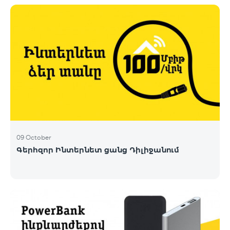
09 October
Գերհզոր Ինտերնետ ցանց Դիլիջանում