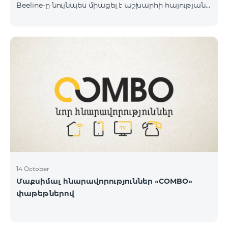
Beeline-ը նույնպես միացել է աշխարհի հայության
կողմից իրականացվող դրամահավաքին և
«Հայաստան» համահայկական հիմնադրամին
փոխանցել է 100 մլն դրամ: Նշենք, որ մինչ այդ
ընկերությունը հնարավորություն է տվել Արցախից
եկած մեր հայրենակիցներին 1 ամիս անվճար
օգտվել «BeeFree 1900» փաթեթից և իջեցրել է
ռոումինգի արժեքն Արցախում մինչև 5 դրամ։
«Պատերազմի առաջին իսկ օրվանից մենք՝
որպես կապի օպերատոր և որպես
հայաստանցիներ, փորձում ենք մաքսիմալ
14 October
Մաքսիմալ հնարավորություններ «COMBO»
փաթեթներով