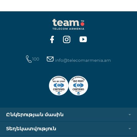
250 դրամ Ինտերնետ՝ 7000 դրամ/ՄԲ Երկրների
ցանկ՝ Բերմուդյան կղզիներ, Բուրկինա Ֆասո,
Կաբո Վերդե, Կուբա, Հասարակածային Գվինեա,
Եթովպիա, Գամբիա, Գվինեա, Մադագասկար,
Մալավի, Մալդիվներ, Մոնղոլիա, Նամիբիա, Նիգեր,
Սենեգալ, Սուդան, Սիրիա, Թունիս,
100
info@telecomarmenia.am
Ընկերության մասին
Տեղեկատվություն