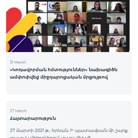
շուրջօրյա։Ընկերության այլ վաճառքի և
սպասարկման գրասենյակները ապրիլի 24-ին
փակ են լինելու։
31 March
«Կոդավորման հմտություններ» նախագիծն
ամփոփվեց միջդպրոցական մրցույթով
27 March
Հայտարարություն
27 մարտի 2021 թ., Երևան. Ի պատասխան մի շարք
լրատվամիջոցներում տարածված