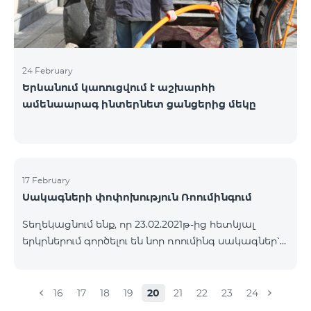
24 February
Երևանում կառուցվում է աշխարհի
ամենաարագ ինտերնետ ցանցերից մեկը
17 February
Սակագների փոփոխություն Ռոումինգում
Տեղեկացնում ենք, որ 23.02.2021թ-ից հետևյալ
երկրներում գործելու են նոր ռոումինգ սակագներ՝
Մուտքային զանգեր՝ 500 դրամ/րոպե Ելքային
զանգեր դեպի Հայաստան՝ 2500 դրամ/րոպե
Ելքային զանգեր Միջազգային՝ 2500 դրամ/րոպե
16
17
18
19
20
21
22
23
24
Ելքային զանգեր տեղական՝ 500 դրամ/րոպե SMS՝