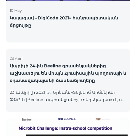
10 May
Կայացավ «DigiCode 2021» հանրապետական
մրցույթը
23 April
Ապրիլի 24-ին Beeline գրասենյակներից
աշխատելու են միայն Հյուսիսային պողոտայի և
օդանավակայանի մասնաճյուղերը
23 ապրիլի 2021 թ., Երևան. «Տելեկոմ Արմենիա»
ՓԲԸ-ն (Beeline ապրանքանիշ) տեղեկացնում է, որ
ապրիլի 24-ին բնականոն գրաֆիկով աշխատելու
են Հյուսիսային պողոտայի վաճառքի և
սպասարկման գրասենյակը՝ աշխատանքային
ժամերը՝ 10:00-22:00, և օդանավակայանի
մասնաճյուղը, որը աշխատում է