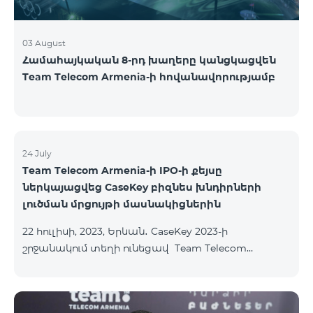
03 August
Համահայկական 8-րդ խաղերը կանցկացվեն
Team Telecom Armenia-ի հովանավորությամբ
24 July
Team Telecom Armenia-ի IPO-ի քեյսը
ներկայացվեց CaseKey բիզնես խնդիրների
լուծման մրցույթի մասնակիցներին
22 հուլիսի, 2023, Երևան․ CaseKey 2023-ի
շրջանակում տեղի ունեցավ Team Telecom
Armenia-ի առաջնային հրապարակային
տեղաբաշխման (IPO) քեյսի ներկայացումը:
Հայաստանի տարբեր բուհերից շուրջ 200