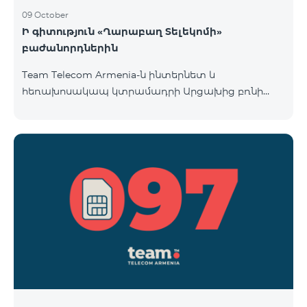
09 October
Ի գիտություն «Ղարաբաղ Տելեկոմի»
բաժանորդներին
Team Telecom Armenia-ն ինտերնետ և
հեռախոսակապ կտրամադրի Արցախից բռնի
տեղահանված հայրենակիցներին։ «Ղարաբաղ
Տելեկոմի» բաժանորդները շարժական կապի
ծառայություններից առաջին անգամ օգտվելու
պահից (զանգ, sms-ի ուղարկում և այլն)
համարվելու են «Բի ֆրի 097» սակագնային
փաթեթի բաժանորդ՝ համաձայնվելով
www.telecomarmenia.am կայքում զետեղված դրա
պայմաններին և հրապարակային օֆերտային։
097 պրեֆիքսով հեռախոսահամարների
բաժանորդները կօգտվեն «Բի ֆրի 097» հատո