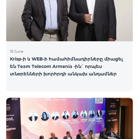
19 June
Krisp-ի և WEB-ի համահիմնադիրները միացել
են Team Telecom Armenia -ին` որպես
տնօրենների խորհրդի անկախ անդամներ