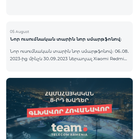
05 August
Նոր ուսումնական տարին նոր սմարթֆոնով։
Նոր ուսումնական տարին նոր սմարթֆոնով։ 06․08․
2023-ից մինչև 30․09․2023 ներառյալ Xiaomi Redmi
12C 2023թ․-ի սմարթֆոնի հետ կոմպլեկտով
տրամադրվում է անլար ականջակալ Alteracs Light
և TeamTok հատուկ սակագնային փաթեթ` 1-ին
ամիսն անվճար: Սմարթֆոնը կարելի է ձեռք բերել
նաև ապառիկ՝ ամսական սկսած 1250 դրամից։
Ամսավճարին գումարվում է բանկի վճարը։
Սակագնային փաթեթի պայմաններին
ծանոթացեք ստորև։ Կանխավճարային
սակագնային փաթեթ teamtok Ամսական վճար
2500 Անսահմանափակ VIB