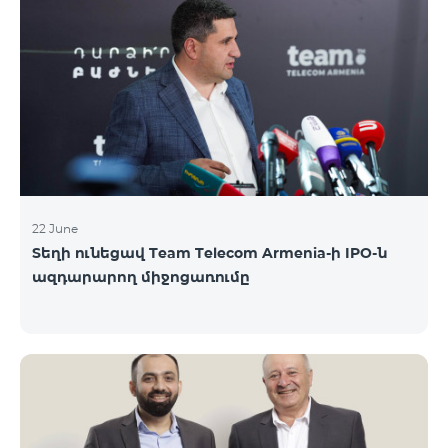
երիտասարդներ ծանոթացան առաջնային
հրապարակային տեղաբաշխման բոլոր
մանրամասներին ու թիմերին տրամադրվեց
ընկերության զարգացման ռազմավարական
խնդիրը։ Լուծումներ առաջարկելու համար թիմերն
ունենալու են ընդամենը 72 ժամ։ Հաջողություն
մաղթելով մրցույթի մասնակիցներին Team
Telecom Armenia-ի գլխավոր տնօրեն Հայկ
Եսայանը նշեց, որ
22 June
Տեղի ունեցավ Team Telecom Armenia-ի IPO-ն
ազդարարող միջոցառումը