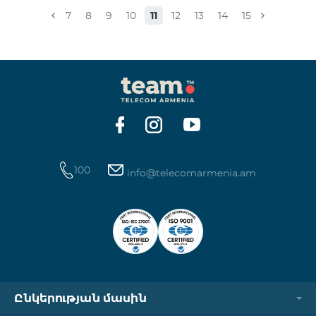
համապատասխան։Մանրամասներին կարող եք
7
8
9
10
11
12
13
14
15
ծանոթանալ այստեղ: «Տեսալսողական մեդիայի
մասին» ՀՀ օրենք
100
info@telecomarmenia.am
Ընկերության մասին