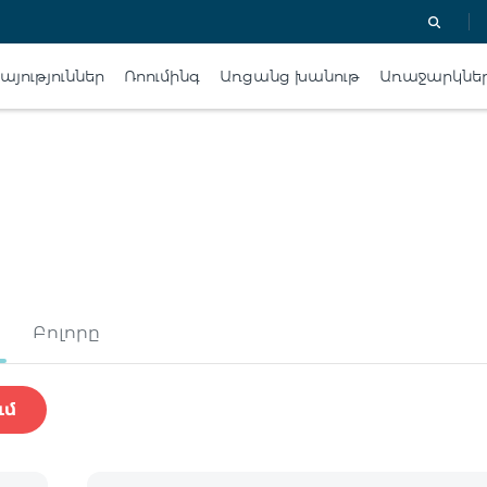
յություններ
Ռոումինգ
Առցանց խանութ
Առաջարկնե
Բոլորը
ւմ