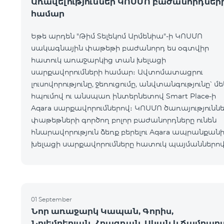
Առավելություններ ԿՈՍՄՈ բաժանորդներ
համար
Եթե արդեն "Թիմ Տելեկոմ Արմենիա"-ի ԿՈՍՄՈ
սակագնային փաթեթի բաժանորդ ես օգտվիր
հատուկ առաջարկից տան խելացի
սարքավորումների համար։ Ավտոմատացրու
լուսովորությունը, ջեռուցումը, անվտանգությունը՝ մե
հպումով ու անսպառ ինտերնետով Smart Place-ի
Aqara սարքավորումներով։ ԿՈՍՄՈ ծառայությունն
փաթեթների գործող բոլոր բաժանորդները ունեն
հնարավորություն ձեռք բերելու Aqara ապրանքանի
խելացի սարքավորումները հատուկ պայմաններով
Սարքավորումները հասանելի են HomPlex-ի team
Place խանութ սրահում, Հյուսիսային Պողոտա 4
01 September
Նոր առաջարկ Կապան, Գորիս,
Նոյեմբերյան, Հրազդան, Սևան և Ճամբար