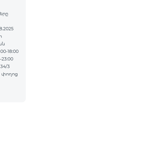
ները
ան
0-18:00