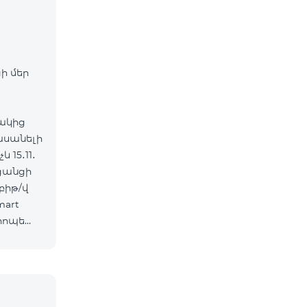
ի մեր
ակից
հասանելի
 15․11․
 ցանցի
mart
րոպե