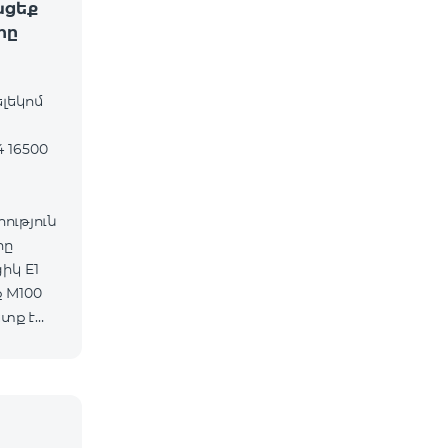
ացեք
րը
ելեկոմ
 16500
ւթյուն
րը
 M100