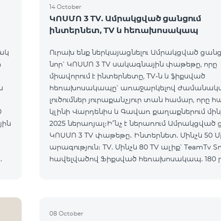
14 October
ԿՈՍՄՈ 3 TV. Ամրակցված ցանցում
ինտերնետ, TV և հեռախոսակապ
ակ
Ուրախ ենք ներկայացնելու Ամրակցված ցանց
ի
նոր՝ ԿՈՍՄՈ 3 TV սակագնային փաթեթը, որը
միավորում է ինտերնետը, TV-ն և ֆիքսված
հեռախոսակապը՝ առաջարկելով ժամանակ
լուծումներ յուրաքանչյուր տան համար, որը 
0
կլինի Վարդենիս և Գավառ քաղաքներում մինչև
2025 ներառյալ։Ի՞նչ է ներառում Ամրակցված
ԿՈՍՄՈ 3 TV փաթեթը․ Ինտերնետ. Մինչև 50 Մբիթ/վ
արագություն։ TV. Մինչև 80 TV ալիք՝ TeamTv S
հավելվածով Ֆիքսված հեռախոսակապ. 180 
դեպի Team ֆիքսված ցանց։ Սույն սակագնային
փաթեթում ներառվա
08 October