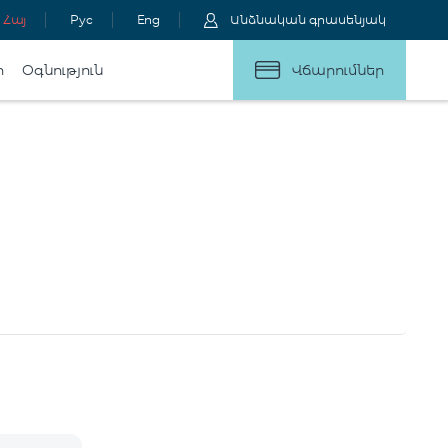
Հայ
Рус
Eng
Անձնական գրասենյակ
ր
Օգնություն
Վճարումներ