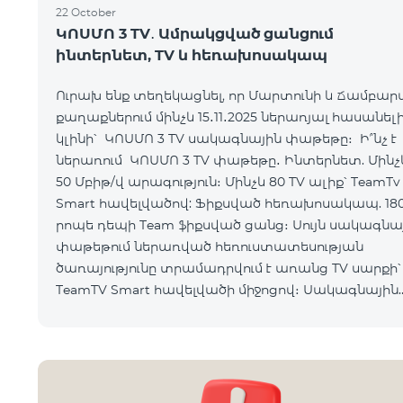
22 October
ԿՈՍՄՈ 3 TV․ Ամրակցված ցանցում
ինտերնետ, TV և հեռախոսակապ
Ուրախ ենք տեղեկացնել, որ Մարտունի և Ճամբար
քաղաքներում մինչև 15․11․2025 ներառյալ հասանել
կլինի՝ ԿՈՍՄՈ 3 TV սակագնային փաթեթը։ Ի՞նչ է
ներառում ԿՈՍՄՈ 3 TV փաթեթը․ Ինտերնետ. Մինչև
50 Մբիթ/վ արագություն։ Մինչև 80 TV ալիք՝ TeamTv
Smart հավելվածով: Ֆիքսված հեռախոսակապ. 18
րոպե դեպի Team ֆիքսված ցանց։ Սույն սակագնային
փաթեթում ներառված հեռուստատեսության
ծառայությունը տրամադրվում է առանց TV սարքի՝
TeamTV Smart հավելվածի միջոցով։ Սակագնային
փաթեթի արժեքները ներկայացվա