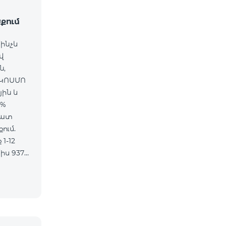
քում
մինչև
վ
ն,
 ԿՈՍՄՈ
յին և
5%
մատ
ում.