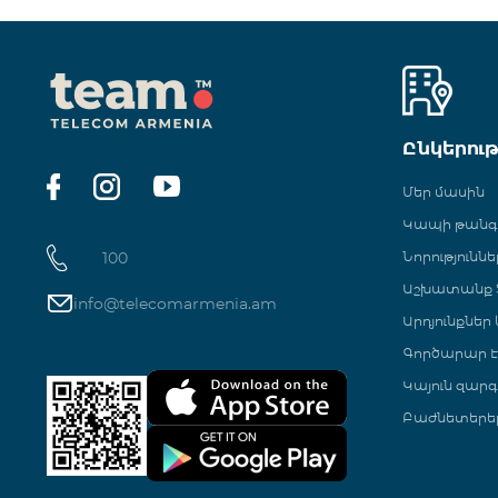
Ընկերու
Մեր մասին
Կապի թան
100
Նորություննե
Աշխատանք Տ
info@telecomarmenia.am
Արդյունքներ
Գործարար Է
Կայուն զարգ
Բաժնետերե