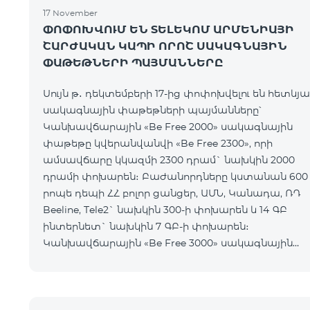
17 November
ՓՈՓՈԽՎՈՒՄ ԵՆ ՏԵԼԵԿՈՄ ԱՐՄԵՆԻԱՅԻ
ՇԱՐԺԱԿԱՆ ԿԱՊԻ ՈՐՈՇ ՍԱԿԱԳՆԱՅԻՆ
ՓԱԹԵԹՆԵՐԻ ՊԱՅՄԱՆՆԵՐԸ
Սույն թ․ դեկտեմբերի 17-ից փոփոխվելու են հետևյա
սակագնային փաթեթների պայմանները՝
Կանխավճարային «Be Free 2000» սակագնային
փաթեթը կվերանվանվի «Be Free 2300», որի
ամսավճարը կկազմի 2300 դրամ` նախկին 2000
դրամի փոխարեն։ Բաժանորդները կստանան 600
րոպե դեպի ՀՀ բոլոր ցանցեր, ԱՄՆ, Կանադա, ՌԴ
Beeline, Tele2` նախկին 300-ի փոխարեն և 14 ԳԲ
ինտերնետ` նախկին 7 ԳԲ-ի փոխարեն։
Կանխավճարային «Be Free 3000» սակագնային
փաթեթը կվերանվանվի «Be Free 3200», որի
ամսավճարը կկազմի 3200 դրամ` նախկին 3000
դրամի փոխարեն։ Բա