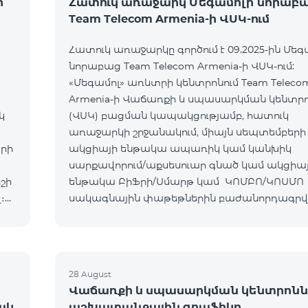
ի
Հատուկ առաջարկ Մեգամոլի նորաբ
Team Telecom Armenia-ի ՎՍԿ-ում
Հատուկ առաջարկը գործում է 09.2025-ին Մեգ
նորաբաց Team Telecom Armenia-ի ՎՍԿ-ում:
«Մեգամոլ» առևտրի կենտրոնում Team Teleco
Armenia-ի Վաճառքի և սպասարկման կենտր
կ
(ՎՍԿ) բացման կապակցությամբ, հատուկ
առաջարկի շրջանակում, միայն սեպտեմբերի 
երի
ակցիայի ենթակա ապառիկ կամ կանխիկ
սարքավորում/աքսեսուար գնած կամ ակցիա
շի
ենթակա ԲիՖրի/Սմարթ կամ ԿՈՄԲՈ/ԿՈՍՄՈ
։
սակագնային փաթեթներին բաժանորդագր
հաճախորդները կստանան հետևյալ նվերներ
Ապրանք/ՍՓ Նվեր ԲիՖրի/Սմարթ
28 August
Վաճառքի և սպասարկման կենտրոնն
ակ
աշխատանքային գրաֆիկը