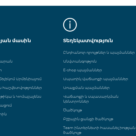
թյան մասին
Տեղեկատվություն
Ընդհանուր դրույթներ և պայմաններ
գարան
Անվտանգություն
ր
E-shop պայմաններ
ելեկոմ Արմենիայում
Ապառիկ վաճառքի պայմաններ
 և հաշվետվություններ
Առաքման պայմաններ
թիկա և Կոմպլայենս
Վաճառքի և սպասարկման
կենտրոններ
ացում
Ծածկույթ
րին
Բջջային ցանցի ծածկույթ
Team ինտերնետի հասանելիության
ծածկույթ