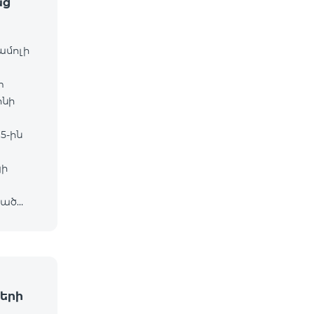
աց
ամոլի
m
ոնի
5-ին
յի
ված
ը․
երի