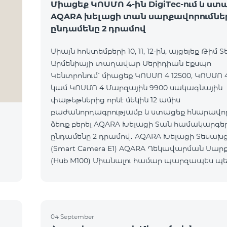
Միացեք ԿՈՍՄՈ 4-ին DigiTec-ում և ստ
AQARA խելացի տան սարքավորումնե
ընդամենը 2 դրամով
Միայն հոկտեմբերի 10, 11, 12-ին, այցելեք Թիմ Տ
Արմենիայի տաղավար Մերիդիան Էքսպո
Կենտրոնում՝ միացեք ԿՈՍՄՈ 4 12500, ԿՈՍՄՈ 4
կամ ԿՈՍՄՈ 4 Մարզային 9900 սակագնային
փաթեթներից որևէ մեկին 12 ամիս
բաժանորդագրությամբ և ստացեք հնարավորո
ձեռք բերել AQARA Խելացի Տան համակարգե
ընդամենը 2 դրամով․ AQARA Խելացի Տեսախցիկ E1
(Smart Camera E1) AQARA Ղեկավարման Սարք
(Hub M100) Միանալու համար պարզապես պետք է
անձնագրով մոտենալ տաղավար։ Առաջարկը
գործում է միայն նոր միացող բաժանորդ
04 September