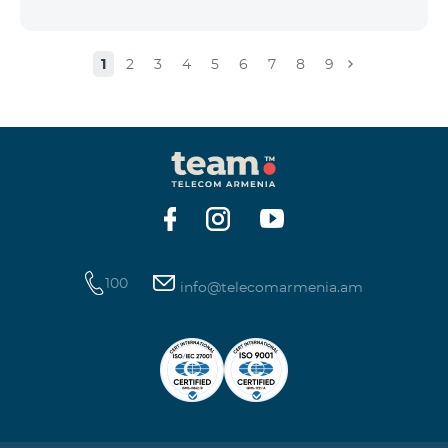
1
2
3
4
5
6
7
8
9
100
info@telecomarmenia.am