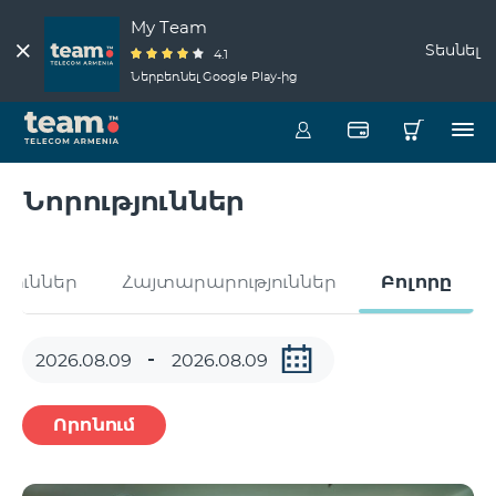
My Team
Տեսնել
4.1
Ներբեռնել Google Play-ից
Նորություններ
թյուններ
Հայտարարություններ
Բոլորը
Որոնում