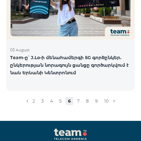
03 August
Team-ը՝ J.Lo-ի մենահամերգի 5G գործընկեր.
ընկերության նորագույն ցանցը գործարկվում է
նաև Երևանի Կենտրոնում
2
3
4
5
6
7
8
9
10