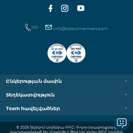
100
info@telecomarmenia.am
Ընկերության մասին
Տեղեկատվություն
Team հավելվածներ
© 2026 Տելեկոմ Արմենիա ԲԲԸ։ Բոլոր իրավունքները
պաշտպանված են։ Մշակվել է Թիմ Սոլյուշնս ՓԲԸ կողմից։