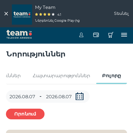
My Team
Տեսնել
4.1
Ներբեռնել Google Play-ից
Նորություններ
թյուններ
Հայտարարություններ
Բոլորը
Որոնում