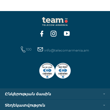
ինտերնետի և SMS ծառայությունների
հասանելիությունը վերականգնվում է ավտոմատ
կերպով։ Խնդրում ենք ուշադրություն դարձնել, որ
Captcha հղումն աշխատում է միայն
համապատասխան օպերատորի բջջային
ցանցին միացված լինելու դեպքում։ Wi-Fi-ը և VPN-
ը պետք է անջատված լինեն, հակառակ դեպքում
նույնականացումը չի կատարվի։ Այս
100
info@telecomarmenia.am
Ընկերության մասին
Տեղեկատվություն