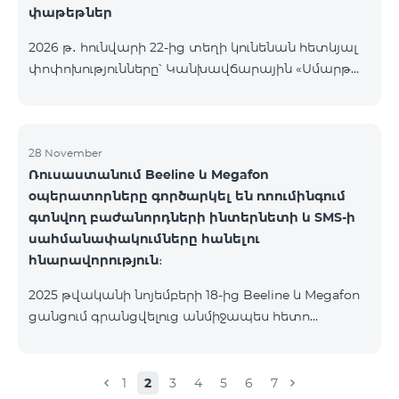
փաթեթներ
2026 թ․ հունվարի 22-ից տեղի կունենան հետևյալ
փոփոխությունները՝ Կանխավճարային «Սմարթ
5500» սակագնային փաթեթը կդադարի գործել, և
բաժանորդների հեռախոսահամարները
կտեղափոխվեն «BeFree 5000 unlimit»
սակագնային փաթեթին, որի շրջանակներում
28 November
Ռուսաստանում Beeline և Megafon
կստանան անսահմանափակ ինտերնետ, 2000
օպերատորները գործարկել են ռոումինգում
րոպե դեպի ՀՀ բոլոր ցանցեր, ԱՄՆ, Կանադա, ՌԴ
գտնվող բաժանորդների ինտերնետի և SMS-ի
Beeline և Tele2 ցանցեր, 500 SMS, 200 ՄԲ
սահմանափակումները հանելու
ռոումինգում, 60 TV ալիք։ «BeFree 5000 unlimit»
հնարավորություն։
սակագնային փաթեթի ամսավճարը կազմում է
5000 դրամ։ Կանխավճարային «Սմարթ 7500»
2025 թվականի նոյեմբերի 18-ից Beeline և Megafon
սակագնային փաթեթը կդադարի գ
ցանցում գրանցվելուց անմիջապես հետո
բաժանորդները ստանում են SMS
հաղորդագրություն՝ հղումով Captcha ստուգման
էջին։ Ստուգումը հաջողությամբ անցնելուց հետո
1
2
3
4
5
6
7