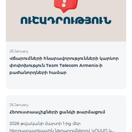
վճարահաշվարկային ընկերությունների կողմից
Team Telecom Armenia-ին առաջարկված
պայմանները ենթադրում էին ծառայությունների
համար էապես ավելի բարձր սակագներ, քան այ
26 January
Վճարումների հնարավորությունների կարևոր
փոփոխություն Team Telecom Armenia-ի
բաժանորդների համար
26 January
Հեռուստաալիքների ցանկի թարմացում
2026 թվականի մարտի 1-ից մեր
հեռուստատեսային ներառումներով ԿՈՍՄՈ և