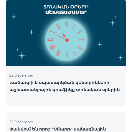
ցանցի շահագործումը: Ցանցի անջատումը տեղի
կունենա փուլային տարբերակով: Առաջին փուլով
ցանցը կանջատվի Տավուշի և Լոռու մարզերում՝
2026թ.-ի հունվարի 15-ից: Ծառայությունների
անխափան հասանելությունն ապահովելու
նպատակով շարունակում է գործել հատուկ
առաջարկ, որը հնարավորություն է ընձեռում ձեռք
բերել նոր տեխնոլոգիաներով աշխատող բջջային
հեռախոսնե
26 December
Վաճառքի և սպասարկման կենտրոնների
աշխատանքային գրաֆիկը տոնական օրերին
22 December
Փակվում են որոշ "Սմարթ" սակագնային