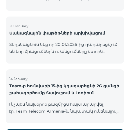
ԿՈՄԲՈ ծառայությունների փաթեթների ալիքների
ցանկում տեղի կունենան փոփոխություններ,
համաձայն որոնց՝ տարածաշրջանային
մուլտիպլեքս հեռուստաալիքները հասանելի
20 January
Սակագնային փաթեթների արխիվացում
կլինեն միայն այն մարզերում, որտեղ դրանց
ցուցադրումը պարտադիր է՝ ըստ կարգավորող
Տեղեկացնում ենք որ 20․01․2026-ից դադարեցվում
մարմինների պահանջների։ Այս փոփոխությունը
են նոր միացումներն ու անցումները ստորև
իրականացվում է հեռուստատեսային հարթակի
ներկայացված ծառայությունների փաթեթներին։
տեխնիկական պարամետրերի թարմացման
ԿՈՄԲՈ 2 Max ԿՈՄԲՈ 2 Plus ԿՈՄԲՈ 2 TV ԿՈՄԲՈ 4
շրջանակներում և համապատասխանում է
Basic 8990 ԿՈՄԲՈ 4 Plus 10990 ԿՈՄԲՈ 4 Max 13990
տեղական հեռարձակման նորմերին։ Ալիքների
14 January
ցանկը ըստ մարզեր
Team-ը հունվարի 15-ից կդադարեցնի 2G ցանցի
շահագործումը Տավուշում և Լոռիում
Ւնչպես նախօրոք բազմիցս հայտարարվել
էր, Team Telecom Armenia-ն, նպատակ ունենալով
էապես բարձրացնել կապի որակը և թվային
միջավայրի անվտանգությունը, կդադարեցնի 2G