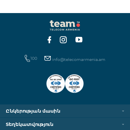
ինտերնետի և SMS ծառայությունների
հասանելիությունը վերականգնվում է ավտոմատ
կերպով։ Խնդրում ենք ուշադրություն դարձնել, որ
Captcha հղումն աշխատում է միայն
համապատասխան օպերատորի բջջային
ցանցին միացված լինելու դեպքում։ Wi-Fi-ը և VPN-
ը պետք է անջատված լինեն, հակառակ դեպքում
նույնականացումը չի կատարվի։ Այս
100
info@telecomarmenia.am
Ընկերության մասին
Տեղեկատվություն