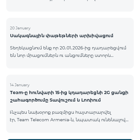
ԿՈՄԲՈ ծառայությունների փաթեթների ալիքների
ցանկում տեղի կունենան փոփոխություններ,
համաձայն որոնց՝ տարածաշրջանային
մուլտիպլեքս հեռուստաալիքները հասանելի
20 January
Սակագնային փաթեթների արխիվացում
կլինեն միայն այն մարզերում, որտեղ դրանց
ցուցադրումը պարտադիր է՝ ըստ կարգավորող
Տեղեկացնում ենք որ 20․01․2026-ից դադարեցվում
մարմինների պահանջների։ Այս փոփոխությունը
են նոր միացումներն ու անցումները ստորև
իրականացվում է հեռուստատեսային հարթակի
ներկայացված ծառայությունների փաթեթներին։
տեխնիկական պարամետրերի թարմացման
ԿՈՄԲՈ 2 Max ԿՈՄԲՈ 2 Plus ԿՈՄԲՈ 2 TV ԿՈՄԲՈ 4
շրջանակներում և համապատասխանում է
Basic 8990 ԿՈՄԲՈ 4 Plus 10990 ԿՈՄԲՈ 4 Max 13990
տեղական հեռարձակման նորմերին։ Ալիքների
14 January
ցանկը ըստ մարզեր
Team-ը հունվարի 15-ից կդադարեցնի 2G ցանցի
շահագործումը Տավուշում և Լոռիում
Ւնչպես նախօրոք բազմիցս հայտարարվել
էր, Team Telecom Armenia-ն, նպատակ ունենալով
էապես բարձրացնել կապի որակը և թվային
միջավայրի անվտանգությունը, կդադարեցնի 2G