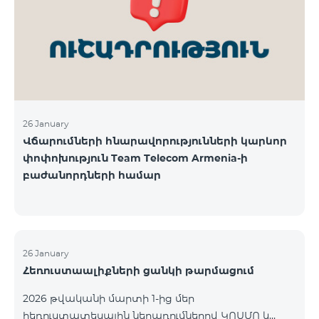
վճարահաշվարկային ընկերությունների կողմից
Team Telecom Armenia-ին առաջարկված
պայմանները ենթադրում էին ծառայությունների
համար էապես ավելի բարձր սակագներ, քան այ
26 January
Վճարումների հնարավորությունների կարևոր
փոփոխություն Team Telecom Armenia-ի
բաժանորդների համար
26 January
Հեռուստաալիքների ցանկի թարմացում
2026 թվականի մարտի 1-ից մեր
հեռուստատեսային ներառումներով ԿՈՍՄՈ և