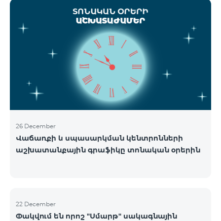
ցանցի շահագործումը: Ցանցի անջատումը տեղի
կունենա փուլային տարբերակով: Առաջին փուլով
ցանցը կանջատվի Տավուշի և Լոռու մարզերում՝
2026թ.-ի հունվարի 15-ից: Ծառայությունների
անխափան հասանելությունն ապահովելու
նպատակով շարունակում է գործել հատուկ
առաջարկ, որը հնարավորություն է ընձեռում ձեռք
բերել նոր տեխնոլոգիաներով աշխատող բջջային
հեռախոսնե
26 December
Վաճառքի և սպասարկման կենտրոնների
աշխատանքային գրաֆիկը տոնական օրերին
22 December
Փակվում են որոշ "Սմարթ" սակագնային