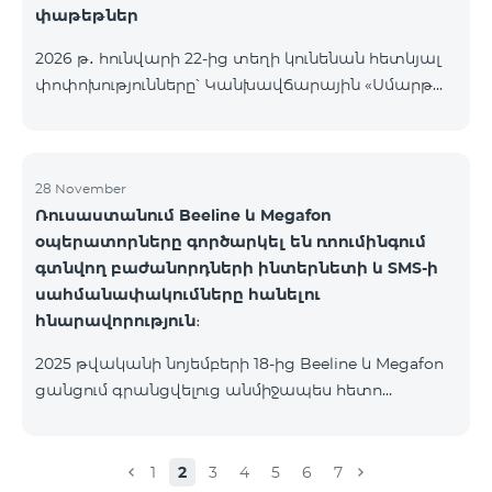
փաթեթներ
2026 թ․ հունվարի 22-ից տեղի կունենան հետևյալ
փոփոխությունները՝ Կանխավճարային «Սմարթ
5500» սակագնային փաթեթը կդադարի գործել, և
բաժանորդների հեռախոսահամարները
կտեղափոխվեն «BeFree 5000 unlimit»
սակագնային փաթեթին, որի շրջանակներում
28 November
Ռուսաստանում Beeline և Megafon
կստանան անսահմանափակ ինտերնետ, 2000
օպերատորները գործարկել են ռոումինգում
րոպե դեպի ՀՀ բոլոր ցանցեր, ԱՄՆ, Կանադա, ՌԴ
գտնվող բաժանորդների ինտերնետի և SMS-ի
Beeline և Tele2 ցանցեր, 500 SMS, 200 ՄԲ
սահմանափակումները հանելու
ռոումինգում, 60 TV ալիք։ «BeFree 5000 unlimit»
հնարավորություն։
սակագնային փաթեթի ամսավճարը կազմում է
5000 դրամ։ Կանխավճարային «Սմարթ 7500»
2025 թվականի նոյեմբերի 18-ից Beeline և Megafon
սակագնային փաթեթը կդադարի գ
ցանցում գրանցվելուց անմիջապես հետո
բաժանորդները ստանում են SMS
հաղորդագրություն՝ հղումով Captcha ստուգման
էջին։ Ստուգումը հաջողությամբ անցնելուց հետո
1
2
3
4
5
6
7