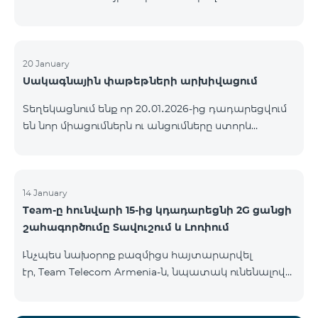
ԿՈՄԲՈ ծառայությունների փաթեթների ալիքների
ցանկում տեղի կունենան փոփոխություններ,
համաձայն որոնց՝ տարածաշրջանային
մուլտիպլեքս հեռուստաալիքները հասանելի
20 January
Սակագնային փաթեթների արխիվացում
կլինեն միայն այն մարզերում, որտեղ դրանց
ցուցադրումը պարտադիր է՝ ըստ կարգավորող
Տեղեկացնում ենք որ 20․01․2026-ից դադարեցվում
մարմինների պահանջների։ Այս փոփոխությունը
են նոր միացումներն ու անցումները ստորև
իրականացվում է հեռուստատեսային հարթակի
ներկայացված ծառայությունների փաթեթներին։
տեխնիկական պարամետրերի թարմացման
ԿՈՄԲՈ 2 Max ԿՈՄԲՈ 2 Plus ԿՈՄԲՈ 2 TV ԿՈՄԲՈ 4
շրջանակներում և համապատասխանում է
Basic 8990 ԿՈՄԲՈ 4 Plus 10990 ԿՈՄԲՈ 4 Max 13990
տեղական հեռարձակման նորմերին։ Ալիքների
14 January
ցանկը ըստ մարզեր
Team-ը հունվարի 15-ից կդադարեցնի 2G ցանցի
շահագործումը Տավուշում և Լոռիում
Ւնչպես նախօրոք բազմիցս հայտարարվել
էր, Team Telecom Armenia-ն, նպատակ ունենալով
էապես բարձրացնել կապի որակը և թվային
միջավայրի անվտանգությունը, կդադարեցնի 2G