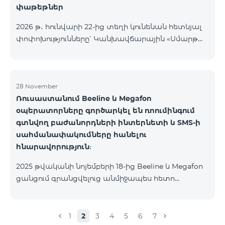
փաթեթներ
2026 թ․ հունվարի 22-ից տեղի կունենան հետևյալ
փոփոխությունները՝ Կանխավճարային «Սմարթ
5500» սակագնային փաթեթը կդադարի գործել, և
բաժանորդների հեռախոսահամարները
կտեղափոխվեն «BeFree 5000 unlimit»
սակագնային փաթեթին, որի շրջանակներում
28 November
Ռուսաստանում Beeline և Megafon
կստանան անսահմանափակ ինտերնետ, 2000
օպերատորները գործարկել են ռոումինգում
րոպե դեպի ՀՀ բոլոր ցանցեր, ԱՄՆ, Կանադա, ՌԴ
գտնվող բաժանորդների ինտերնետի և SMS-ի
Beeline և Tele2 ցանցեր, 500 SMS, 200 ՄԲ
սահմանափակումները հանելու
ռոումինգում, 60 TV ալիք։ «BeFree 5000 unlimit»
հնարավորություն։
սակագնային փաթեթի ամսավճարը կազմում է
5000 դրամ։ Կանխավճարային «Սմարթ 7500»
2025 թվականի նոյեմբերի 18-ից Beeline և Megafon
սակագնային փաթեթը կդադարի գ
ցանցում գրանցվելուց անմիջապես հետո
բաժանորդները ստանում են SMS
հաղորդագրություն՝ հղումով Captcha ստուգման
էջին։ Ստուգումը հաջողությամբ անցնելուց հետո
1
2
3
4
5
6
7