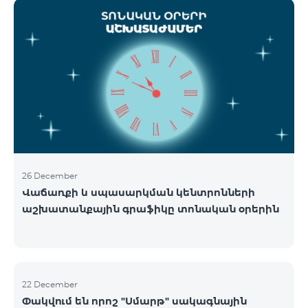
ցանցի շահագործումը: Ցանցի անջատումը տեղի
կունենա փուլային տարբերակով: Առաջին փուլով
ցանցը կանջատվի Տավուշի և Լոռու մարզերում՝
2026թ.-ի հունվարի 15-ից: Ծառայությունների
անխափան հասանելությունն ապահովելու
նպատակով շարունակում է գործել հատուկ
առաջարկ, որը հնարավորություն է ընձեռում ձեռք
բերել նոր տեխնոլոգիաներով աշխատող բջջային
հեռախոսնե
26 December
Վաճառքի և սպասարկման կենտրոնների
աշխատանքային գրաֆիկը տոնական օրերին
22 December
Փակվում են որոշ "Սմարթ" սակագնային