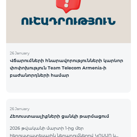
վճարահաշվարկային ընկերությունների կողմից
Team Telecom Armenia-ին առաջարկված
պայմանները ենթադրում էին ծառայությունների
համար էապես ավելի բարձր սակագներ, քան այ
26 January
Վճարումների հնարավորությունների կարևոր
փոփոխություն Team Telecom Armenia-ի
բաժանորդների համար
26 January
Հեռուստաալիքների ցանկի թարմացում
2026 թվականի մարտի 1-ից մեր
հեռուստատեսային ներառումներով ԿՈՍՄՈ և