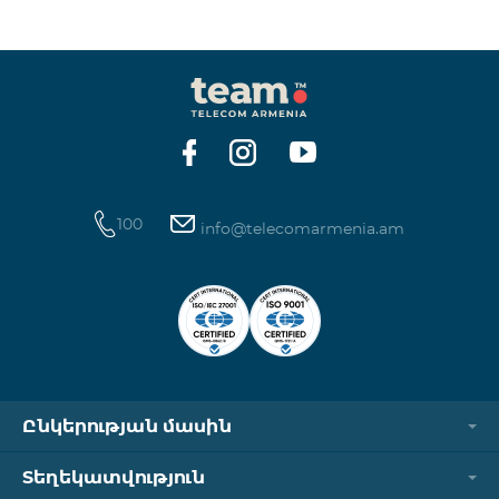
ինտերնետի և SMS ծառայությունների
հասանելիությունը վերականգնվում է ավտոմատ
կերպով։ Խնդրում ենք ուշադրություն դարձնել, որ
Captcha հղումն աշխատում է միայն
համապատասխան օպերատորի բջջային
ցանցին միացված լինելու դեպքում։ Wi-Fi-ը և VPN-
ը պետք է անջատված լինեն, հակառակ դեպքում
նույնականացումը չի կատարվի։ Այս
100
info@telecomarmenia.am
Ընկերության մասին
Տեղեկատվություն