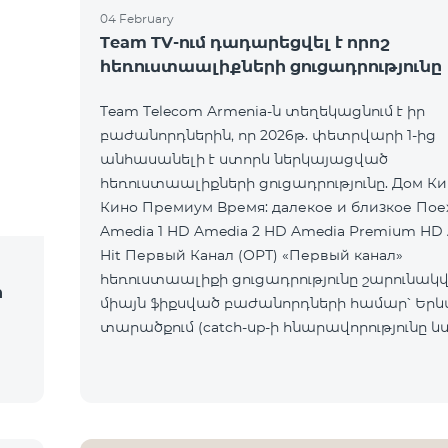
04 February
Team TV-ում դադարեցվել է որոշ
հեռուստաալիքների ցուցադրությունը
Team Telecom Armenia-ն տեղեկացնում է իր
բաժանորդներին, որ 2026թ. փետրվարի 1-ից
անհասանելի է ստորև ներկայացված
հեռուստաալիքների ցուցադրությունը. Дом Кино Дом
Кино Премиум Время: далекое и близкое Пое
Amedia 1 HD Amedia 2 HD Amedia Premium HD
Hit Первый Канал (ОРТ) «Первый канал»
հեռուստաալիքի ցուցադրությունը շարունակվո
ի
միայն ֆիքսված բաժանորդների համար՝ Եր
տարածքում (catch-up-ի հնարավորությունը և
հասանելի չէ): Ընկերությունը հայցում է
բաժանորդների ներո