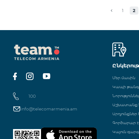
1
2
Ընկերու
Մեր մասին
Կապի թան
100
Նորություննե
Աշխատանք Տ
info@telecomarmenia.am
Արդյունքներ
Գործարար Է
Կայուն զարգ