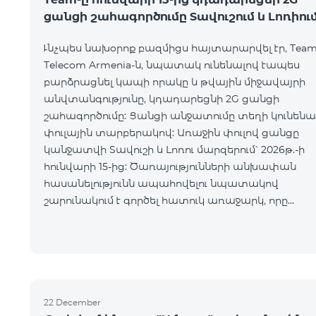
ցանցի շահագործումը Տավուշում և Լոռիու
Ւնչպես նախօրոք բազմիցս հայտարարվել էր, Tea
Telecom Armenia-ն, նպատակ ունենալով էապես
բարձրացնել կապի որակը և թվային միջավայրի
անվտանգությունը, կդադարեցնի 2G ցանցի
շահագործումը: Ցանցի անջատումը տեղի կունենա
փուլային տարբերակով: Առաջին փուլով ցանցը
կանջատվի Տավուշի և Լոռու մարզերում՝ 2026թ.-ի
հունվարի 15-ից: Ծառայությունների անխափան
հասանելությունն ապահովելու նպատակով
շարունակում է գործել հատուկ առաջարկ, որը
հնարավորություն է ընձեռում ձեռք բերել նոր
տեխնոլոգիաներով աշխատող բջջային հեռախոսն
22 December