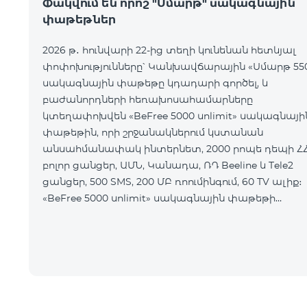
Փակվում են որոշ "Սմարթ" սակագնային
փաթեթներ
2026 թ․ հունվարի 22-ից տեղի կունենան հետևյալ
փոփոխությունները՝ Կանխավճարային «Սմարթ 55
սակագնային փաթեթը կդադարի գործել, և
բաժանորդների հեռախոսահամարները
կտեղափոխվեն «BeFree 5000 unlimit» սակագնայի
փաթեթին, որի շրջանակներում կստանան
անսահմանափակ ինտերնետ, 2000 րոպե դեպի Հ
բոլոր ցանցեր, ԱՄՆ, Կանադա, ՌԴ Beeline և Tele2
ցանցեր, 500 SMS, 200 ՄԲ ռոումինգում, 60 TV ալիք։
«BeFree 5000 unlimit» սակագնային փաթեթի
ամսավճարը կազմում է 5000 դրամ։
Կանխավճարային «Սմարթ 7500» սակագնային
փաթեթը կդադարի գ