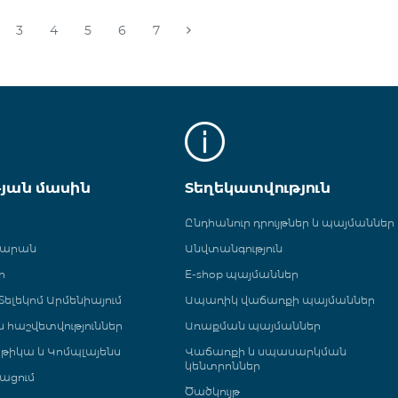
3
4
5
6
7
թյան մասին
Տեղեկատվություն
Ընդհանուր դրույթներ և պայմաններ
գարան
Անվտանգություն
ր
E-shop պայմաններ
ելեկոմ Արմենիայում
Ապառիկ վաճառքի պայմաններ
 և հաշվետվություններ
Առաքման պայմաններ
թիկա և Կոմպլայենս
Վաճառքի և սպասարկման
կենտրոններ
ացում
Ծածկույթ