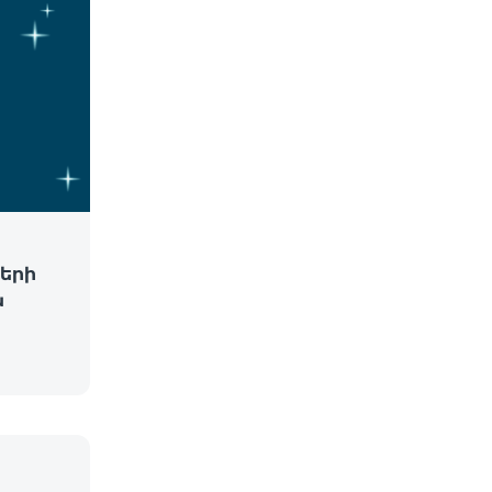
երի
ն