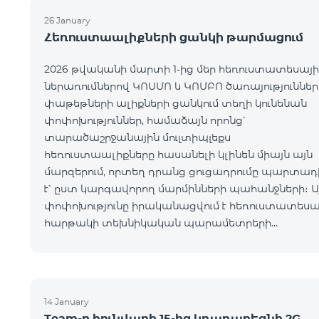
26 January
Հեռուստաալիքների ցանկի թարմացում
2026 թվականի մարտի 1-ից մեր հեռուստատեսայի
ներառումներով ԿՈՍՄՈ և ԿՈՄԲՈ ծառայություններ
փաթեթների ալիքների ցանկում տեղի կունենան
փոփոխություններ, համաձայն որոնց՝
տարածաշրջանային մուլտիպլեքս
հեռուստաալիքները հասանելի կլինեն միայն այն
մարզերում, որտեղ դրանց ցուցադրումը պարտադ
է՝ ըստ կարգավորող մարմինների պահանջների։ Ա
փոփոխությունը իրականացվում է հեռուստատեսա
հարթակի տեխնիկական պարամետրերի
թարմացման շրջանակներում և
համապատասխանում է տեղական հեռարձակմա
նորմերին։ Ալիքների ցանկը ըստ մարզեր
14 January
Team-ը հունվարի 15-ից կդադարեցնի 2G