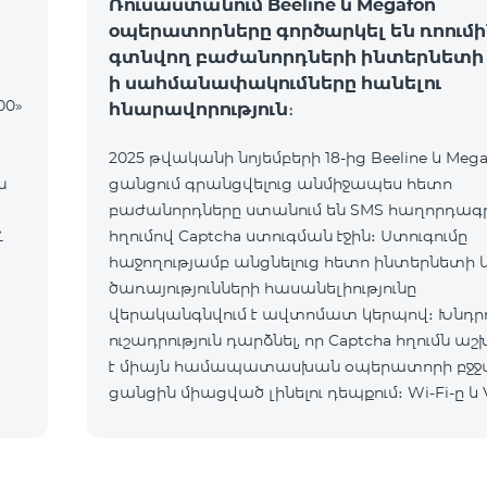
Ռուսաստանում Beeline և Megafon
օպերատորները գործարկել են ռոումի
գտնվող բաժանորդների ինտերնետի 
ի սահմանափակումները հանելու
00»
հնարավորություն։
2025 թվականի նոյեմբերի 18-ից Beeline և Mega
ն
ցանցում գրանցվելուց անմիջապես հետո
բաժանորդները ստանում են SMS հաղորդագրո
Հ
հղումով Captcha ստուգման էջին։ Ստուգումը
հաջողությամբ անցնելուց հետո ինտերնետի 
ծառայությունների հասանելիությունը
վերականգնվում է ավտոմատ կերպով։ Խնդրո
ուշադրություն դարձնել, որ Captcha հղումն ա
է միայն համապատասխան օպերատորի բջջ
ցանցին միացված լինելու դեպքում։ Wi-Fi-ը և 
պետք է անջատված լինեն, հակառակ դեպքո
նույնականացումը չի կատարվի։ Այս