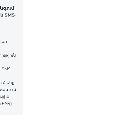
նգում
և SMS-
fon
ւթյուն՝
և SMS
ւմ ենք
շխատում
ային
VPN-ը
ւմ