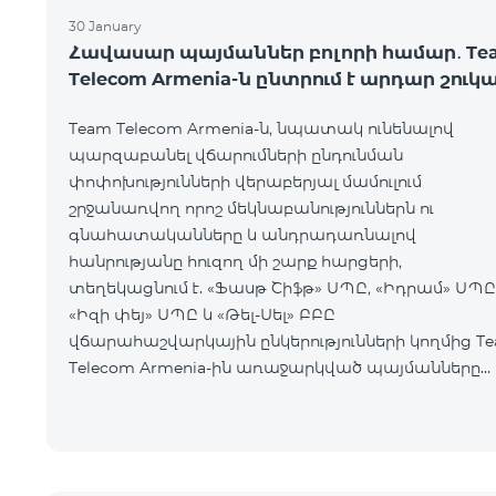
30 January
Հավասար պայմաններ բոլորի համար․ Te
Telecom Armenia-ն ընտրում է արդար շուկ
Team Telecom Armenia-ն, նպատակ ունենալով
պարզաբանել վճարումների ընդունման
փոփոխությունների վերաբերյալ մամուլում
շրջանառվող որոշ մեկնաբանություններն ու
գնահատականները և անդրադառնալով
հանրությանը հուզող մի շարք հարցերի,
տեղեկացնում է. «Ֆասթ Շիֆթ» ՍՊԸ, «Իդրամ» ՍՊԸ
«Իզի փեյ» ՍՊԸ և «Թել-Սել» ԲԲԸ
վճարահաշվարկային ընկերությունների կողմից T
Telecom Armenia-ին առաջարկված պայմանները
ենթադրում էին ծառայությունների համար էապես
ավելի բարձր սակագներ, քան այ