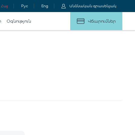
Հայ
Рус
Eng
Անձնական գրասենյակ
ր
Օգնություն
Վճարումներ