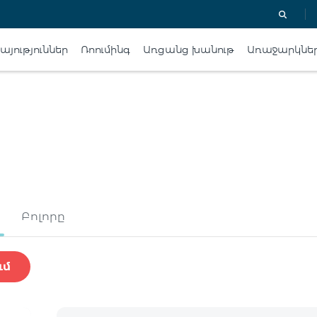
յություններ
Ռոումինգ
Առցանց խանութ
Առաջարկնե
Բոլորը
ւմ