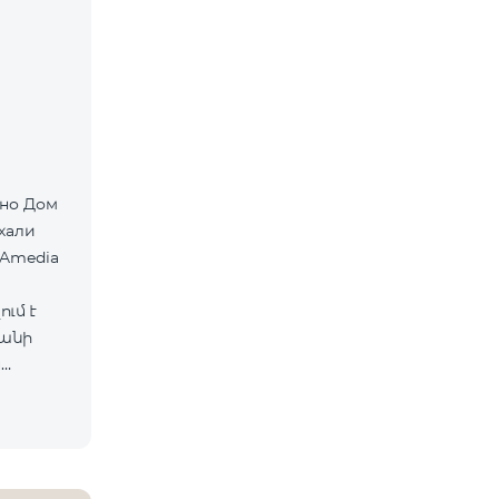
хали
 Amedia
ւմ է
ևանի
ս