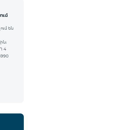
ում
ում են
ին։
Ո 4
3990