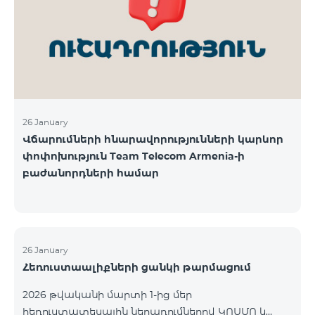
վճարահաշվարկային ընկերությունների կողմից
Team Telecom Armenia-ին առաջարկված
պայմանները ենթադրում էին ծառայությունների
համար էապես ավելի բարձր սակագներ, քան այ
26 January
Վճարումների հնարավորությունների կարևոր
փոփոխություն Team Telecom Armenia-ի
բաժանորդների համար
26 January
Հեռուստաալիքների ցանկի թարմացում
2026 թվականի մարտի 1-ից մեր
հեռուստատեսային ներառումներով ԿՈՍՄՈ և