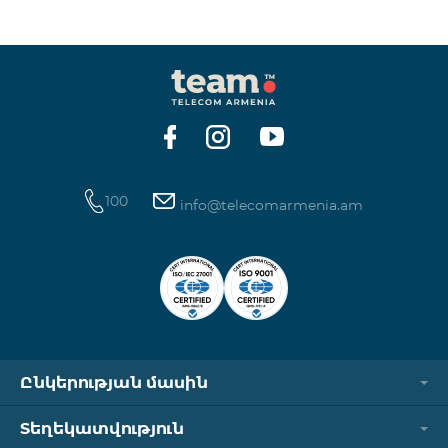
ինտերնետի և SMS ծառայությունների
հասանելիությունը վերականգնվում է ավտոմատ
կերպով։ Խնդրում ենք ուշադրություն դարձնել, որ
Captcha հղումն աշխատում է միայն
համապատասխան օպերատորի բջջային
ցանցին միացված լինելու դեպքում։ Wi-Fi-ը և VPN-
ը պետք է անջատված լինեն, հակառակ դեպքում
նույնականացումը չի կատարվի։ Այս
100
info@telecomarmenia.am
Ընկերության մասին
Տեղեկատվություն