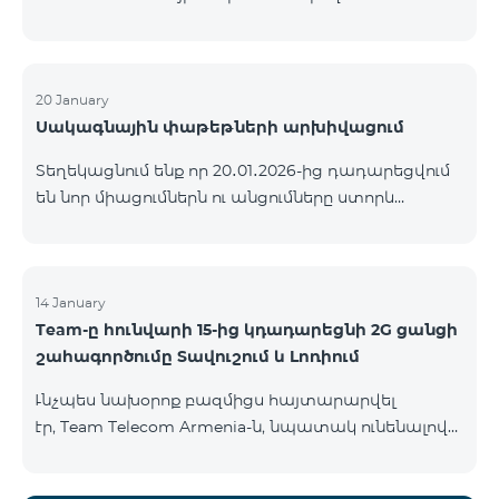
ԿՈՄԲՈ ծառայությունների փաթեթների ալիքների
ցանկում տեղի կունենան փոփոխություններ,
համաձայն որոնց՝ տարածաշրջանային
մուլտիպլեքս հեռուստաալիքները հասանելի
20 January
Սակագնային փաթեթների արխիվացում
կլինեն միայն այն մարզերում, որտեղ դրանց
ցուցադրումը պարտադիր է՝ ըստ կարգավորող
Տեղեկացնում ենք որ 20․01․2026-ից դադարեցվում
մարմինների պահանջների։ Այս փոփոխությունը
են նոր միացումներն ու անցումները ստորև
իրականացվում է հեռուստատեսային հարթակի
ներկայացված ծառայությունների փաթեթներին։
տեխնիկական պարամետրերի թարմացման
ԿՈՄԲՈ 2 Max ԿՈՄԲՈ 2 Plus ԿՈՄԲՈ 2 TV ԿՈՄԲՈ 4
շրջանակներում և համապատասխանում է
Basic 8990 ԿՈՄԲՈ 4 Plus 10990 ԿՈՄԲՈ 4 Max 13990
տեղական հեռարձակման նորմերին։ Ալիքների
14 January
ցանկը ըստ մարզեր
Team-ը հունվարի 15-ից կդադարեցնի 2G ցանցի
շահագործումը Տավուշում և Լոռիում
Ւնչպես նախօրոք բազմիցս հայտարարվել
էր, Team Telecom Armenia-ն, նպատակ ունենալով
էապես բարձրացնել կապի որակը և թվային
միջավայրի անվտանգությունը, կդադարեցնի 2G