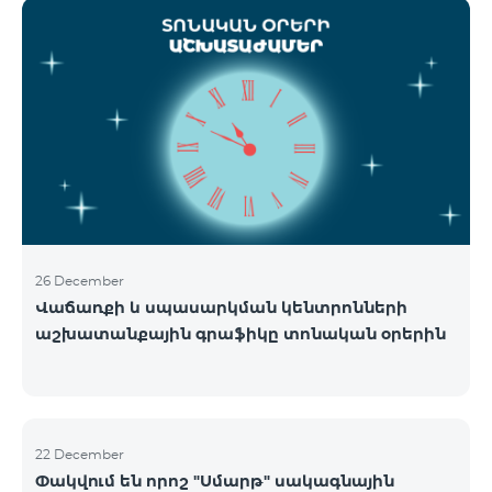
ցանցի շահագործումը: Ցանցի անջատումը տեղի
կունենա փուլային տարբերակով: Առաջին փուլով
ցանցը կանջատվի Տավուշի և Լոռու մարզերում՝
2026թ.-ի հունվարի 15-ից: Ծառայությունների
անխափան հասանելությունն ապահովելու
նպատակով շարունակում է գործել հատուկ
առաջարկ, որը հնարավորություն է ընձեռում ձեռք
բերել նոր տեխնոլոգիաներով աշխատող բջջային
հեռախոսնե
26 December
Վաճառքի և սպասարկման կենտրոնների
աշխատանքային գրաֆիկը տոնական օրերին
22 December
Փակվում են որոշ "Սմարթ" սակագնային