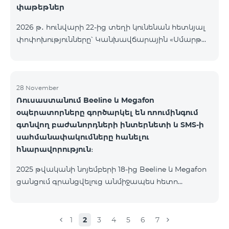
փաթեթներ
2026 թ․ հունվարի 22-ից տեղի կունենան հետևյալ
փոփոխությունները՝ Կանխավճարային «Սմարթ
5500» սակագնային փաթեթը կդադարի գործել, և
բաժանորդների հեռախոսահամարները
կտեղափոխվեն «BeFree 5000 unlimit»
սակագնային փաթեթին, որի շրջանակներում
28 November
Ռուսաստանում Beeline և Megafon
կստանան անսահմանափակ ինտերնետ, 2000
օպերատորները գործարկել են ռոումինգում
րոպե դեպի ՀՀ բոլոր ցանցեր, ԱՄՆ, Կանադա, ՌԴ
գտնվող բաժանորդների ինտերնետի և SMS-ի
Beeline և Tele2 ցանցեր, 500 SMS, 200 ՄԲ
սահմանափակումները հանելու
ռոումինգում, 60 TV ալիք։ «BeFree 5000 unlimit»
հնարավորություն։
սակագնային փաթեթի ամսավճարը կազմում է
5000 դրամ։ Կանխավճարային «Սմարթ 7500»
2025 թվականի նոյեմբերի 18-ից Beeline և Megafon
սակագնային փաթեթը կդադարի գ
ցանցում գրանցվելուց անմիջապես հետո
բաժանորդները ստանում են SMS
հաղորդագրություն՝ հղումով Captcha ստուգման
էջին։ Ստուգումը հաջողությամբ անցնելուց հետո
1
2
3
4
5
6
7