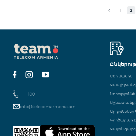
1
2
Ընկերու
Մեր մասին
Կապի թան
100
Նորություննե
Աշխատանք Տ
info@telecomarmenia.am
Արդյունքներ
Գործարար Է
Կայուն զարգ