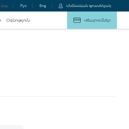
Հայ
Рус
Eng
Անձնական գրասենյակ
ր
Օգնություն
Վճարումներ