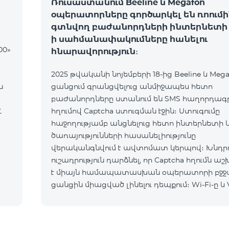
Ռուսաստանում Beeline և Megafon
օպերատորները գործարկել են ռոումի
գտնվող բաժանորդների ինտերնետի 
ի սահմանափակումները հանելու
00»
հնարավորություն։
2025 թվականի նոյեմբերի 18-ից Beeline և Mega
ն
ցանցում գրանցվելուց անմիջապես հետո
բաժանորդները ստանում են SMS հաղորդագրո
Հ
հղումով Captcha ստուգման էջին։ Ստուգումը
հաջողությամբ անցնելուց հետո ինտերնետի 
ծառայությունների հասանելիությունը
վերականգնվում է ավտոմատ կերպով։ Խնդրո
ուշադրություն դարձնել, որ Captcha հղումն ա
է միայն համապատասխան օպերատորի բջջ
ցանցին միացված լինելու դեպքում։ Wi-Fi-ը և 
պետք է անջատված լինեն, հակառակ դեպքո
նույնականացումը չի կատարվի։ Այս