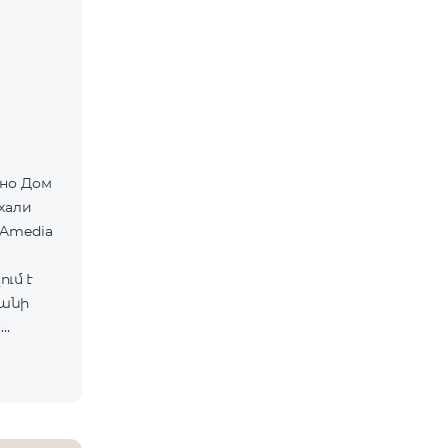
хали
 Amedia
ւմ է
ևանի
ս