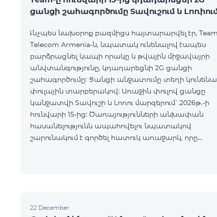
ցանցի շահագործումը Տավուշում և Լոռիու
Ւնչպես նախօրոք բազմիցս հայտարարվել էր, Tea
Telecom Armenia-ն, նպատակ ունենալով էապես
բարձրացնել կապի որակը և թվային միջավայրի
անվտանգությունը, կդադարեցնի 2G ցանցի
շահագործումը: Ցանցի անջատումը տեղի կունենա
փուլային տարբերակով: Առաջին փուլով ցանցը
կանջատվի Տավուշի և Լոռու մարզերում՝ 2026թ.-ի
հունվարի 15-ից: Ծառայությունների անխափան
հասանելությունն ապահովելու նպատակով
շարունակում է գործել հատուկ առաջարկ, որը
հնարավորություն է ընձեռում ձեռք բերել նոր
տեխնոլոգիաներով աշխատող բջջային հեռախոսն
22 December