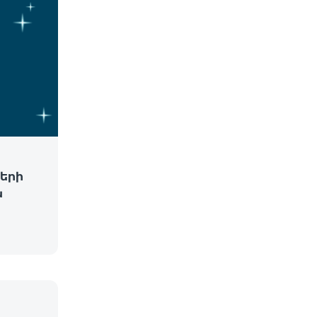
երի
ն