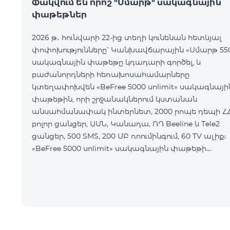
Փակվում են որոշ "Սմարթ" սակագնային
փաթեթներ
2026 թ․ հունվարի 22-ից տեղի կունենան հետևյալ
փոփոխությունները՝ Կանխավճարային «Սմարթ 55
սակագնային փաթեթը կդադարի գործել, և
բաժանորդների հեռախոսահամարները
կտեղափոխվեն «BeFree 5000 unlimit» սակագնայի
փաթեթին, որի շրջանակներում կստանան
անսահմանափակ ինտերնետ, 2000 րոպե դեպի Հ
բոլոր ցանցեր, ԱՄՆ, Կանադա, ՌԴ Beeline և Tele2
ցանցեր, 500 SMS, 200 ՄԲ ռոումինգում, 60 TV ալիք։
«BeFree 5000 unlimit» սակագնային փաթեթի
ամսավճարը կազմում է 5000 դրամ։
Կանխավճարային «Սմարթ 7500» սակագնային
փաթեթը կդադարի գ