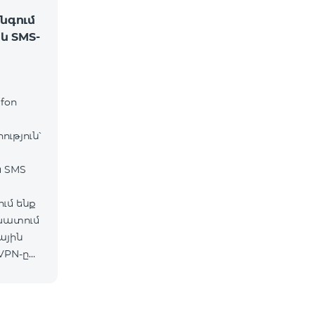
նգում
և SMS-
fon
ւթյուն՝
և SMS
ւմ ենք
շխատում
ային
VPN-ը
ւմ