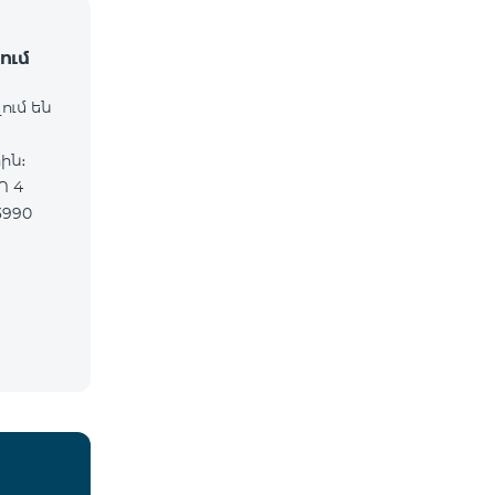
ում
ում են
ին։
Ո 4
3990