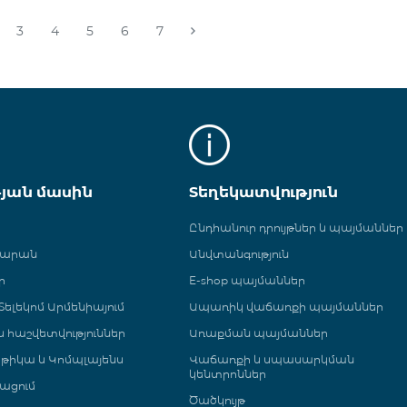
3
4
5
6
7
թյան մասին
Տեղեկատվություն
Ընդհանուր դրույթներ և պայմաններ
գարան
Անվտանգություն
ր
E-shop պայմաններ
ելեկոմ Արմենիայում
Ապառիկ վաճառքի պայմաններ
 և հաշվետվություններ
Առաքման պայմաններ
թիկա և Կոմպլայենս
Վաճառքի և սպասարկման
կենտրոններ
ացում
Ծածկույթ