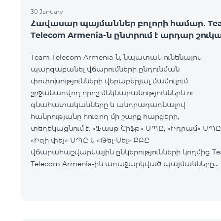
30 January
Հավասար պայմաններ բոլորի համար․ Te
Telecom Armenia-ն ընտրում է արդար շուկ
Team Telecom Armenia-ն, նպատակ ունենալով
պարզաբանել վճարումների ընդունման
փոփոխությունների վերաբերյալ մամուլում
շրջանառվող որոշ մեկնաբանություններն ու
գնահատականները և անդրադառնալով
հանրությանը հուզող մի շարք հարցերի,
տեղեկացնում է. «Ֆասթ Շիֆթ» ՍՊԸ, «Իդրամ» ՍՊԸ
«Իզի փեյ» ՍՊԸ և «Թել-Սել» ԲԲԸ
վճարահաշվարկային ընկերությունների կողմից T
Telecom Armenia-ին առաջարկված պայմանները
ենթադրում էին ծառայությունների համար էապես
ավելի բարձր սակագներ, քան այ