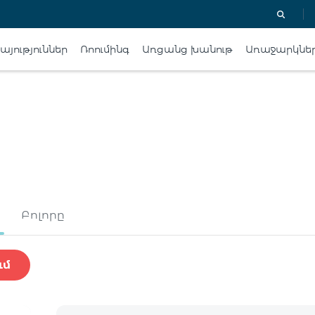
յություններ
Ռոումինգ
Առցանց խանութ
Առաջարկնե
Բոլորը
ւմ