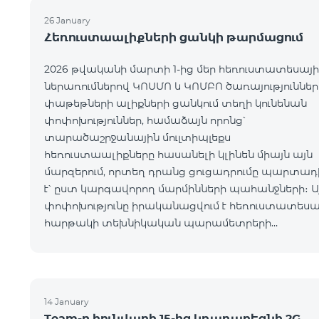
26 January
Հեռուստաալիքների ցանկի թարմացում
2026 թվականի մարտի 1-ից մեր հեռուստատեսայի
ներառումներով ԿՈՍՄՈ և ԿՈՄԲՈ ծառայություններ
փաթեթների ալիքների ցանկում տեղի կունենան
փոփոխություններ, համաձայն որոնց՝
տարածաշրջանային մուլտիպլեքս
հեռուստաալիքները հասանելի կլինեն միայն այն
մարզերում, որտեղ դրանց ցուցադրումը պարտադ
է՝ ըստ կարգավորող մարմինների պահանջների։ Ա
փոփոխությունը իրականացվում է հեռուստատեսա
հարթակի տեխնիկական պարամետրերի
թարմացման շրջանակներում և
համապատասխանում է տեղական հեռարձակմա
նորմերին։ Ալիքների ցանկը ըստ մարզեր
14 January
Team-ը հունվարի 15-ից կդադարեցնի 2G