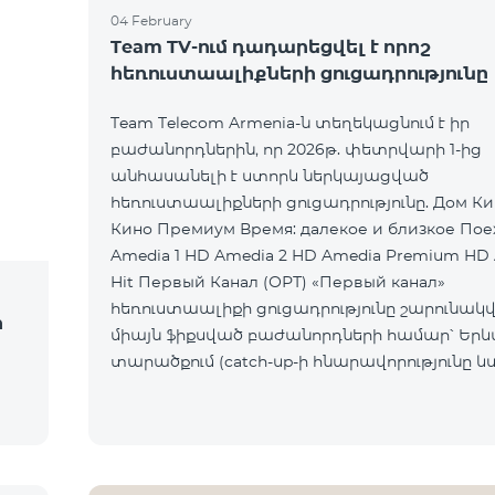
04 February
Team TV-ում դադարեցվել է որոշ
հեռուստաալիքների ցուցադրությունը
Team Telecom Armenia-ն տեղեկացնում է իր
բաժանորդներին, որ 2026թ. փետրվարի 1-ից
անհասանելի է ստորև ներկայացված
հեռուստաալիքների ցուցադրությունը. Дом Кино Дом
Кино Премиум Время: далекое и близкое Пое
Amedia 1 HD Amedia 2 HD Amedia Premium HD
Hit Первый Канал (ОРТ) «Первый канал»
հեռուստաալիքի ցուցադրությունը շարունակվո
ի
միայն ֆիքսված բաժանորդների համար՝ Եր
տարածքում (catch-up-ի հնարավորությունը և
հասանելի չէ): Ընկերությունը հայցում է
բաժանորդների ներո