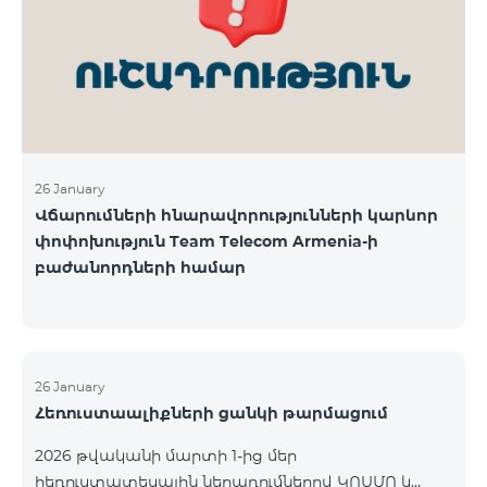
վճարահաշվարկային ընկերությունների կողմից
Team Telecom Armenia-ին առաջարկված
պայմանները ենթադրում էին ծառայությունների
համար էապես ավելի բարձր սակագներ, քան այ
26 January
Վճարումների հնարավորությունների կարևոր
փոփոխություն Team Telecom Armenia-ի
բաժանորդների համար
26 January
Հեռուստաալիքների ցանկի թարմացում
2026 թվականի մարտի 1-ից մեր
հեռուստատեսային ներառումներով ԿՈՍՄՈ և