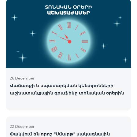
ցանցի շահագործումը: Ցանցի անջատումը տեղի
կունենա փուլային տարբերակով: Առաջին փուլով
ցանցը կանջատվի Տավուշի և Լոռու մարզերում՝
2026թ.-ի հունվարի 15-ից: Ծառայությունների
անխափան հասանելությունն ապահովելու
նպատակով շարունակում է գործել հատուկ
առաջարկ, որը հնարավորություն է ընձեռում ձեռք
բերել նոր տեխնոլոգիաներով աշխատող բջջային
հեռախոսնե
26 December
Վաճառքի և սպասարկման կենտրոնների
աշխատանքային գրաֆիկը տոնական օրերին
22 December
Փակվում են որոշ "Սմարթ" սակագնային