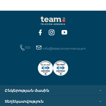
ինտերնետի և SMS ծառայությունների
հասանելիությունը վերականգնվում է ավտոմատ
կերպով։ Խնդրում ենք ուշադրություն դարձնել, որ
Captcha հղումն աշխատում է միայն
համապատասխան օպերատորի բջջային
ցանցին միացված լինելու դեպքում։ Wi-Fi-ը և VPN-
ը պետք է անջատված լինեն, հակառակ դեպքում
նույնականացումը չի կատարվի։ Այս
100
info@telecomarmenia.am
Ընկերության մասին
Տեղեկատվություն