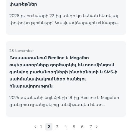
փաթեթներ
2026 թ․ հունվարի 22-ից տեղի կունենան հետևյալ
փոփոխությունները՝ Կանխավճարային «Սմարթ
5500» սակագնային փաթեթը կդադարի գործել, և
բաժանորդների հեռախոսահամարները
կտեղափոխվեն «BeFree 5000 unlimit»
սակագնային փաթեթին, որի շրջանակներում
28 November
Ռուսաստանում Beeline և Megafon
կստանան անսահմանափակ ինտերնետ, 2000
օպերատորները գործարկել են ռոումինգում
րոպե դեպի ՀՀ բոլոր ցանցեր, ԱՄՆ, Կանադա, ՌԴ
գտնվող բաժանորդների ինտերնետի և SMS-ի
Beeline և Tele2 ցանցեր, 500 SMS, 200 ՄԲ
սահմանափակումները հանելու
ռոումինգում, 60 TV ալիք։ «BeFree 5000 unlimit»
հնարավորություն։
սակագնային փաթեթի ամսավճարը կազմում է
5000 դրամ։ Կանխավճարային «Սմարթ 7500»
2025 թվականի նոյեմբերի 18-ից Beeline և Megafon
սակագնային փաթեթը կդադարի գ
ցանցում գրանցվելուց անմիջապես հետո
բաժանորդները ստանում են SMS
հաղորդագրություն՝ հղումով Captcha ստուգման
էջին։ Ստուգումը հաջողությամբ անցնելուց հետո
1
2
3
4
5
6
7