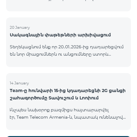
ԿՈՄԲՈ ծառայությունների փաթեթների ալիքների
ցանկում տեղի կունենան փոփոխություններ,
համաձայն որոնց՝ տարածաշրջանային
մուլտիպլեքս հեռուստաալիքները հասանելի
20 January
Սակագնային փաթեթների արխիվացում
կլինեն միայն այն մարզերում, որտեղ դրանց
ցուցադրումը պարտադիր է՝ ըստ կարգավորող
Տեղեկացնում ենք որ 20․01․2026-ից դադարեցվում
մարմինների պահանջների։ Այս փոփոխությունը
են նոր միացումներն ու անցումները ստորև
իրականացվում է հեռուստատեսային հարթակի
ներկայացված ծառայությունների փաթեթներին։
տեխնիկական պարամետրերի թարմացման
ԿՈՄԲՈ 2 Max ԿՈՄԲՈ 2 Plus ԿՈՄԲՈ 2 TV ԿՈՄԲՈ 4
շրջանակներում և համապատասխանում է
Basic 8990 ԿՈՄԲՈ 4 Plus 10990 ԿՈՄԲՈ 4 Max 13990
տեղական հեռարձակման նորմերին։ Ալիքների
14 January
ցանկը ըստ մարզեր
Team-ը հունվարի 15-ից կդադարեցնի 2G ցանցի
շահագործումը Տավուշում և Լոռիում
Ւնչպես նախօրոք բազմիցս հայտարարվել
էր, Team Telecom Armenia-ն, նպատակ ունենալով
էապես բարձրացնել կապի որակը և թվային
միջավայրի անվտանգությունը, կդադարեցնի 2G