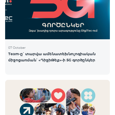
07 October
Team-ը՝ տարվա ամենատեխնոլոգիական
միջոցառման՝ «ԴիջիԹեք»-ի 5G գործընկեր