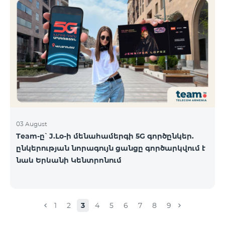
03 August
Team-ը՝ J.Lo-ի մենահամերգի 5G գործընկեր.
ընկերության նորագույն ցանցը գործարկվում է
նաև Երևանի Կենտրոնում
1
2
3
4
5
6
7
8
9