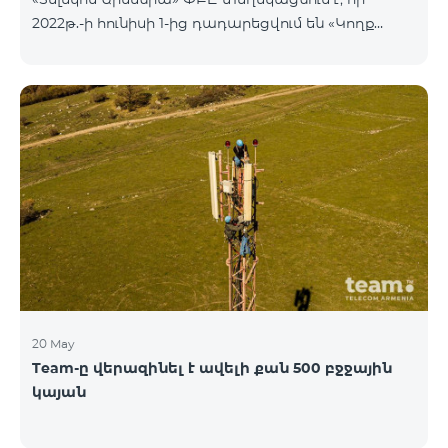
2022թ.-ի հունիսի 1-ից դադարեցվում են «Կողք
կողքի», «Ռուսաստանյան», «SMS փաթեթ 50», «SMS
փաթեթ 100», «SMS փաթեթ 300»
ծառայությունների նոր միացումները և ավտոմատ
երկարացման հնարավորությունը: Ինչպես նաև
դադարեցվում է «Սիրելի համարներ»
ծառայության նոր միացումները և գործողությունը։
20 May
Team-ը վերազինել է ավելի քան 500 բջջային
կայան