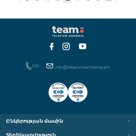
տեղափոխվում են նոր Սակագնային
փաթեթների՝ համաձայն ստորին աղյուսակի․
Հին Սակագնային փաթեթ Նոր Սակագնային
փաթեթ Տանգո Հետվճարային «Սմարթ 15000»
Ֆլամենկո
100
info@telecomarmenia.am
Ընկերության մասին
Տեղեկատվություն