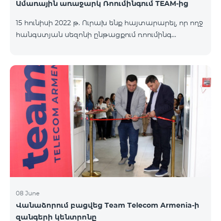
Ամառային առաջարկ Ռոումինգում TEAM-ից
15 հունիսի 2022 թ. Ուրախ ենք հայտարարել, որ ողջ
հանգստյան սեզոնի ընթացքում ռոումինգ
փաթեթները հասանելի կլինեն 25% զեղչով:
«Ռոումինգ փաթեթ 3000 ՄԲ» նոր ծառայությանից
մեր բաժանորդները կկարողանան օգտվել 9000
դրամով 12000 դրամի փոխարեն: «Ռոումինգ
փաթեթ 1000 ՄԲ» ծառայությունը հասանելի կլինի
4500 դրամով 6000 դրամի փոխարեն, իսկ
«Ռոումինգ փաթեթ 500 ՄԲ» ծառայությունը՝ 2625
դրամ 3500 դրամի փոխարեն: Նշված ինտերնետ
փաթեթներից մեր բաժանորդները կկարողանան
օգտվել աշխարհի ավելի քան 65 երկրում՝
Եվրոպայում, Մ
08 June
Վանաձորում բացվեց Team Telecom Armenia-ի
զանգերի կենտրոնը