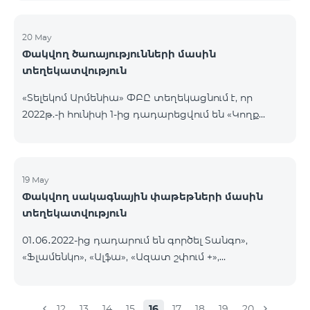
20 May
Փակվող ծառայությունների մասին
տեղեկատվություն
«Տելեկոմ Արմենիա» ՓԲԸ տեղեկացնում է, որ
2022թ.-ի հունիսի 1-ից դադարեցվում են «Կողք
կողքի», «Ռուսաստանյան», «SMS փաթեթ 50», «SMS
փաթեթ 100», «SMS փաթեթ 300»
ծառայությունների նոր միացումները և ավտոմատ
երկարացման հնարավորությունը: Ինչպես նաև
19 May
Փակվող սակագնային փաթեթների մասին
դադարեցվում է «Սիրելի համարներ»
տեղեկատվություն
ծառայության նոր միացումները և գործողությունը։
01․06․2022-ից դադարում են գործել Տանգո»,
«Ֆլամենկո», «Ալֆա», «Ազատ շփում +»,
«Բազիսային», «Էքսկլյուզիվ +», «Թվիստ»,
«Հանրապետություն» սակագնային փաթեթները։
Նշված փաթեթների գործող բաժանորդները
12
13
14
15
16
17
18
19
20