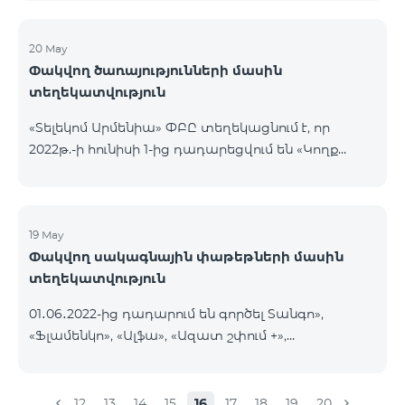
20 May
Փակվող ծառայությունների մասին
տեղեկատվություն
«Տելեկոմ Արմենիա» ՓԲԸ տեղեկացնում է, որ
2022թ.-ի հունիսի 1-ից դադարեցվում են «Կողք
կողքի», «Ռուսաստանյան», «SMS փաթեթ 50», «SMS
փաթեթ 100», «SMS փաթեթ 300»
ծառայությունների նոր միացումները և ավտոմատ
երկարացման հնարավորությունը: Ինչպես նաև
19 May
Փակվող սակագնային փաթեթների մասին
դադարեցվում է «Սիրելի համարներ»
տեղեկատվություն
ծառայության նոր միացումները և գործողությունը։
01․06․2022-ից դադարում են գործել Տանգո»,
«Ֆլամենկո», «Ալֆա», «Ազատ շփում +»,
«Բազիսային», «Էքսկլյուզիվ +», «Թվիստ»,
«Հանրապետություն» սակագնային փաթեթները։
Նշված փաթեթների գործող բաժանորդները
12
13
14
15
16
17
18
19
20