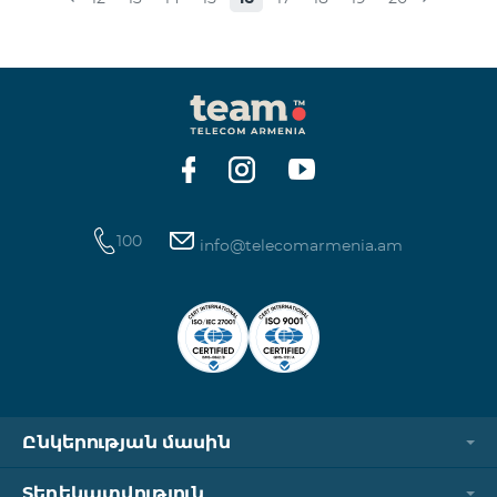
տեղափոխվում են նոր Սակագնային
փաթեթների՝ համաձայն ստորին աղյուսակի․
Հին Սակագնային փաթեթ Նոր Սակագնային
փաթեթ Տանգո Հետվճարային «Սմարթ 15000»
Ֆլամենկո
100
info@telecomarmenia.am
Ընկերության մասին
Տեղեկատվություն