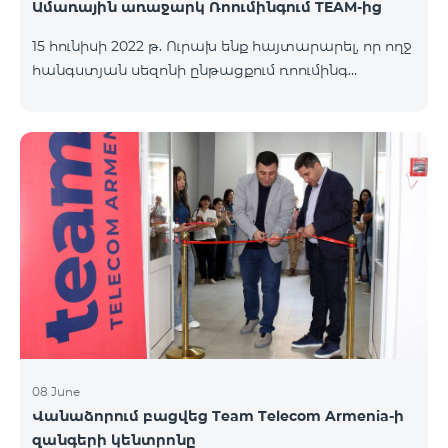
Ամառային առաջարկ Ռոումինգում TEAM-ից
15 հունիսի 2022 թ. Ուրախ ենք հայտարարել, որ ողջ
հանգստյան սեզոնի ընթացքում ռոումինգ
փաթեթները հասանելի կլինեն 25% զեղչով:
«Ռոումինգ փաթեթ 3000 ՄԲ» նոր ծառայությանից
մեր բաժանորդները կկարողանան օգտվել 9000
դրամով 12000 դրամի փոխարեն: «Ռոումինգ
փաթեթ 1000 ՄԲ» ծառայությունը հասանելի կլինի
4500 դրամով 6000 դրամի փոխարեն, իսկ
«Ռոումինգ փաթեթ 500 ՄԲ» ծառայությունը՝ 2625
դրամ 3500 դրամի փոխարեն: Նշված ինտերնետ
փաթեթներից մեր բաժանորդները կկարողանան
օգտվել աշխարհի ավելի քան 65 երկրում՝
Եվրոպայում, Մ
08 June
Վանաձորում բացվեց Team Telecom Armenia-ի
զանգերի կենտրոնը