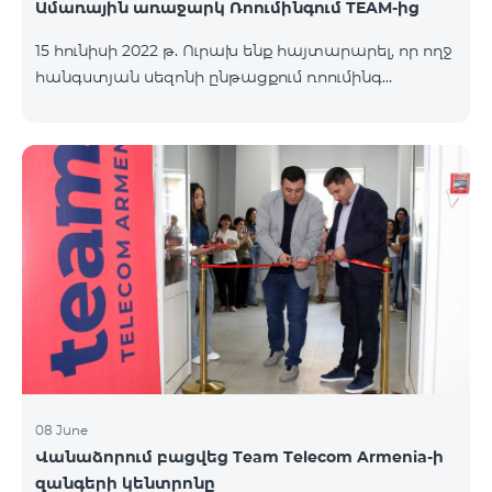
Ամառային առաջարկ Ռոումինգում TEAM-ից
15 հունիսի 2022 թ. Ուրախ ենք հայտարարել, որ ողջ
հանգստյան սեզոնի ընթացքում ռոումինգ
փաթեթները հասանելի կլինեն 25% զեղչով:
«Ռոումինգ փաթեթ 3000 ՄԲ» նոր ծառայությանից
մեր բաժանորդները կկարողանան օգտվել 9000
դրամով 12000 դրամի փոխարեն: «Ռոումինգ
փաթեթ 1000 ՄԲ» ծառայությունը հասանելի կլինի
4500 դրամով 6000 դրամի փոխարեն, իսկ
«Ռոումինգ փաթեթ 500 ՄԲ» ծառայությունը՝ 2625
դրամ 3500 դրամի փոխարեն: Նշված ինտերնետ
փաթեթներից մեր բաժանորդները կկարողանան
օգտվել աշխարհի ավելի քան 65 երկրում՝
Եվրոպայում, Մ
08 June
Վանաձորում բացվեց Team Telecom Armenia-ի
զանգերի կենտրոնը