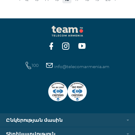
տեղափոխվում են նոր Սակագնային
փաթեթների՝ համաձայն ստորին աղյուսակի․
Հին Սակագնային փաթեթ Նոր Սակագնային
փաթեթ Տանգո Հետվճարային «Սմարթ 15000»
Ֆլամենկո
100
info@telecomarmenia.am
Ընկերության մասին
Տեղեկատվություն