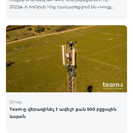
2022թ.-ի հունիսի 1-ից դադարեցվում են «Կողք
կողքի», «Ռուսաստանյան», «SMS փաթեթ 50», «SMS
փաթեթ 100», «SMS փաթեթ 300»
ծառայությունների նոր միացումները և ավտոմատ
երկարացման հնարավորությունը: Ինչպես նաև
դադարեցվում է «Սիրելի համարներ»
ծառայության նոր միացումները և գործողությունը։
20 May
Team-ը վերազինել է ավելի քան 500 բջջային
կայան