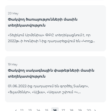
20 May
Փակվող ծառայությունների մասին
տեղեկատվություն
«Տելեկոմ Արմենիա» ՓԲԸ տեղեկացնում է, որ
2022թ.-ի հունիսի 1-ից դադարեցվում են «Կողք
կողքի», «Ռուսաստանյան», «SMS փաթեթ 50», «SMS
փաթեթ 100», «SMS փաթեթ 300»
ծառայությունների նոր միացումները և ավտոմատ
երկարացման հնարավորությունը: Ինչպես նաև
19 May
Փակվող սակագնային փաթեթների մասին
դադարեցվում է «Սիրելի համարներ»
տեղեկատվություն
ծառայության նոր միացումները և գործողությունը։
01․06․2022-ից դադարում են գործել Տանգո»,
«Ֆլամենկո», «Ալֆա», «Ազատ շփում +»,
«Բազիսային», «Էքսկլյուզիվ +», «Թվիստ»,
«Հանրապետություն» սակագնային փաթեթները։
Նշված փաթեթների գործող բաժանորդները
12
13
14
15
16
17
18
19
20