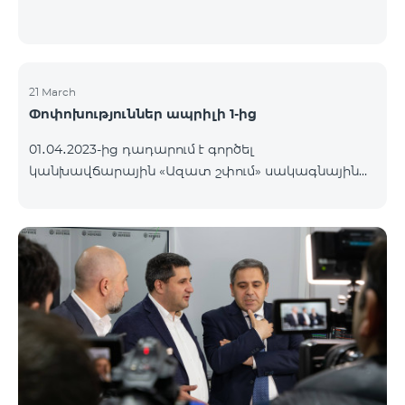
21 March
Փոփոխություններ ապրիլի 1-ից
01․04․2023-ից դադարում է գործել
կանխավճարային «Ազատ շփում» սակագնային
փաթեթը։ Նշված փաթեթի գործող
բաժանորդները կօգտվեն «Բի ֆրի 2900»
կանխավճարային սակագնային փաթեթից՝
առաջին ամիսն անվճար, երկրորդ ամսից սկսած
ամսավճարը կկազմի 2900 դրամ։ Փաթեթի
պայմաններին կարող եք ծանոթանալ այստեղ։