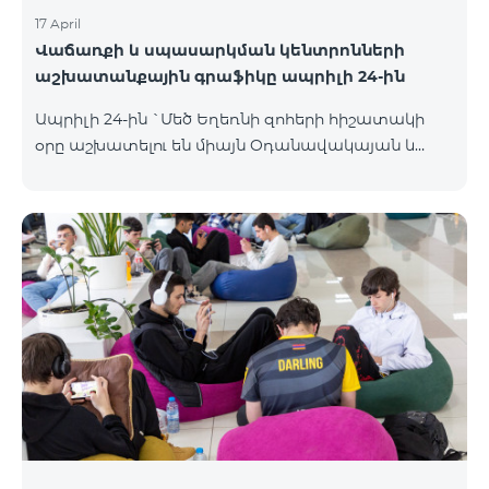
17 April
Վաճառքի և սպասարկման կենտրոնների
աշխատանքային գրաֆիկը ապրիլի 24-ին
Ապրիլի 24-ին `Մեծ Եղեռնի զոհերի հիշատակի
օրը աշխատելու են միայն Օդանավակայան և
Հյուսիսային Պողոտա Վաճառքի և սպասարկման
կենտրոնները բնականոն գրաֆիկով, այլ
Վաճառքի և սպասարկման կենտրոնները կլինեն
փակ։