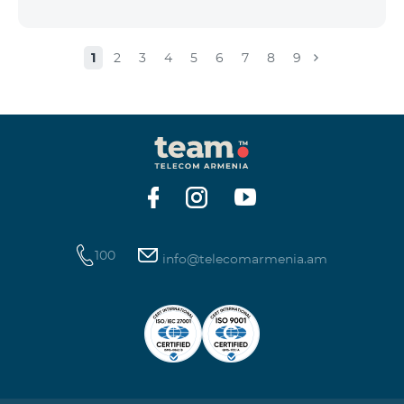
1
2
3
4
5
6
7
8
9
100
info@telecomarmenia.am