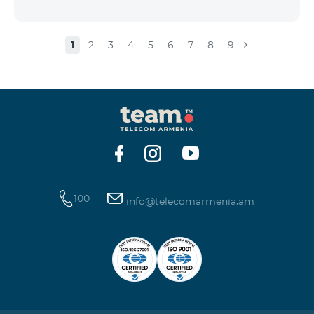
1
2
3
4
5
6
7
8
9
100
info@telecomarmenia.am