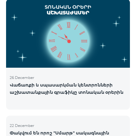
ցանցի շահագործումը: Ցանցի անջատումը տեղի
կունենա փուլային տարբերակով: Առաջին փուլով
ցանցը կանջատվի Տավուշի և Լոռու մարզերում՝
2026թ.-ի հունվարի 15-ից: Ծառայությունների
անխափան հասանելությունն ապահովելու
նպատակով շարունակում է գործել հատուկ
առաջարկ, որը հնարավորություն է ընձեռում ձեռք
բերել նոր տեխնոլոգիաներով աշխատող բջջային
հեռախոսնե
26 December
Վաճառքի և սպասարկման կենտրոնների
աշխատանքային գրաֆիկը տոնական օրերին
22 December
Փակվում են որոշ "Սմարթ" սակագնային