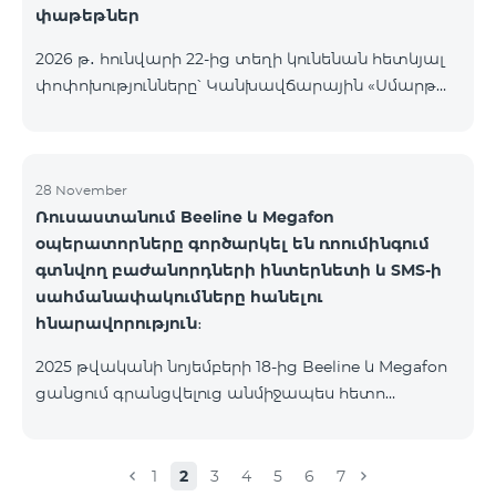
փաթեթներ
2026 թ․ հունվարի 22-ից տեղի կունենան հետևյալ
փոփոխությունները՝ Կանխավճարային «Սմարթ
5500» սակագնային փաթեթը կդադարի գործել, և
բաժանորդների հեռախոսահամարները
կտեղափոխվեն «BeFree 5000 unlimit»
սակագնային փաթեթին, որի շրջանակներում
28 November
Ռուսաստանում Beeline և Megafon
կստանան անսահմանափակ ինտերնետ, 2000
օպերատորները գործարկել են ռոումինգում
րոպե դեպի ՀՀ բոլոր ցանցեր, ԱՄՆ, Կանադա, ՌԴ
գտնվող բաժանորդների ինտերնետի և SMS-ի
Beeline և Tele2 ցանցեր, 500 SMS, 200 ՄԲ
սահմանափակումները հանելու
ռոումինգում, 60 TV ալիք։ «BeFree 5000 unlimit»
հնարավորություն։
սակագնային փաթեթի ամսավճարը կազմում է
5000 դրամ։ Կանխավճարային «Սմարթ 7500»
2025 թվականի նոյեմբերի 18-ից Beeline և Megafon
սակագնային փաթեթը կդադարի գ
ցանցում գրանցվելուց անմիջապես հետո
բաժանորդները ստանում են SMS
հաղորդագրություն՝ հղումով Captcha ստուգման
էջին։ Ստուգումը հաջողությամբ անցնելուց հետո
1
2
3
4
5
6
7