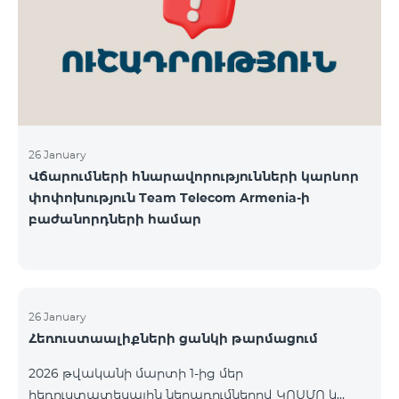
վճարահաշվարկային ընկերությունների կողմից
Team Telecom Armenia-ին առաջարկված
պայմանները ենթադրում էին ծառայությունների
համար էապես ավելի բարձր սակագներ, քան այ
26 January
Վճարումների հնարավորությունների կարևոր
փոփոխություն Team Telecom Armenia-ի
բաժանորդների համար
26 January
Հեռուստաալիքների ցանկի թարմացում
2026 թվականի մարտի 1-ից մեր
հեռուստատեսային ներառումներով ԿՈՍՄՈ և