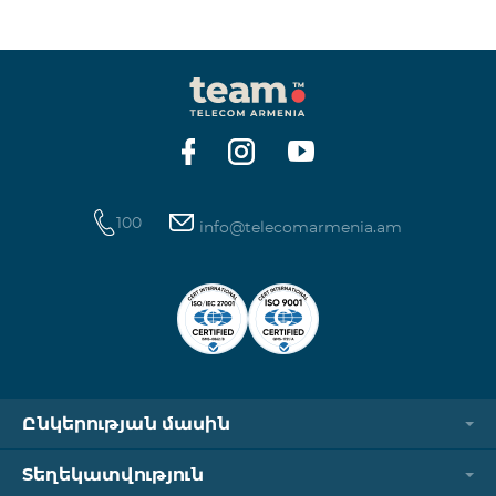
ինտերնետի և SMS ծառայությունների
հասանելիությունը վերականգնվում է ավտոմատ
կերպով։ Խնդրում ենք ուշադրություն դարձնել, որ
Captcha հղումն աշխատում է միայն
համապատասխան օպերատորի բջջային
ցանցին միացված լինելու դեպքում։ Wi-Fi-ը և VPN-
ը պետք է անջատված լինեն, հակառակ դեպքում
նույնականացումը չի կատարվի։ Այս
100
info@telecomarmenia.am
Ընկերության մասին
Տեղեկատվություն