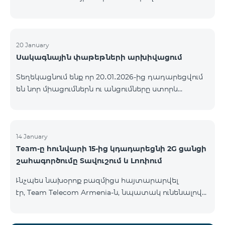
ԿՈՄԲՈ ծառայությունների փաթեթների ալիքների
ցանկում տեղի կունենան փոփոխություններ,
համաձայն որոնց՝ տարածաշրջանային
մուլտիպլեքս հեռուստաալիքները հասանելի
20 January
Սակագնային փաթեթների արխիվացում
կլինեն միայն այն մարզերում, որտեղ դրանց
ցուցադրումը պարտադիր է՝ ըստ կարգավորող
Տեղեկացնում ենք որ 20․01․2026-ից դադարեցվում
մարմինների պահանջների։ Այս փոփոխությունը
են նոր միացումներն ու անցումները ստորև
իրականացվում է հեռուստատեսային հարթակի
ներկայացված ծառայությունների փաթեթներին։
տեխնիկական պարամետրերի թարմացման
ԿՈՄԲՈ 2 Max ԿՈՄԲՈ 2 Plus ԿՈՄԲՈ 2 TV ԿՈՄԲՈ 4
շրջանակներում և համապատասխանում է
Basic 8990 ԿՈՄԲՈ 4 Plus 10990 ԿՈՄԲՈ 4 Max 13990
տեղական հեռարձակման նորմերին։ Ալիքների
14 January
ցանկը ըստ մարզեր
Team-ը հունվարի 15-ից կդադարեցնի 2G ցանցի
շահագործումը Տավուշում և Լոռիում
Ւնչպես նախօրոք բազմիցս հայտարարվել
էր, Team Telecom Armenia-ն, նպատակ ունենալով
էապես բարձրացնել կապի որակը և թվային
միջավայրի անվտանգությունը, կդադարեցնի 2G