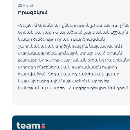
28 March
Իրազեկում
«Տելեկոմ Արմենիա» ընկերությունը, հետամուտ լինե
Երևան քաղաքի տարածքում շարժական բջջային
կապի ծածկույթի որակի բարձրացման
շարունակական գործընթացին, նախատեսում է
տեղակայել հենասյունային տիպի կայմ Երևան
քաղաքի Նոր-Նորք վարչական շրջանի Բագրևան
փողոցի Ինժեներական թաղամասին հարող
հատվածում։ Տեղակայվող շարժական կապի
կայանի էսքիզային նախագծին կարող եք
ծանոթանալ այստեղ։ Հարցերի դեպքում խնդրում
ենք զանգահարել «Տելեկոմ Արմենիա» ընկերությա
+374-10-410410 հեռխոսահամար