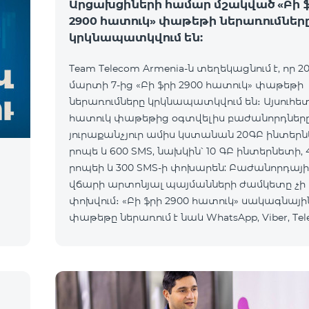
Արցախցիների համար մշակված «Բի 
2900 հատուկ» փաթեթի ներառումներ
կրկնապատկվում են:
Team Telecom Armenia-ն տեղեկացնում է, որ 20
մարտի 7-ից «Բի ֆրի 2900 հատուկ» փաթեթի
ներառումները կրկնապատկվում են։ Այսուհե
հատուկ փաթեթից օգտվելիս բաժանորդներ
յուրաքանչյուր ամիս կստանան 20ԳԲ ինտերն
րոպե և 600 SMS, նախկին՝ 10 ԳԲ ինտերնետի, 
րոպեի և 300 SMS-ի փոխարեն: Բաժանորդայի
ի
վճարի արտոնյալ պայմանների ժամկետը չի
փոխվում։ «Բի ֆրի 2900 հատուկ» սակագնայի
փաթեթը ներառում է նաև WhatsApp, Viber, Tel
Facebook և այլ ամենապահանջված հավելվա
անսա