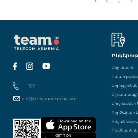
5
6
7
Ընկերու
Մեր մասին
Կապի թան
100
Նորություննե
Աշխատանք Տ
info@telecomarmenia.am
Արդյունքներ
Գործարար Է
Կայուն զարգ
Բաժնետերե