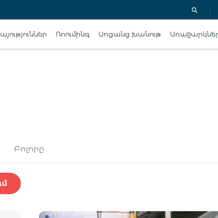
յություններ
Ռոումինգ
Առցանց խանութ
Առաջարկնե
Բոլորը
ւմ