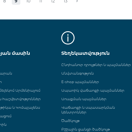
8
9
10
11
12
13
թյան մասին
Տեղեկատվություն
Ընդհանուր դրույթներ և պայմաններ
գարան
Անվտանգություն
ր
E-shop պայմաններ
ելեկոմ Արմենիայում
Ապառիկ վաճառքի պայմաններ
 և հաշվետվություններ
Առաքման պայմաններ
թիկա և Կոմպլայենս
Վաճառքի և սպասարկման
կենտրոններ
ացում
Ծածկույթ
րին
Բջջային ցանցի ծածկույթ