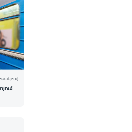
եսանյութ)
ոյում