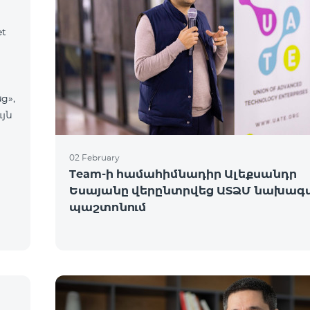
et
ց»,
ւյն
02 February
Team-ի համահիմնադիր Ալեքսանդր
Եսայանը վերընտրվեց ԱՏՁՄ նախագ
պաշտոնում