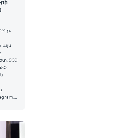
ֆրի
ը
24 թ.
տ այս
ը
ետ, 900
450
ն
ն
egram,
ծներից