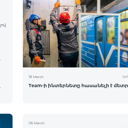
լով
դ
(տ
18 March
Team-ի ինտերնետը հասանելի է մետր
ն
06 March