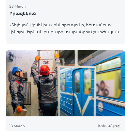
28 March
Իրազեկում
«Տելեկոմ Արմենիա» ընկերությունը, հետամուտ
լինելով Երևան քաղաքի տարածքում շարժական
բջջային կապի ծածկույթի որակի բարձրացման
շարունակական գործընթացին, նախատեսում է
տեղակայել հենասյունային տիպի կայմ Երևան
քաղաքի Նոր-Նորք վարչական շրջանի
Բագրևանդ փողոցի Ինժեներական թաղամասին
հարող հատվածում։ Տեղակայվող շարժական
կապի կայանի էսքիզային նախագծին կարող եք
ծանոթանալ այստեղ։ Հարցերի դեպքում խնդրում
ենք զանգահարել «Տելեկոմ Արմենիա»
ընկերության +374-10-410410 հեռխոսահամար
(տեսանյութ)
18 March