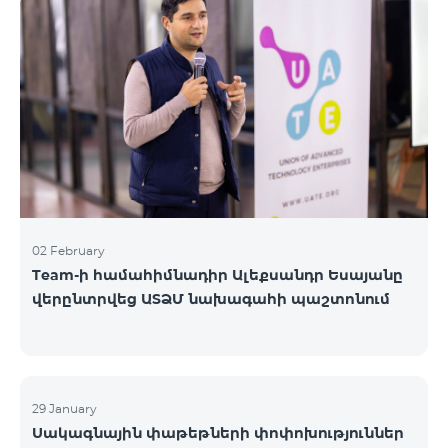
«Բիզնես VIP Շփում», «Բիզնես Շփում», «Բիզնես
ցանց», «Բիզնես-ակտիվ», «Էքսկլյուզիվ Բիզնես»,
«Լավագույն գործընկեր»
02 February
Team-ի համահիմնադիր Ալեքսանդր Եսայանը
վերընտրվեց ԱՏՁՄ նախագահի պաշտոնում
29 January
Սակագնային փաթեթների փոփոխություններ