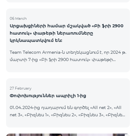
06 March
Արցախցիների համար մշակված «Բի ֆրի 2900
հատուկ» փաթեթի ներառումները
կրկնապատկվում են:
Team Telecom Armenia-ն տեղեկացնում է, որ 2024 թ.
մարտի 7-ից «Բի ֆրի 2900 հատուկ» փաթեթի
ներառումները կրկնապատկվում են։ Այսուհետ այս
հատուկ փաթեթից օգտվելիս բաժանորդները
յուրաքանչյուր ամիս կստանան 20ԳԲ ինտերնետ,
900 րոպե և 600 SMS, նախկին՝ 10 ԳԲ ինտերնետի,
27 February
Փոփոխություններ ապրիլի 1-ից
450 րոպեի և 300 SMS-ի փոխարեն:
Բաժանորդային վճարի արտոնյալ պայմանների
01․04․2024-ից դադարում են գործել «All net 2», «All
ժամկետը չի փոխվում։ «Բի ֆրի 2900 հատուկ»
net 3», «Բիզնես 1», «Բիզնես 2», «Բիզնես 3», «Բիզնես
սակագնային փաթեթը ներառում է նաև WhatsApp,
5», «Թիմ բիզնես 2», «Թիմ բիզնես 3», «VIP Բիզնես-
Viber, Telegram, Facebook և այլ
ակտիվ», «VIP Բիզնես-ակտիվ Բարեկամ-Ընկեր»,
ամենապահանջված հավելվածներից անսա