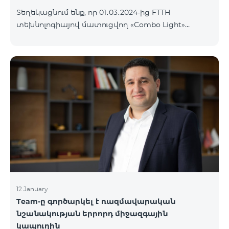
Տեղեկացնում ենք, որ 01․03․2024-ից FTTH
տեխնոլոգիայով մատուցվող «Combo Light»
սակագնային փաթեթը կդադարի գործել և
ավտոմատ կերպով կփոխարինվի «Cosmo 2
Մարզային 6900» սակագնային փաթեթով։ Այլ
սակագնային փաթեթի անցում կատարելու
համար կարող եք մոտենալ վաճառքի և
սպասարկման գրասենյակներ:
12 January
Team-ը գործարկել է ռազմավարական
նշանակության երրորդ միջազգային
կապուղին